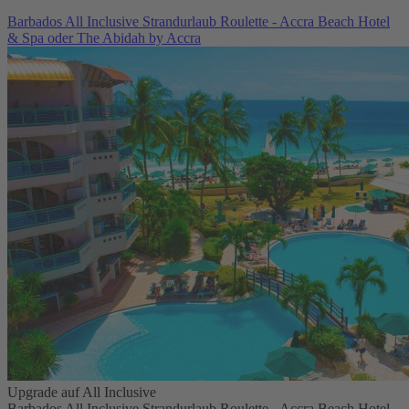
Barbados All Inclusive Strandurlaub Roulette - Accra Beach Hotel
& Spa oder The Abidah by Accra
Upgrade auf All Inclusive
Barbados All Inclusive Strandurlaub Roulette - Accra Beach Hotel