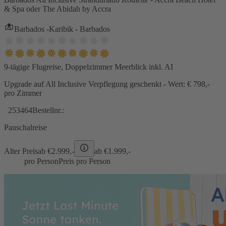
& Spa oder The Abidah by Accra
Barbados -Karibik - Barbados
9-tägige Flugreise, Doppelzimmer Meerblick inkl. AI
Upgrade auf All Inclusive Verpflegung geschenkt - Wert: € 798,-
pro Zimmer
253464
Bestellnr.:
Pauschalreise
Alter Preis
ab €
2.999,-
ab €
1.999,-
pro Person
Preis pro Person