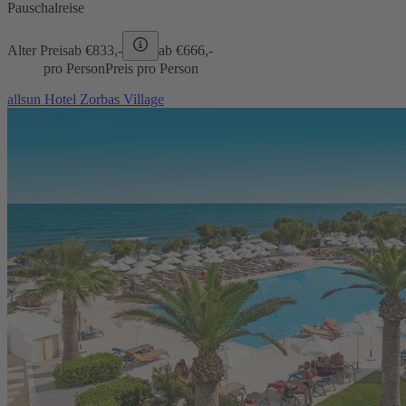
Pauschalreise
Alter Preis
ab €
833,-
ab €
666,-
pro Person
Preis pro Person
allsun Hotel Zorbas Village