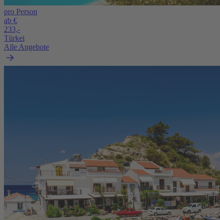
pro Person
ab €
233,-
Türkei
Alle Angebote