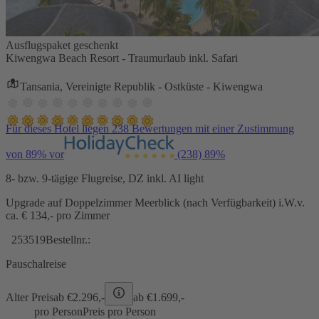
Ausflugspaket geschenkt
Kiwengwa Beach Resort - Traumurlaub inkl. Safari
Tansania, Vereinigte Republik - Ostküste - Kiwengwa
Für dieses Hotel liegen 238 Bewertungen mit einer Zustimmung
von 89% vor
(238)
89%
8- bzw. 9-tägige Flugreise, DZ inkl. AI light
Upgrade auf Doppelzimmer Meerblick (nach Verfügbarkeit) i.W.v.
ca. € 134,- pro Zimmer
253519
Bestellnr.:
Pauschalreise
Alter Preis
ab €
2.296,-
ab €
1.699,-
pro Person
Preis pro Person