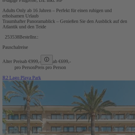
8-tägige Flugreise, DZ inkl. HP
Adults Only ab 16 Jahren – Perfekt für einen ruhigen und
erholsamen Urlaub
Traumhafter Panoramablick – Genießen Sie den Ausblick auf den
Atlantik und den Teide
253538
Bestellnr.:
Pauschalreise
Alter Preis
ab €
999,-
ab €
699,-
pro Person
Preis pro Person
R2 Lago Playa Park