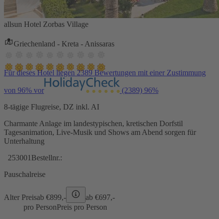
allsun Hotel Zorbas Village
Griechenland - Kreta - Anissaras
Für dieses Hotel liegen 2389 Bewertungen mit einer Zustimmung
von 96% vor
(2389)
96%
8-tägige Flugreise, DZ inkl. AI
Charmante Anlage im landestypischen, kretischen Dorfstil
Tagesanimation, Live-Musik und Shows am Abend sorgen für
Unterhaltung
253001
Bestellnr.:
Pauschalreise
Alter Preis
ab €
899,-
ab €
697,-
pro Person
Preis pro Person