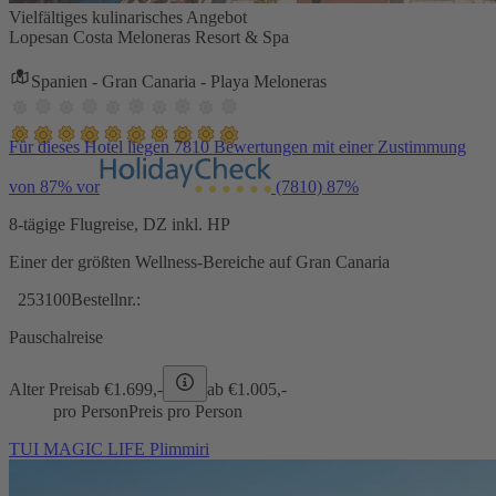
Vielfältiges kulinarisches Angebot
Lopesan Costa Meloneras Resort & Spa
Spanien - Gran Canaria - Playa Meloneras
Für dieses Hotel liegen 7810 Bewertungen mit einer Zustimmung
von 87% vor
(7810)
87%
8-tägige Flugreise, DZ inkl. HP
Einer der größten Wellness-Bereiche auf Gran Canaria
253100
Bestellnr.:
Pauschalreise
Alter Preis
ab €
1.699,-
ab €
1.005,-
pro Person
Preis pro Person
TUI MAGIC LIFE Plimmiri