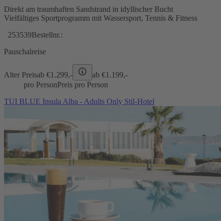
Direkt am traumhaften Sandstrand in idyllischer Bucht
Vielfältiges Sportprogramm mit Wassersport, Tennis & Fitness
253539
Bestellnr.:
Pauschalreise
Alter Preis
ab €
1.299,-
ab €
1.199,-
pro Person
Preis pro Person
TUI BLUE Insula Alba - Adults Only Stil-Hotel