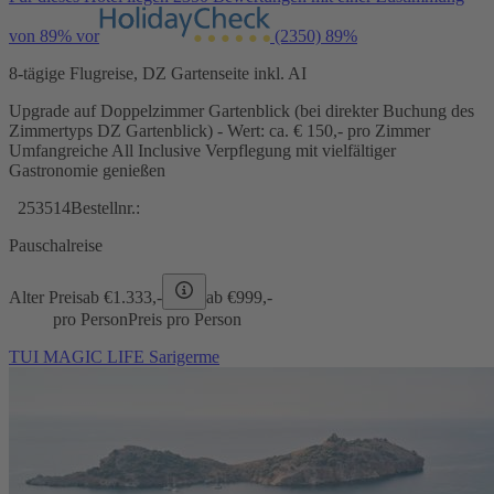
von 89% vor
(2350)
89%
8-tägige Flugreise, DZ Gartenseite inkl. AI
Upgrade auf Doppelzimmer Gartenblick (bei direkter Buchung des
Zimmertyps DZ Gartenblick) - Wert: ca. € 150,- pro Zimmer
Umfangreiche All Inclusive Verpflegung mit vielfältiger
Gastronomie genießen
253514
Bestellnr.:
Pauschalreise
Alter Preis
ab €
1.333,-
ab €
999,-
pro Person
Preis pro Person
TUI MAGIC LIFE Sarigerme