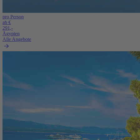
pro Person
ab €
291,-
Ägypten
Alle Angebote