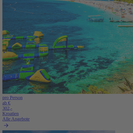
pro Person
ab €
302,-
Kroatien
Alle Angebote