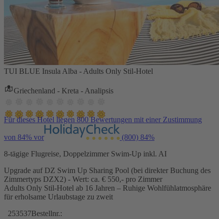
TUI BLUE Insula Alba - Adults Only Stil-Hotel
Griechenland - Kreta - Analipsis
Für dieses Hotel liegen 800 Bewertungen mit einer Zustimmung
von 84% vor
(800)
84%
8-tägige Flugreise, Doppelzimmer Swim-Up inkl. AI
Upgrade auf DZ Swim Up Sharing Pool (bei direkter Buchung des
Zimmertyps DZX2) - Wert: ca. € 550,- pro Zimmer
Adults Only Stil-Hotel ab 16 Jahren – Ruhige Wohlfühlatmosphäre
für erholsame Urlaubstage zu zweit
253537
Bestellnr.: