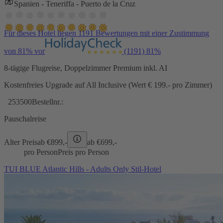
Spanien - Teneriffa - Puerto de la Cruz
Für dieses Hotel liegen 1191 Bewertungen mit einer Zustimmung
von 81% vor
(1191)
81%
8-tägige Flugreise, Doppelzimmer Premium inkl. AI
Kostenfreies Upgrade auf All Inclusive (Wert € 199.- pro Zimmer)
253500
Bestellnr.:
Pauschalreise
Alter Preis
ab €
899,-
ab €
699,-
pro Person
Preis pro Person
TUI BLUE Atlantic Hills - Adults Only Stil-Hotel