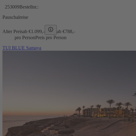
253009
Bestellnr.:
Pauschalreise
Alter Preis
ab €
1.099,-
ab €
788,-
pro Person
Preis pro Person
TUI BLUE Samaya