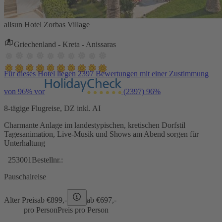
allsun Hotel Zorbas Village
Griechenland - Kreta - Anissaras
Für dieses Hotel liegen 2397 Bewertungen mit einer Zustimmung
von 96% vor
(2397)
96%
8-tägige Flugreise, DZ inkl. AI
Charmante Anlage im landestypischen, kretischen Dorfstil
Tagesanimation, Live-Musik und Shows am Abend sorgen für
Unterhaltung
253001
Bestellnr.:
Pauschalreise
Alter Preis
ab €
899,-
ab €
697,-
pro Person
Preis pro Person