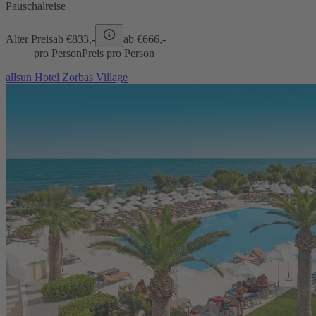
Pauschalreise
Alter Preis
ab €
833,-
ab €
666,-
pro Person
Preis pro Person
allsun Hotel Zorbas Village