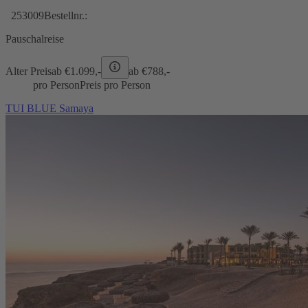
253009
Bestellnr.:
Pauschalreise
Alter Preis
ab €
1.099,-
ab €
788,-
pro Person
Preis pro Person
TUI BLUE Samaya