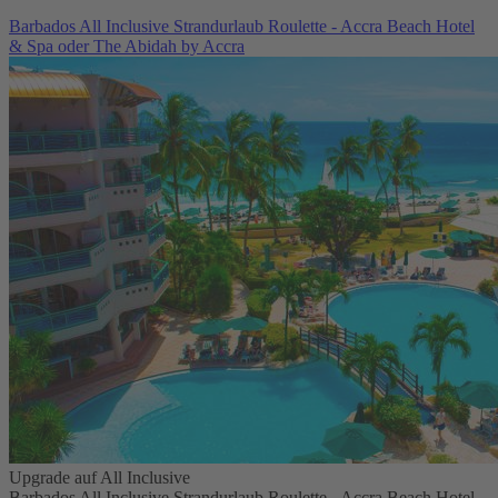
Barbados All Inclusive Strandurlaub Roulette - Accra Beach Hotel
& Spa oder The Abidah by Accra
Upgrade auf All Inclusive
Barbados All Inclusive Strandurlaub Roulette - Accra Beach Hotel