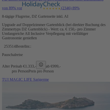
von 89% vor
(2346)
89%
8-tägige Flugreise, DZ Gartenseite inkl. AI
Upgrade auf Doppelzimmer Gartenblick (bei direkter Buchung des
Zimmertyps DZ Gartenblick) - Wert: ca. € 150,- pro Zimmer
Umfangreiche All Inclusive Verpflegung mit vielfältiger
Gastronomie genießen
253514
Bestellnr.:
Pauschalreise
Alter Preis
ab €
1.333,-
ab €
999,-
pro Person
Preis pro Person
TUI MAGIC LIFE Sarigerme