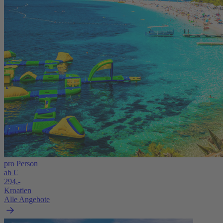
pro Person
ab €
294,-
Kroatien
Alle Angebote