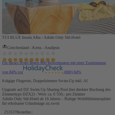
TUI BLUE Insula Alba - Adults Only Stil-Hotel
Griechenland - Kreta - Analipsis
Für dieses Hotel liegen 800 Bewertungen mit einer Zustimmung
von 84% vor
(800)
84%
8-tägige Flugreise, Doppelzimmer Swim-Up inkl. AI
Upgrade auf DZ Swim Up Sharing Pool (bei direkter Buchung des
Zimmertyps DZX2) - Wert: ca. € 550,- pro Zimmer
Adults Only Stil-Hotel ab 16 Jahren – Ruhige Wohlfühlatmosphäre
für erholsame Urlaubstage zu zweit
253537
Bestellnr.: