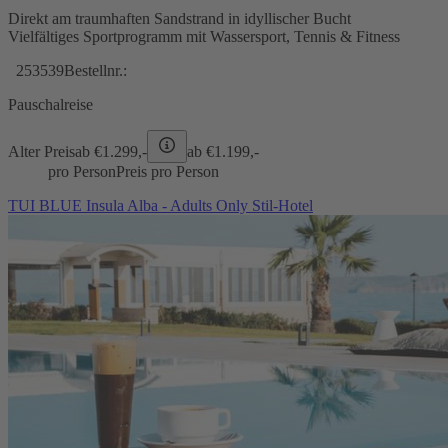
Direkt am traumhaften Sandstrand in idyllischer Bucht
Vielfältiges Sportprogramm mit Wassersport, Tennis & Fitness
253539
Bestellnr.:
Pauschalreise
Alter Preis
ab €
1.299,-
ab €
1.199,-
pro Person
Preis pro Person
TUI BLUE Insula Alba - Adults Only Stil-Hotel