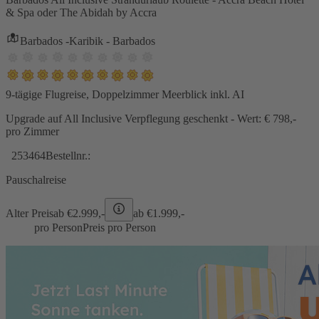
& Spa oder The Abidah by Accra
Barbados -Karibik - Barbados
9-tägige Flugreise, Doppelzimmer Meerblick inkl. AI
Upgrade auf All Inclusive Verpflegung geschenkt - Wert: € 798,-
pro Zimmer
253464
Bestellnr.:
Pauschalreise
Alter Preis
ab €
2.999,-
ab €
1.999,-
pro Person
Preis pro Person