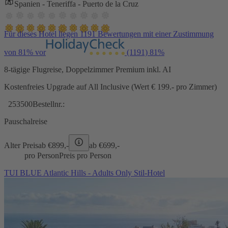
Spanien - Teneriffa - Puerto de la Cruz
Für dieses Hotel liegen 1191 Bewertungen mit einer Zustimmung
von 81% vor
(1191)
81%
8-tägige Flugreise, Doppelzimmer Premium inkl. AI
Kostenfreies Upgrade auf All Inclusive (Wert € 199.- pro Zimmer)
253500
Bestellnr.:
Pauschalreise
Alter Preis
ab €
899,-
ab €
699,-
pro Person
Preis pro Person
TUI BLUE Atlantic Hills - Adults Only Stil-Hotel