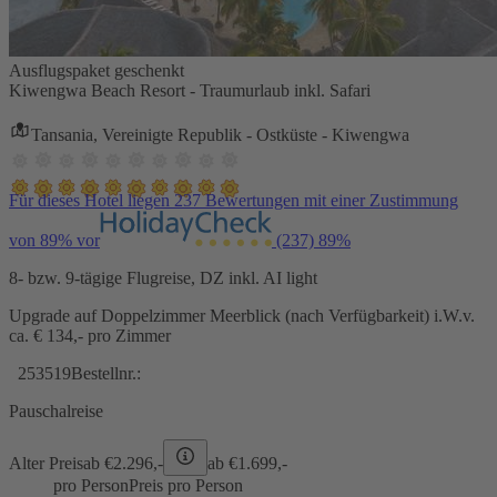
Ausflugspaket geschenkt
Kiwengwa Beach Resort - Traumurlaub inkl. Safari
Tansania, Vereinigte Republik - Ostküste - Kiwengwa
Für dieses Hotel liegen 237 Bewertungen mit einer Zustimmung
von 89% vor
(237)
89%
8- bzw. 9-tägige Flugreise, DZ inkl. AI light
Upgrade auf Doppelzimmer Meerblick (nach Verfügbarkeit) i.W.v.
ca. € 134,- pro Zimmer
253519
Bestellnr.:
Pauschalreise
Alter Preis
ab €
2.296,-
ab €
1.699,-
pro Person
Preis pro Person