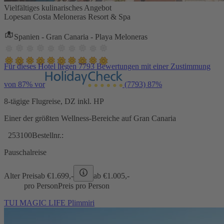
Vielfältiges kulinarisches Angebot
Lopesan Costa Meloneras Resort & Spa
Spanien - Gran Canaria - Playa Meloneras
Für dieses Hotel liegen 7793 Bewertungen mit einer Zustimmung
von 87% vor
(7793)
87%
8-tägige Flugreise, DZ inkl. HP
Einer der größten Wellness-Bereiche auf Gran Canaria
253100
Bestellnr.:
Pauschalreise
Alter Preis
ab €
1.699,-
ab €
1.005,-
pro Person
Preis pro Person
TUI MAGIC LIFE Plimmiri