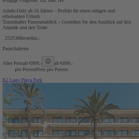
8-tägige Flugreise, DZ inkl. HP
Adults Only ab 16 Jahren – Perfekt für einen ruhigen und
erholsamen Urlaub
Traumhafter Panoramablick – Genießen Sie den Ausblick auf den
Atlantik und den Teide
253538
Bestellnr.:
Pauschalreise
Alter Preis
ab €
999,-
ab €
699,-
pro Person
Preis pro Person
R2 Lago Playa Park