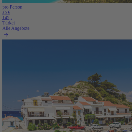
pro Person
ab €
145,-
Türkei
Alle Angebote