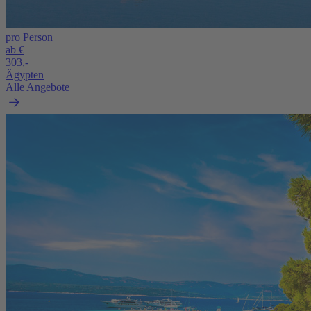
pro Person
ab €
303,-
Ägypten
Alle Angebote