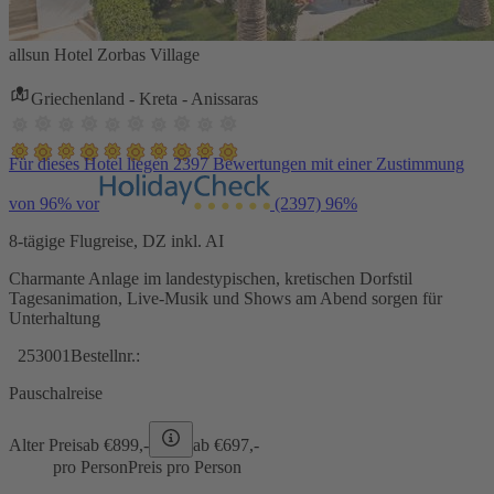
allsun Hotel Zorbas Village
Griechenland - Kreta - Anissaras
Für dieses Hotel liegen 2397 Bewertungen mit einer Zustimmung
von 96% vor
(2397)
96%
8-tägige Flugreise, DZ inkl. AI
Charmante Anlage im landestypischen, kretischen Dorfstil
Tagesanimation, Live-Musik und Shows am Abend sorgen für
Unterhaltung
253001
Bestellnr.:
Pauschalreise
Alter Preis
ab €
899,-
ab €
697,-
pro Person
Preis pro Person