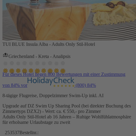
TUI BLUE Insula Alba - Adults Only Stil-Hotel
Griechenland - Kreta - Analipsis
Für dieses Hotel liegen 800 Bewertungen mit einer Zustimmung
von 84% vor
(800)
84%
8-tägige Flugreise, Doppelzimmer Swim-Up inkl. AI
Upgrade auf DZ Swim Up Sharing Pool (bei direkter Buchung des
Zimmertyps DZX2) - Wert: ca. € 550,- pro Zimmer
Adults Only Stil-Hotel ab 16 Jahren – Ruhige Wohlfühlatmosphäre
für erholsame Urlaubstage zu zweit
253537
Bestellnr.: