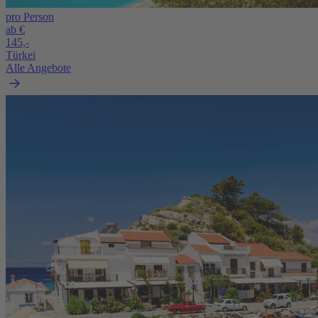
pro Person
ab €
145,-
Türkei
Alle Angebote