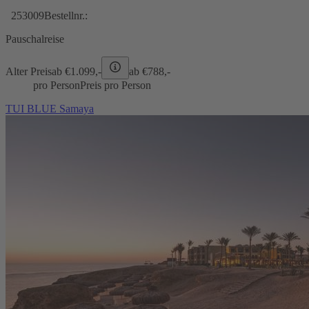
253009
Bestellnr.:
Pauschalreise
Alter Preis
ab €
1.099,-
ab €
788,-
pro Person
Preis pro Person
TUI BLUE Samaya