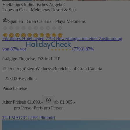
Vielfältiges kulinarisches Angebot
Lopesan Costa Meloneras Resort & Spa
Spanien - Gran Canaria - Playa Meloneras
Für dieses Hotel liegen 7793 Bewertungen mit einer Zustimmung
von 87% vor
(7793)
87%
8-tägige Flugreise, DZ inkl. HP
Einer der größten Wellness-Bereiche auf Gran Canaria
253100
Bestellnr.:
Pauschalreise
Alter Preis
ab €
1.699,-
ab €
1.005,-
pro Person
Preis pro Person
TUI MAGIC LIFE Plimmiri