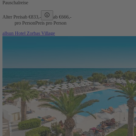
Pauschalreise
Alter Preis
ab €
833,-
ab €
666,-
pro Person
Preis pro Person
allsun Hotel Zorbas Village