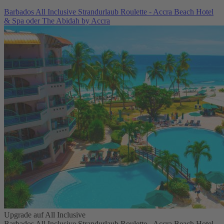
Barbados All Inclusive Strandurlaub Roulette - Accra Beach Hotel
& Spa oder The Abidah by Accra
Upgrade auf All Inclusive
Barbados All Inclusive Strandurlaub Roulette - Accra Beach Hotel