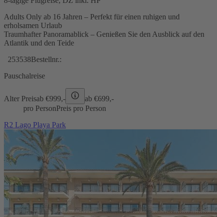
8-tägige Flugreise, DZ inkl. HP
Adults Only ab 16 Jahren – Perfekt für einen ruhigen und
erholsamen Urlaub
Traumhafter Panoramablick – Genießen Sie den Ausblick auf den
Atlantik und den Teide
253538
Bestellnr.:
Pauschalreise
Alter Preis
ab €
999,-
ab €
699,-
pro Person
Preis pro Person
R2 Lago Playa Park