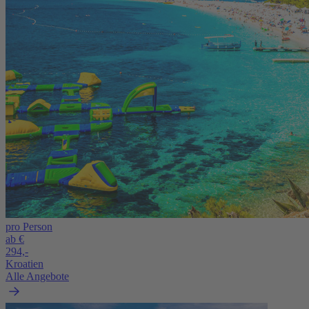
pro Person
ab €
294,-
Kroatien
Alle Angebote