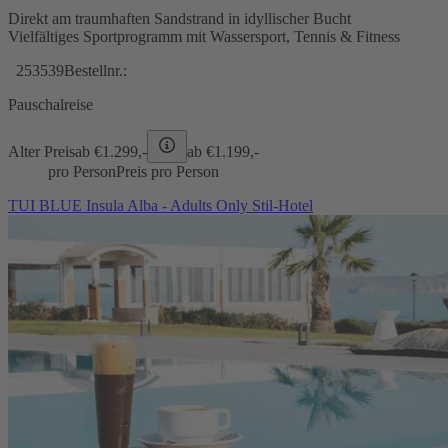
Direkt am traumhaften Sandstrand in idyllischer Bucht
Vielfältiges Sportprogramm mit Wassersport, Tennis & Fitness
253539
Bestellnr.:
Pauschalreise
Alter Preis
ab €
1.299,-
ab €
1.199,-
pro Person
Preis pro Person
TUI BLUE Insula Alba - Adults Only Stil-Hotel