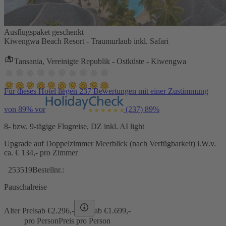
Ausflugspaket geschenkt
Kiwengwa Beach Resort - Traumurlaub inkl. Safari
Tansania, Vereinigte Republik - Ostküste - Kiwengwa
Für dieses Hotel liegen 237 Bewertungen mit einer Zustimmung
von 89% vor
(237)
89%
8- bzw. 9-tägige Flugreise, DZ inkl. AI light
Upgrade auf Doppelzimmer Meerblick (nach Verfügbarkeit) i.W.v.
ca. € 134,- pro Zimmer
253519
Bestellnr.:
Pauschalreise
Alter Preis
ab €
2.296,-
ab €
1.699,-
pro Person
Preis pro Person