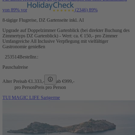
von 89% vor
(2346)
89%
8-tägige Flugreise, DZ Gartenseite inkl. AI
Upgrade auf Doppelzimmer Gartenblick (bei direkter Buchung des
Zimmertyps DZ Gartenblick) - Wert: ca. € 150,- pro Zimmer
Umfangreiche All Inclusive Verpflegung mit vielfältiger
Gastronomie genießen
253514
Bestellnr.:
Pauschalreise
Alter Preis
ab €
1.333,-
ab €
999,-
pro Person
Preis pro Person
TUI MAGIC LIFE Sarigerme