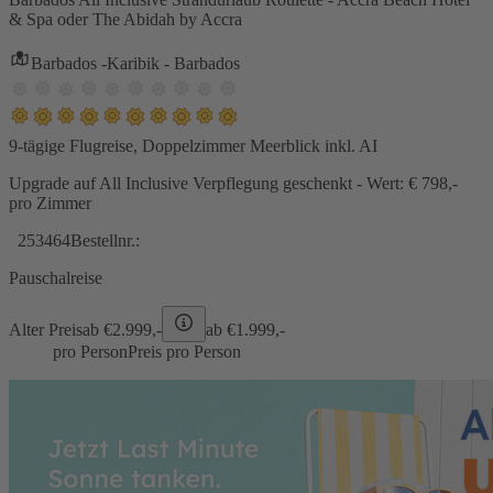
& Spa oder The Abidah by Accra
Barbados -Karibik - Barbados
9-tägige Flugreise, Doppelzimmer Meerblick inkl. AI
Upgrade auf All Inclusive Verpflegung geschenkt - Wert: € 798,-
pro Zimmer
253464
Bestellnr.:
Pauschalreise
Alter Preis
ab €
2.999,-
ab €
1.999,-
pro Person
Preis pro Person