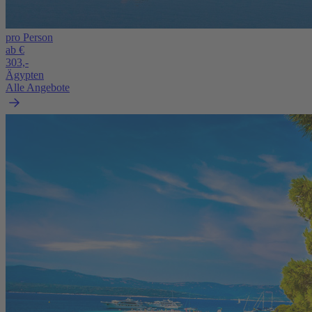
pro Person
ab €
303,-
Ägypten
Alle Angebote