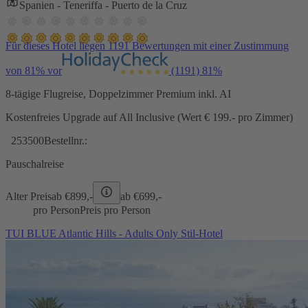
Spanien - Teneriffa - Puerto de la Cruz
Für dieses Hotel liegen 1191 Bewertungen mit einer Zustimmung
von 81% vor
(1191)
81%
8-tägige Flugreise, Doppelzimmer Premium inkl. AI
Kostenfreies Upgrade auf All Inclusive (Wert € 199.- pro Zimmer)
253500
Bestellnr.:
Pauschalreise
Alter Preis
ab €
899,-
ab €
699,-
pro Person
Preis pro Person
TUI BLUE Atlantic Hills - Adults Only Stil-Hotel