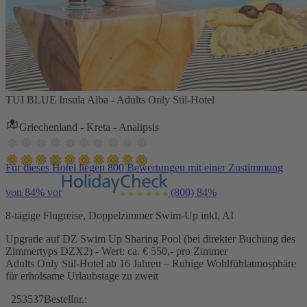
TUI BLUE Insula Alba - Adults Only Stil-Hotel
Griechenland - Kreta - Analipsis
Für dieses Hotel liegen 800 Bewertungen mit einer Zustimmung
von 84% vor
(800)
84%
8-tägige Flugreise, Doppelzimmer Swim-Up inkl. AI
Upgrade auf DZ Swim Up Sharing Pool (bei direkter Buchung des
Zimmertyps DZX2) - Wert: ca. € 550,- pro Zimmer
Adults Only Stil-Hotel ab 16 Jahren – Ruhige Wohlfühlatmosphäre
für erholsame Urlaubstage zu zweit
253537
Bestellnr.: