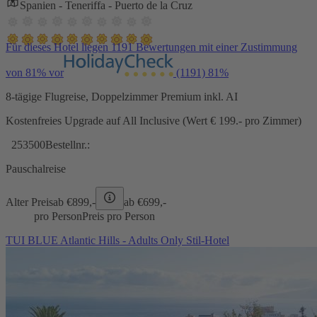
Spanien - Teneriffa - Puerto de la Cruz
Für dieses Hotel liegen 1191 Bewertungen mit einer Zustimmung
von 81% vor
(1191)
81%
8-tägige Flugreise, Doppelzimmer Premium inkl. AI
Kostenfreies Upgrade auf All Inclusive (Wert € 199.- pro Zimmer)
253500
Bestellnr.:
Pauschalreise
Alter Preis
ab €
899,-
ab €
699,-
pro Person
Preis pro Person
TUI BLUE Atlantic Hills - Adults Only Stil-Hotel