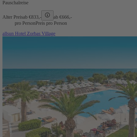
Pauschalreise
Alter Preis
ab €
833,-
ab €
666,-
pro Person
Preis pro Person
allsun Hotel Zorbas Village