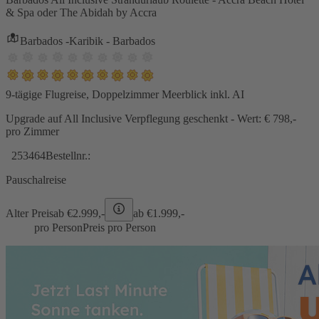
& Spa oder The Abidah by Accra
Barbados -Karibik - Barbados
9-tägige Flugreise, Doppelzimmer Meerblick inkl. AI
Upgrade auf All Inclusive Verpflegung geschenkt - Wert: € 798,-
pro Zimmer
253464
Bestellnr.:
Pauschalreise
Alter Preis
ab €
2.999,-
ab €
1.999,-
pro Person
Preis pro Person