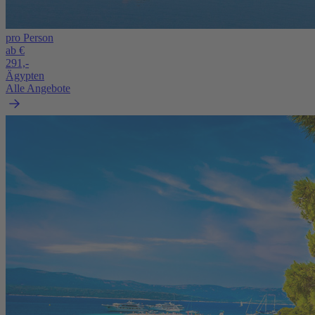
pro Person
ab €
291,-
Ägypten
Alle Angebote