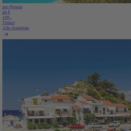
pro Person
ab €
109,-
Türkei
Alle Angebote