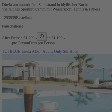
Direkt am traumhaften Sandstrand in idyllischer Bucht
Vielfältiges Sportprogramm mit Wassersport, Tennis & Fitness
253539
Bestellnr.:
Pauschalreise
Alter Preis
ab €
1.299,-
ab €
1.199,-
pro Person
Preis pro Person
TUI BLUE Insula Alba - Adults Only Stil-Hotel