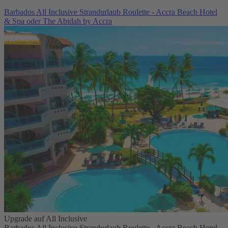
Barbados All Inclusive Strandurlaub Roulette - Accra Beach Hotel
& Spa oder The Abidah by Accra
Upgrade auf All Inclusive
Barbados All Inclusive Strandurlaub Roulette - Accra Beach Hotel