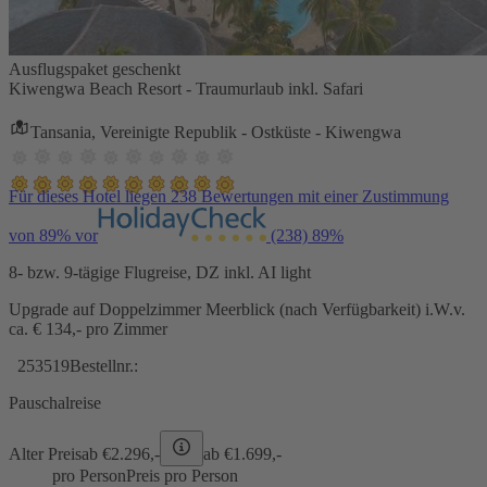
Ausflugspaket geschenkt
Kiwengwa Beach Resort - Traumurlaub inkl. Safari
Tansania, Vereinigte Republik - Ostküste - Kiwengwa
Für dieses Hotel liegen 238 Bewertungen mit einer Zustimmung
von 89% vor
(238)
89%
8- bzw. 9-tägige Flugreise, DZ inkl. AI light
Upgrade auf Doppelzimmer Meerblick (nach Verfügbarkeit) i.W.v.
ca. € 134,- pro Zimmer
253519
Bestellnr.:
Pauschalreise
Alter Preis
ab €
2.296,-
ab €
1.699,-
pro Person
Preis pro Person