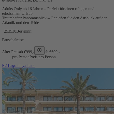
8-tägige Flugreise, DZ inkl. HP
Adults Only ab 16 Jahren – Perfekt für einen ruhigen und
erholsamen Urlaub
Traumhafter Panoramablick – Genießen Sie den Ausblick auf den
Atlantik und den Teide
253538
Bestellnr.:
Pauschalreise
Alter Preis
ab €
999,-
ab €
699,-
pro Person
Preis pro Person
R2 Lago Playa Park