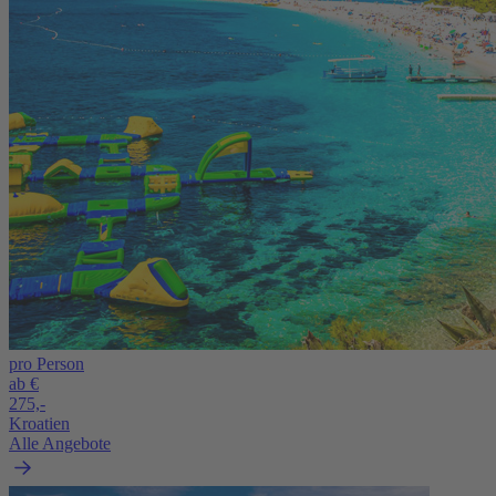
pro Person
ab €
275,-
Kroatien
Alle Angebote