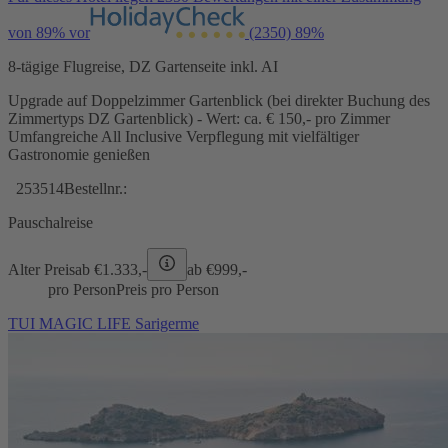
von 89% vor
(2350)
89%
8-tägige Flugreise, DZ Gartenseite inkl. AI
Upgrade auf Doppelzimmer Gartenblick (bei direkter Buchung des
Zimmertyps DZ Gartenblick) - Wert: ca. € 150,- pro Zimmer
Umfangreiche All Inclusive Verpflegung mit vielfältiger
Gastronomie genießen
253514
Bestellnr.:
Pauschalreise
Alter Preis
ab €
1.333,-
ab €
999,-
pro Person
Preis pro Person
TUI MAGIC LIFE Sarigerme