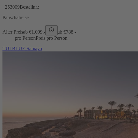
253009
Bestellnr.:
Pauschalreise
Alter Preis
ab €
1.099,-
ab €
788,-
pro Person
Preis pro Person
TUI BLUE Samaya