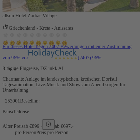
allsun Hotel Zorbas Village
Griechenland - Kreta - Anissaras
Für dieses Hotel liegen 2407 Bewertungen mit einer Zustimmung
von 96% vor
(2407)
96%
8-tägige Flugreise, DZ inkl. AI
Charmante Anlage im landestypischen, kretischen Dorfstil
Tagesanimation, Live-Musik und Shows am Abend sorgen für
Unterhaltung
253001
Bestellnr.:
Pauschalreise
Alter Preis
ab €
899,-
ab €
697,-
pro Person
Preis pro Person