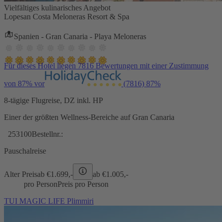
Vielfältiges kulinarisches Angebot
Lopesan Costa Meloneras Resort & Spa
Spanien - Gran Canaria - Playa Meloneras
Für dieses Hotel liegen 7816 Bewertungen mit einer Zustimmung
von 87% vor
(7816)
87%
8-tägige Flugreise, DZ inkl. HP
Einer der größten Wellness-Bereiche auf Gran Canaria
253100
Bestellnr.:
Pauschalreise
Alter Preis
ab €
1.699,-
ab €
1.005,-
pro Person
Preis pro Person
TUI MAGIC LIFE Plimmiri