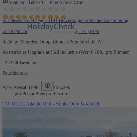
Spanien - Teneriffa - Puerto de la Cruz
Für dieses Hotel liegen 1191 Bewertungen mit einer Zustimmung
von 81% vor
(1191)
81%
8-tägige Flugreise, Doppelzimmer Premium inkl. AI
Kostenfreies Upgrade auf All Inclusive (Wert € 199.- pro Zimmer)
253500
Bestellnr.:
Pauschalreise
Alter Preis
ab €
899,-
ab €
699,-
pro Person
Preis pro Person
TUI BLUE Atlantic Hills - Adults Only Stil-Hotel