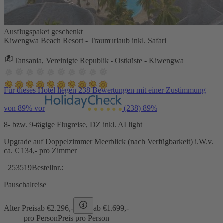
Ausflugspaket geschenkt
Kiwengwa Beach Resort - Traumurlaub inkl. Safari
Tansania, Vereinigte Republik - Ostküste - Kiwengwa
Für dieses Hotel liegen 238 Bewertungen mit einer Zustimmung
von 89% vor
(238)
89%
8- bzw. 9-tägige Flugreise, DZ inkl. AI light
Upgrade auf Doppelzimmer Meerblick (nach Verfügbarkeit) i.W.v.
ca. € 134,- pro Zimmer
253519
Bestellnr.:
Pauschalreise
Alter Preis
ab €
2.296,-
ab €
1.699,-
pro Person
Preis pro Person