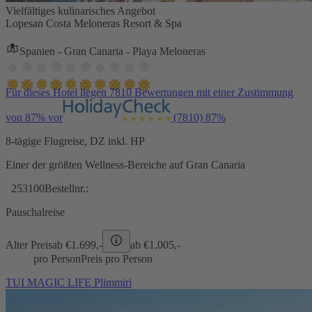
Vielfältiges kulinarisches Angebot
Lopesan Costa Meloneras Resort & Spa
Spanien - Gran Canaria - Playa Meloneras
Für dieses Hotel liegen 7810 Bewertungen mit einer Zustimmung
von 87% vor
(7810)
87%
8-tägige Flugreise, DZ inkl. HP
Einer der größten Wellness-Bereiche auf Gran Canaria
253100
Bestellnr.:
Pauschalreise
Alter Preis
ab €
1.699,-
ab €
1.005,-
pro Person
Preis pro Person
TUI MAGIC LIFE Plimmiri