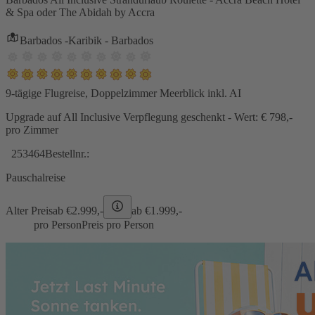
& Spa oder The Abidah by Accra
Barbados -Karibik - Barbados
9-tägige Flugreise, Doppelzimmer Meerblick inkl. AI
Upgrade auf All Inclusive Verpflegung geschenkt - Wert: € 798,-
pro Zimmer
253464
Bestellnr.:
Pauschalreise
Alter Preis
ab €
2.999,-
ab €
1.999,-
pro Person
Preis pro Person