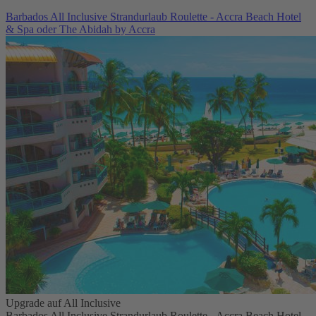
Barbados All Inclusive Strandurlaub Roulette - Accra Beach Hotel
& Spa oder The Abidah by Accra
Upgrade auf All Inclusive
Barbados All Inclusive Strandurlaub Roulette - Accra Beach Hotel