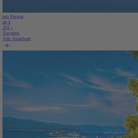
pro Person
ab €
291,-
Ägypten
Alle Angebote