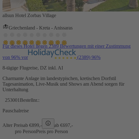
allsun Hotel Zorbas Village
Griechenland - Kreta - Anissaras
Für dieses Hotel liegen 2389 Bewertungen mit einer Zustimmung
von 96% vor
(2389)
96%
8-tägige Flugreise, DZ inkl. AI
Charmante Anlage im landestypischen, kretischen Dorfstil
Tagesanimation, Live-Musik und Shows am Abend sorgen für
Unterhaltung
253001
Bestellnr.:
Pauschalreise
Alter Preis
ab €
899,-
ab €
697,-
pro Person
Preis pro Person