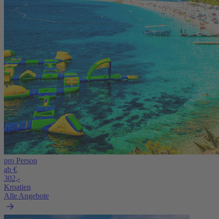
pro Person
ab €
302,-
Kroatien
Alle Angebote