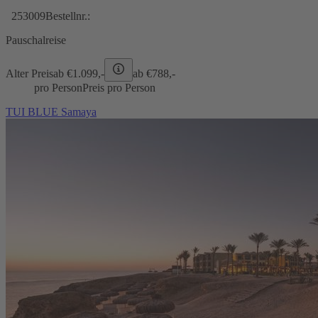
253009
Bestellnr.:
Pauschalreise
Alter Preis
ab €
1.099,-
ab €
788,-
pro Person
Preis pro Person
TUI BLUE Samaya