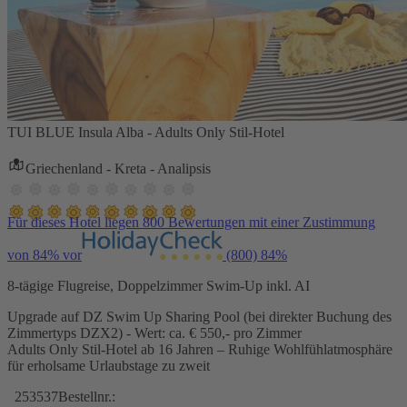
TUI BLUE Insula Alba - Adults Only Stil-Hotel
Griechenland - Kreta - Analipsis
Für dieses Hotel liegen 800 Bewertungen mit einer Zustimmung
von 84% vor
(800)
84%
8-tägige Flugreise, Doppelzimmer Swim-Up inkl. AI
Upgrade auf DZ Swim Up Sharing Pool (bei direkter Buchung des
Zimmertyps DZX2) - Wert: ca. € 550,- pro Zimmer
Adults Only Stil-Hotel ab 16 Jahren – Ruhige Wohlfühlatmosphäre
für erholsame Urlaubstage zu zweit
253537
Bestellnr.: