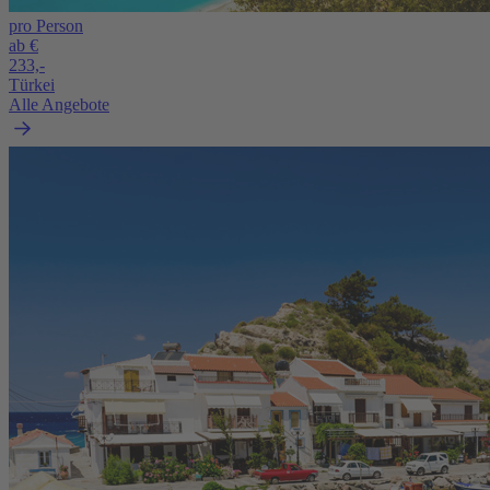
pro Person
ab €
233,-
Türkei
Alle Angebote