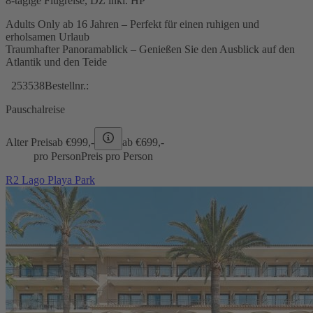
8-tägige Flugreise, DZ inkl. HP
Adults Only ab 16 Jahren – Perfekt für einen ruhigen und
erholsamen Urlaub
Traumhafter Panoramablick – Genießen Sie den Ausblick auf den
Atlantik und den Teide
253538
Bestellnr.:
Pauschalreise
Alter Preis
ab €
999,-
ab €
699,-
pro Person
Preis pro Person
R2 Lago Playa Park