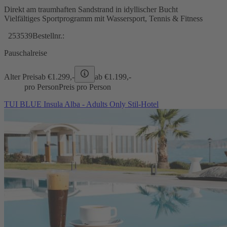
Direkt am traumhaften Sandstrand in idyllischer Bucht
Vielfältiges Sportprogramm mit Wassersport, Tennis & Fitness
253539
Bestellnr.:
Pauschalreise
Alter Preis
ab €
1.299,-
ab €
1.199,-
pro Person
Preis pro Person
TUI BLUE Insula Alba - Adults Only Stil-Hotel