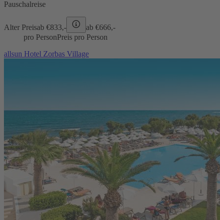
Pauschalreise
Alter Preis
ab €
833,-
ab €
666,-
pro Person
Preis pro Person
allsun Hotel Zorbas Village