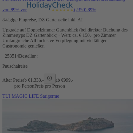
von 89% vor
(2350)
89%
8-tägige Flugreise, DZ Gartenseite inkl. AI
Upgrade auf Doppelzimmer Gartenblick (bei direkter Buchung des
Zimmertyps DZ Gartenblick) - Wert: ca. € 150,- pro Zimmer
Umfangreiche All Inclusive Verpflegung mit vielfältiger
Gastronomie genießen
253514
Bestellnr.:
Pauschalreise
Alter Preis
ab €
1.333,-
ab €
999,-
pro Person
Preis pro Person
TUI MAGIC LIFE Sarigerme