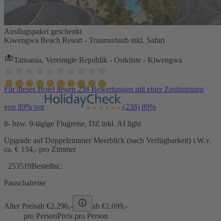
Ausflugspaket geschenkt
Kiwengwa Beach Resort - Traumurlaub inkl. Safari
Tansania, Vereinigte Republik - Ostküste - Kiwengwa
Für dieses Hotel liegen 238 Bewertungen mit einer Zustimmung
von 89% vor
(238)
89%
8- bzw. 9-tägige Flugreise, DZ inkl. AI light
Upgrade auf Doppelzimmer Meerblick (nach Verfügbarkeit) i.W.v.
ca. € 134,- pro Zimmer
253519
Bestellnr.:
Pauschalreise
Alter Preis
ab €
2.296,-
ab €
1.699,-
pro Person
Preis pro Person