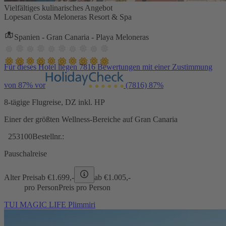
Vielfältiges kulinarisches Angebot
Lopesan Costa Meloneras Resort & Spa
Spanien - Gran Canaria - Playa Meloneras
Für dieses Hotel liegen 7816 Bewertungen mit einer Zustimmung
von 87% vor
(7816)
87%
8-tägige Flugreise, DZ inkl. HP
Einer der größten Wellness-Bereiche auf Gran Canaria
253100
Bestellnr.:
Pauschalreise
Alter Preis
ab €
1.699,-
ab €
1.005,-
pro Person
Preis pro Person
TUI MAGIC LIFE Plimmiri