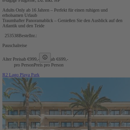
8-tägige Flugreise, DZ inkl. HP
Adults Only ab 16 Jahren – Perfekt für einen ruhigen und
erholsamen Urlaub
Traumhafter Panoramablick – Genießen Sie den Ausblick auf den
Atlantik und den Teide
253538
Bestellnr.:
Pauschalreise
Alter Preis
ab €
999,-
ab €
699,-
pro Person
Preis pro Person
R2 Lago Playa Park