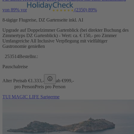
von 89% vor
(2350)
89%
8-tägige Flugreise, DZ Gartenseite inkl. AI
Upgrade auf Doppelzimmer Gartenblick (bei direkter Buchung des
Zimmertyps DZ Gartenblick) - Wert: ca. € 150,- pro Zimmer
Umfangreiche All Inclusive Verpflegung mit vielfältiger
Gastronomie genießen
253514
Bestellnr.:
Pauschalreise
Alter Preis
ab €
1.333,-
ab €
999,-
pro Person
Preis pro Person
TUI MAGIC LIFE Sarigerme