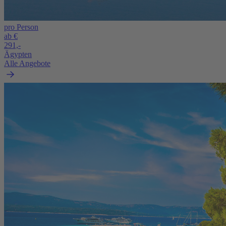
pro Person
ab €
291,-
Ägypten
Alle Angebote