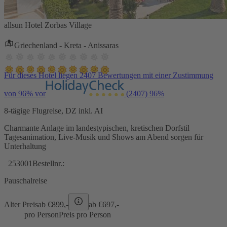
allsun Hotel Zorbas Village
Griechenland - Kreta - Anissaras
Für dieses Hotel liegen 2407 Bewertungen mit einer Zustimmung
von 96% vor
(2407)
96%
8-tägige Flugreise, DZ inkl. AI
Charmante Anlage im landestypischen, kretischen Dorfstil
Tagesanimation, Live-Musik und Shows am Abend sorgen für
Unterhaltung
253001
Bestellnr.:
Pauschalreise
Alter Preis
ab €
899,-
ab €
697,-
pro Person
Preis pro Person