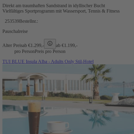
Direkt am traumhaften Sandstrand in idyllischer Bucht
Vielfältiges Sportprogramm mit Wassersport, Tennis & Fitness
253539
Bestellnr.:
Pauschalreise
Alter Preis
ab €
1.299,-
ab €
1.199,-
pro Person
Preis pro Person
TUI BLUE Insula Alba - Adults Only Stil-Hotel