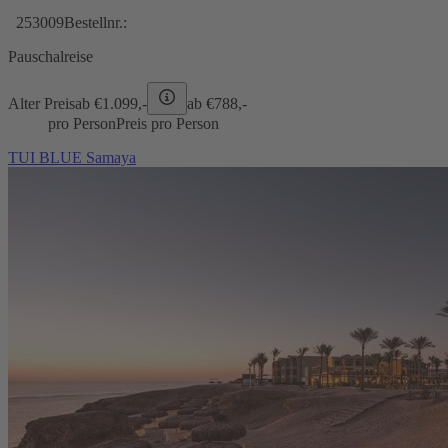
253009
Bestellnr.:
Pauschalreise
Alter Preis
ab €
1.099,-
ab €
788,-
pro Person
Preis pro Person
TUI BLUE Samaya