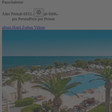
Pauschalreise
Alter Preis
ab €
833,-
ab €
666,-
pro Person
Preis pro Person
allsun Hotel Zorbas Village