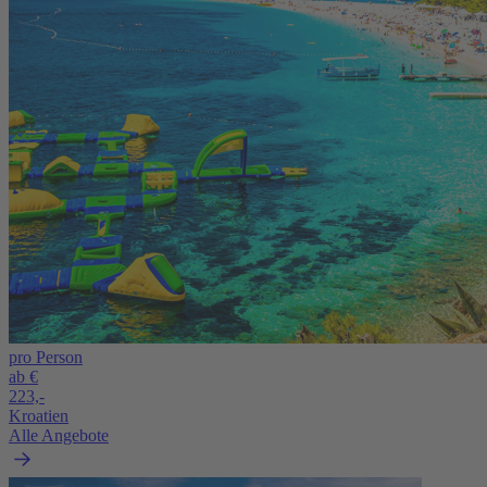
pro Person
ab €
223,-
Kroatien
Alle Angebote