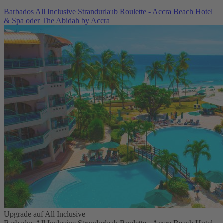
Barbados All Inclusive Strandurlaub Roulette - Accra Beach Hotel
& Spa oder The Abidah by Accra
Upgrade auf All Inclusive
Barbados All Inclusive Strandurlaub Roulette - Accra Beach Hotel