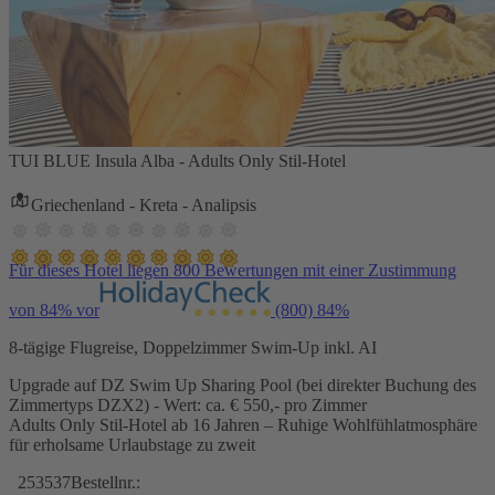
TUI BLUE Insula Alba - Adults Only Stil-Hotel
Griechenland - Kreta - Analipsis
Für dieses Hotel liegen 800 Bewertungen mit einer Zustimmung
von 84% vor
(800)
84%
8-tägige Flugreise, Doppelzimmer Swim-Up inkl. AI
Upgrade auf DZ Swim Up Sharing Pool (bei direkter Buchung des
Zimmertyps DZX2) - Wert: ca. € 550,- pro Zimmer
Adults Only Stil-Hotel ab 16 Jahren – Ruhige Wohlfühlatmosphäre
für erholsame Urlaubstage zu zweit
253537
Bestellnr.: