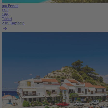
pro Person
ab €
199,-
Türkei
Alle Angebote