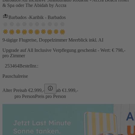
& Spa oder The Abidah by Accra
Barbados -Karibik - Barbados
9-tägige Flugreise, Doppelzimmer Meerblick inkl. AI
Upgrade auf All Inclusive Verpflegung geschenkt - Wert: € 798,-
pro Zimmer
253464
Bestellnr.:
Pauschalreise
Alter Preis
ab €
2.999,-
ab €
1.999,-
pro Person
Preis pro Person