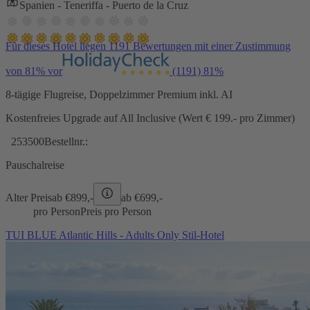
Spanien - Teneriffa - Puerto de la Cruz
Für dieses Hotel liegen 1191 Bewertungen mit einer Zustimmung
von 81% vor
(1191)
81%
8-tägige Flugreise, Doppelzimmer Premium inkl. AI
Kostenfreies Upgrade auf All Inclusive (Wert € 199.- pro Zimmer)
253500
Bestellnr.:
Pauschalreise
Alter Preis
ab €
899,-
ab €
699,-
pro Person
Preis pro Person
TUI BLUE Atlantic Hills - Adults Only Stil-Hotel