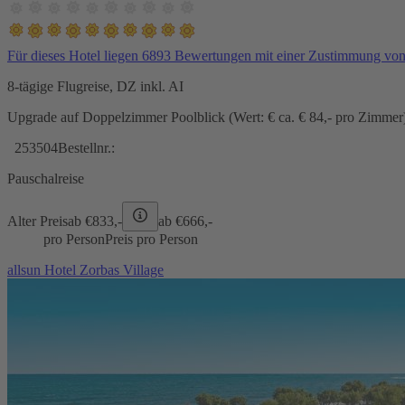
Für dieses Hotel liegen 6893 Bewertungen mit einer Zustimmung vo
8-tägige Flugreise, DZ inkl. AI
Upgrade auf Doppelzimmer Poolblick (Wert: € ca. € 84,- pro Zimmer) 
253504
Bestellnr.:
Pauschalreise
Alter Preis
ab €
833,-
ab €
666,-
pro Person
Preis pro Person
allsun Hotel Zorbas Village