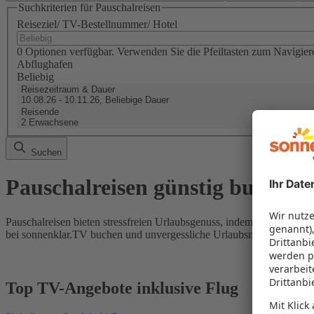
Suchkriterien für Pauschalreisen
Reiseziel/ TV-Bestellnummer/ Hotel
0 Optionen verfügbar. Verwenden Sie die Pfeiltasten zum Navigier
Abflughafen
Beliebig
Reisezeitraum & Dauer
10.08.26 - 10.11.26, Beliebige Dauer
Reisende
2 Erwachsene
Suchen
Pauschalreisen günstig buchen
Pauschalreisen bieten stressfreien Urlaubsgenuss, indem Flug und Hot
bei sonnenklar.TV buchen und unvergessliche Urlaubsmomente erleb
Top TV-Angebote inklusive Flug