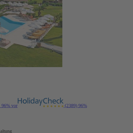
n 96% vor
(2389)
96%
altung