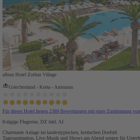
allsun Hotel Zorbas Village
Griechenland - Kreta - Anissaras
Für dieses Hotel liegen 2389 Bewertungen mit einer Zustimmung vo
8-tägige Flugreise, DZ inkl. AI
Charmante Anlage im landestypischen, kretischen Dorfstil
Tagesanimation, Live-Musik und Shows am Abend sorgen für Unterh