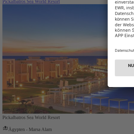
Pickalbatros Sea World Resort
Pickalbatros Sea World Resort
Ägypten - Marsa Alam