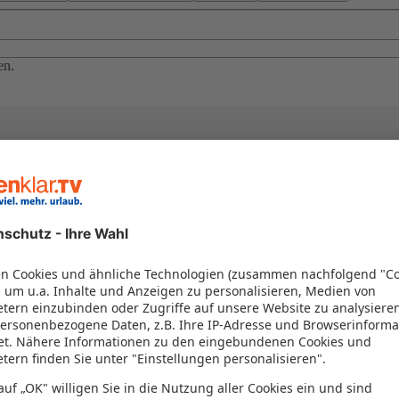
en.
el in einem Paket kombiniert werden – das spart Zeit und Geld. Nutzen 
en!