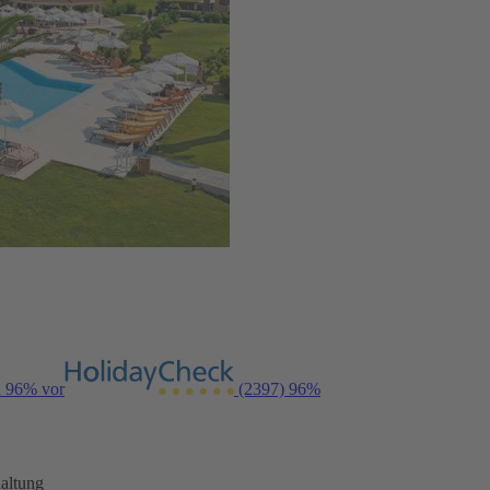
n 96% vor
(2397)
96%
altung