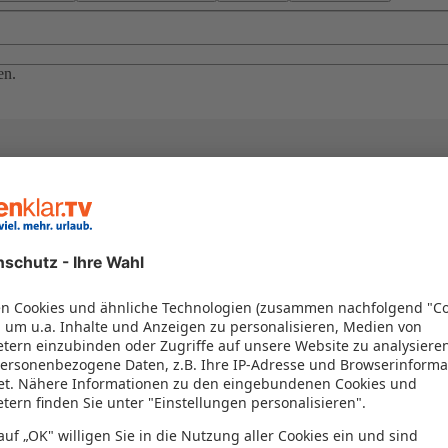
en.
el in einem Paket kombiniert werden – das spart Zeit und Geld. Nutzen 
en!