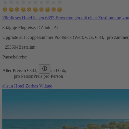
Für dieses Hotel liegen 6893 Bewertungen mit einer Zustimmung vo
8-tägige Flugreise, DZ inkl. AI
Upgrade auf Doppelzimmer Poolblick (Wert: € ca. € 84,- pro Zimmer) 
253504
Bestellnr.:
Pauschalreise
Alter Preis
ab €
833,-
ab €
666,-
pro Person
Preis pro Person
allsun Hotel Zorbas Village