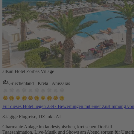
allsun Hotel Zorbas Village
Griechenland - Kreta - Anissaras
Für dieses Hotel liegen 2397 Bewertungen mit einer Zustimmung vo
8-tägige Flugreise, DZ inkl. AI
Charmante Anlage im landestypischen, kretischen Dorfstil
Tagesanimation, Live-Musik und Shows am Abend sorgen für Unterh