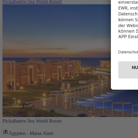
Pickalbatros Sea World Resort
Pickalbatros Sea World Resort
Ägypten - Marsa Alam