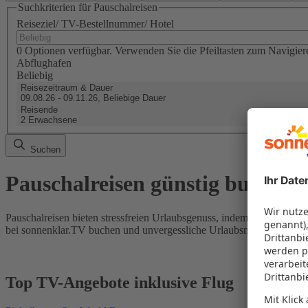
Suchkriterien für Pauschalreisen
Reiseziel/ TV-Bestellnummer/ Hotel
0 Optionen verfügbar. Verwenden Sie die Pfeiltasten zum Navigier
Abflughafen
Beliebig
Reisezeitraum & Dauer
09.08.26 - 09.11.26, Beliebige Dauer
Reisende
2 Erwachsene
Suchen
Pauschalreisen günstig buchen
Pauschalreisen bieten stressfreien Urlaubsgenuss, indem Flug und Hot
bei sonnenklar.TV buchen und unvergessliche Urlaubsmomente erleb
Top TV-Angebote inklusive Flug