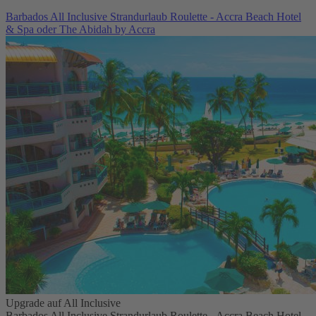
Barbados All Inclusive Strandurlaub Roulette - Accra Beach Hotel
& Spa oder The Abidah by Accra
Upgrade auf All Inclusive
Barbados All Inclusive Strandurlaub Roulette - Accra Beach Hotel