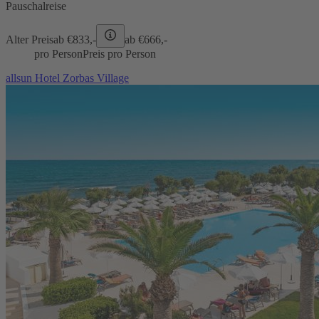
Pauschalreise
Alter Preis
ab €
833,-
ab €
666,-
pro Person
Preis pro Person
allsun Hotel Zorbas Village