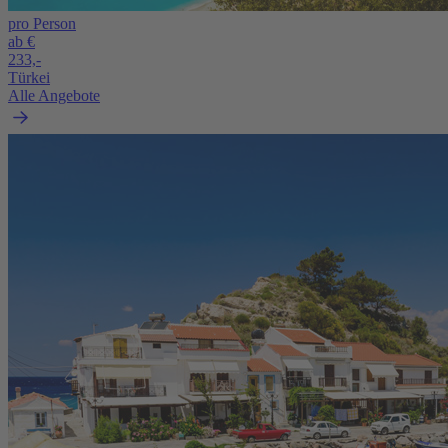
pro Person
ab €
233,-
Türkei
Alle Angebote