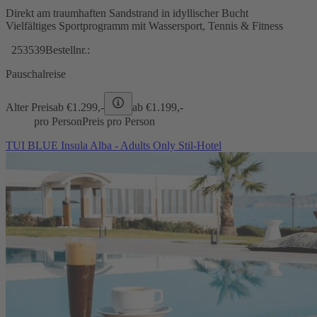
Direkt am traumhaften Sandstrand in idyllischer Bucht
Vielfältiges Sportprogramm mit Wassersport, Tennis & Fitness
253539
Bestellnr.:
Pauschalreise
Alter Preis
ab €
1.299,-
ab €
1.199,-
pro Person
Preis pro Person
TUI BLUE Insula Alba - Adults Only Stil-Hotel