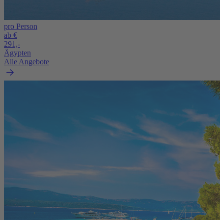
pro Person
ab €
291,-
Ägypten
Alle Angebote