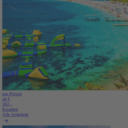
pro Person
ab €
302,-
Kroatien
Alle Angebote