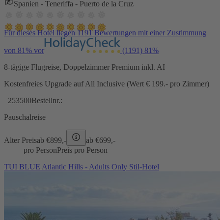
Spanien - Teneriffa - Puerto de la Cruz
Für dieses Hotel liegen 1191 Bewertungen mit einer Zustimmung
von 81% vor
(1191)
81%
8-tägige Flugreise, Doppelzimmer Premium inkl. AI
Kostenfreies Upgrade auf All Inclusive (Wert € 199.- pro Zimmer)
253500
Bestellnr.:
Pauschalreise
Alter Preis
ab €
899,-
ab €
699,-
pro Person
Preis pro Person
TUI BLUE Atlantic Hills - Adults Only Stil-Hotel