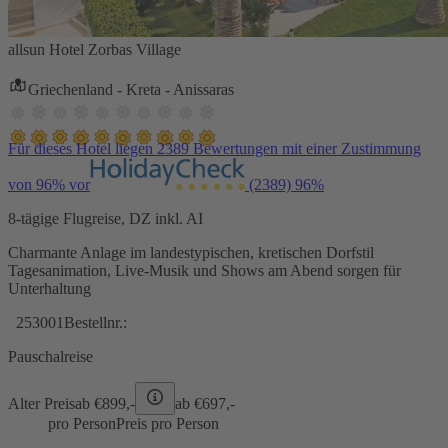
allsun Hotel Zorbas Village
Griechenland - Kreta - Anissaras
Für dieses Hotel liegen 2389 Bewertungen mit einer Zustimmung
von 96% vor
(2389)
96%
8-tägige Flugreise, DZ inkl. AI
Charmante Anlage im landestypischen, kretischen Dorfstil
Tagesanimation, Live-Musik und Shows am Abend sorgen für
Unterhaltung
253001
Bestellnr.:
Pauschalreise
Alter Preis
ab €
899,-
ab €
697,-
pro Person
Preis pro Person