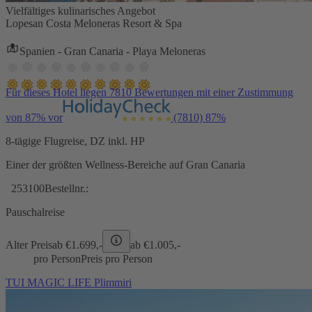
Vielfältiges kulinarisches Angebot
Lopesan Costa Meloneras Resort & Spa
Spanien - Gran Canaria - Playa Meloneras
Für dieses Hotel liegen 7810 Bewertungen mit einer Zustimmung
von 87% vor
(7810)
87%
8-tägige Flugreise, DZ inkl. HP
Einer der größten Wellness-Bereiche auf Gran Canaria
253100
Bestellnr.:
Pauschalreise
Alter Preis
ab €
1.699,-
ab €
1.005,-
pro Person
Preis pro Person
TUI MAGIC LIFE Plimmiri