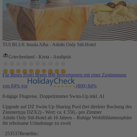
TUI BLUE Insula Alba - Adults Only Stil-Hotel
Griechenland - Kreta - Analipsis
Für dieses Hotel liegen 800 Bewertungen mit einer Zustimmung
von 84% vor
(800)
84%
8-tägige Flugreise, Doppelzimmer Swim-Up inkl. AI
Upgrade auf DZ Swim Up Sharing Pool (bei direkter Buchung des
Zimmertyps DZX2) - Wert: ca. € 550,- pro Zimmer
Adults Only Stil-Hotel ab 16 Jahren – Ruhige Wohlfühlatmosphäre
für erholsame Urlaubstage zu zweit
253537
Bestellnr.: