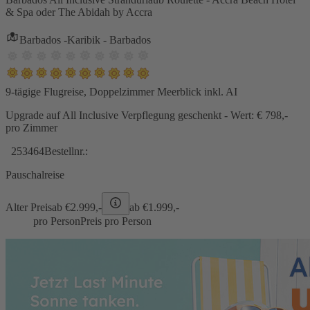
& Spa oder The Abidah by Accra
Barbados -Karibik - Barbados
9-tägige Flugreise, Doppelzimmer Meerblick inkl. AI
Upgrade auf All Inclusive Verpflegung geschenkt - Wert: € 798,-
pro Zimmer
253464
Bestellnr.:
Pauschalreise
Alter Preis
ab €
2.999,-
ab €
1.999,-
pro Person
Preis pro Person