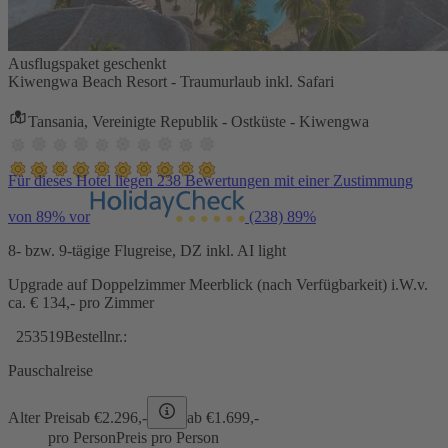
Ausflugspaket geschenkt
Kiwengwa Beach Resort - Traumurlaub inkl. Safari
Tansania, Vereinigte Republik - Ostküste - Kiwengwa
Für dieses Hotel liegen 238 Bewertungen mit einer Zustimmung
von 89% vor
(238)
89%
8- bzw. 9-tägige Flugreise, DZ inkl. AI light
Upgrade auf Doppelzimmer Meerblick (nach Verfügbarkeit) i.W.v.
ca. € 134,- pro Zimmer
253519
Bestellnr.:
Pauschalreise
Alter Preis
ab €
2.296,-
ab €
1.699,-
pro Person
Preis pro Person