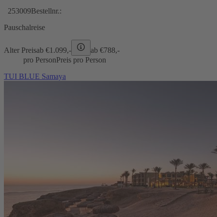
253009
Bestellnr.:
Pauschalreise
Alter Preis
ab €
1.099,-
ab €
788,-
pro Person
Preis pro Person
TUI BLUE Samaya