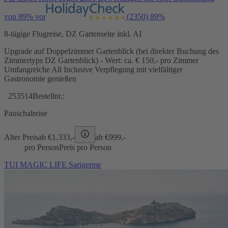
von 89% vor
(2350)
89%
8-tägige Flugreise, DZ Gartenseite inkl. AI
Upgrade auf Doppelzimmer Gartenblick (bei direkter Buchung des
Zimmertyps DZ Gartenblick) - Wert: ca. € 150,- pro Zimmer
Umfangreiche All Inclusive Verpflegung mit vielfältiger
Gastronomie genießen
253514
Bestellnr.:
Pauschalreise
Alter Preis
ab €
1.333,-
ab €
999,-
pro Person
Preis pro Person
TUI MAGIC LIFE Sarigerme