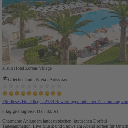
allsun Hotel Zorbas Village
Griechenland - Kreta - Anissaras
Für dieses Hotel liegen 2389 Bewertungen mit einer Zustimmung vo
8-tägige Flugreise, DZ inkl. AI
Charmante Anlage im landestypischen, kretischen Dorfstil
Tagesanimation, Live-Musik und Shows am Abend sorgen für Unterh