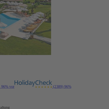
n 96% vor
(2389)
96%
altung