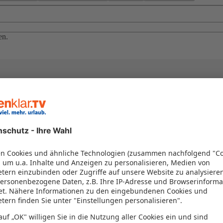
en.
el in einem Paket kombiniert werden – das spart Zeit und Geld. Nutzen 
en!