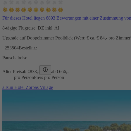
Für dieses Hotel liegen 6893 Bewertungen mit einer Zustimmung vo
8-tägige Flugreise, DZ inkl. AI
Upgrade auf Doppelzimmer Poolblick (Wert: € ca. € 84,- pro Zimmer) 
253504
Bestellnr.:
Pauschalreise
Alter Preis
ab €
833,-
ab €
666,-
pro Person
Preis pro Person
allsun Hotel Zorbas Village