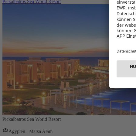
Pickalbatros Sea World Resort
Pickalbatros Sea World Resort
Ägypten - Marsa Alam