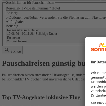
Suchkriterien für Pauschalreisen
Reiseziel/ TV-Bestellnummer/ Hotel
0 Optionen verfügbar. Verwenden Sie die Pfeiltasten zum Navigier
Abflughafen
Beliebig
Reisezeitraum & Dauer
10.08.26 - 10.11.26, Beliebige Dauer
Reisende
2 Erwachsene
Suchen
Pauschalreisen günstig buchen
Pauschalreisen bieten stressfreien Urlaubsgenuss, indem Flug und Hot
bei sonnenklar.TV buchen und unvergessliche Urlaubsmomente erleb
Top TV-Angebote inklusive Flug