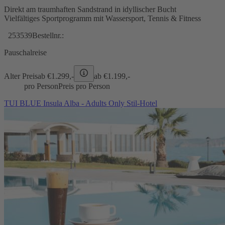
Direkt am traumhaften Sandstrand in idyllischer Bucht
Vielfältiges Sportprogramm mit Wassersport, Tennis & Fitness
253539
Bestellnr.:
Pauschalreise
Alter Preis
ab €
1.299,-
ab €
1.199,-
pro Person
Preis pro Person
TUI BLUE Insula Alba - Adults Only Stil-Hotel