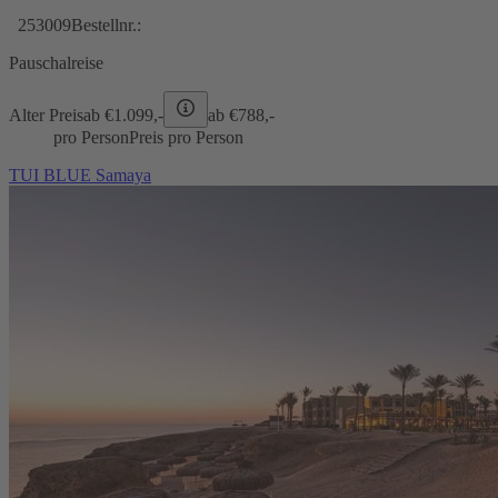
253009
Bestellnr.:
Pauschalreise
Alter Preis
ab €
1.099,-
ab €
788,-
pro Person
Preis pro Person
TUI BLUE Samaya