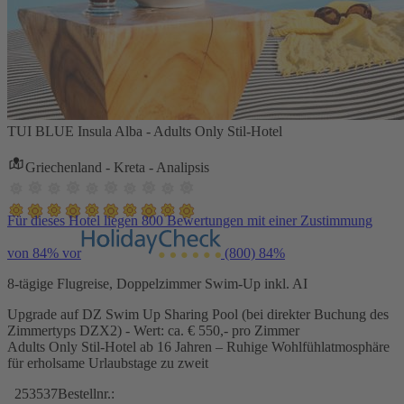
TUI BLUE Insula Alba - Adults Only Stil-Hotel
Griechenland - Kreta - Analipsis
Für dieses Hotel liegen 800 Bewertungen mit einer Zustimmung
von 84% vor
(800)
84%
8-tägige Flugreise, Doppelzimmer Swim-Up inkl. AI
Upgrade auf DZ Swim Up Sharing Pool (bei direkter Buchung des
Zimmertyps DZX2) - Wert: ca. € 550,- pro Zimmer
Adults Only Stil-Hotel ab 16 Jahren – Ruhige Wohlfühlatmosphäre
für erholsame Urlaubstage zu zweit
253537
Bestellnr.: