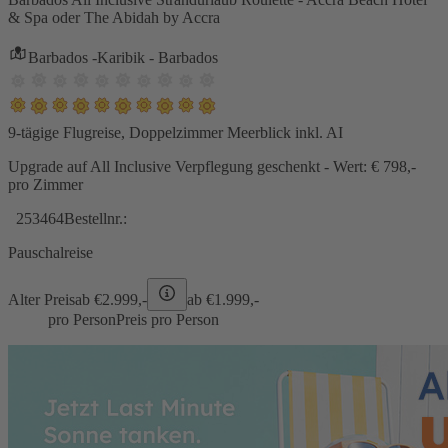
& Spa oder The Abidah by Accra
Barbados -Karibik - Barbados
9-tägige Flugreise, Doppelzimmer Meerblick inkl. AI
Upgrade auf All Inclusive Verpflegung geschenkt - Wert: € 798,-
pro Zimmer
253464
Bestellnr.:
Pauschalreise
Alter Preis
ab €
2.999,-
ab €
1.999,-
pro Person
Preis pro Person