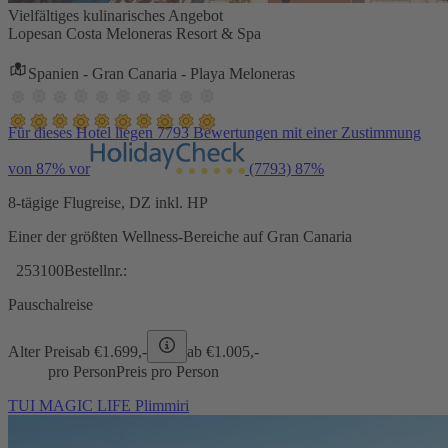
Vielfältiges kulinarisches Angebot
Lopesan Costa Meloneras Resort & Spa
Spanien - Gran Canaria - Playa Meloneras
Für dieses Hotel liegen 7793 Bewertungen mit einer Zustimmung
von 87% vor
(7793)
87%
8-tägige Flugreise, DZ inkl. HP
Einer der größten Wellness-Bereiche auf Gran Canaria
253100
Bestellnr.:
Pauschalreise
Alter Preis
ab €
1.699,-
ab €
1.005,-
pro Person
Preis pro Person
TUI MAGIC LIFE Plimmiri