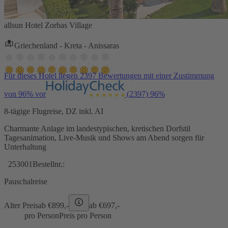
allsun Hotel Zorbas Village
Griechenland - Kreta - Anissaras
Für dieses Hotel liegen 2397 Bewertungen mit einer Zustimmung
von 96% vor
(2397)
96%
8-tägige Flugreise, DZ inkl. AI
Charmante Anlage im landestypischen, kretischen Dorfstil
Tagesanimation, Live-Musik und Shows am Abend sorgen für
Unterhaltung
253001
Bestellnr.:
Pauschalreise
Alter Preis
ab €
899,-
ab €
697,-
pro Person
Preis pro Person