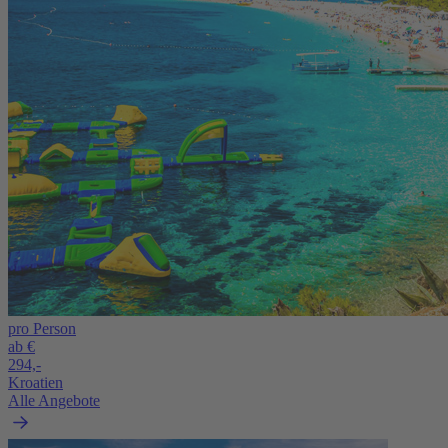
pro Person
ab €
294,-
Kroatien
Alle Angebote