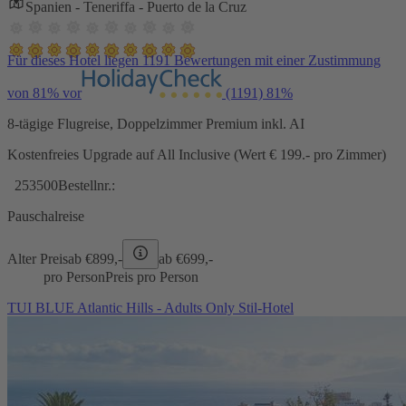
Spanien - Teneriffa - Puerto de la Cruz
Für dieses Hotel liegen 1191 Bewertungen mit einer Zustimmung
von 81% vor
(1191)
81%
8-tägige Flugreise, Doppelzimmer Premium inkl. AI
Kostenfreies Upgrade auf All Inclusive (Wert € 199.- pro Zimmer)
253500
Bestellnr.:
Pauschalreise
Alter Preis
ab €
899,-
ab €
699,-
pro Person
Preis pro Person
TUI BLUE Atlantic Hills - Adults Only Stil-Hotel