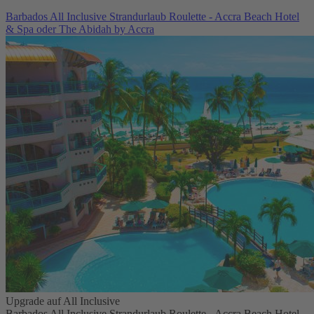
Barbados All Inclusive Strandurlaub Roulette - Accra Beach Hotel
& Spa oder The Abidah by Accra
Upgrade auf All Inclusive
Barbados All Inclusive Strandurlaub Roulette - Accra Beach Hotel