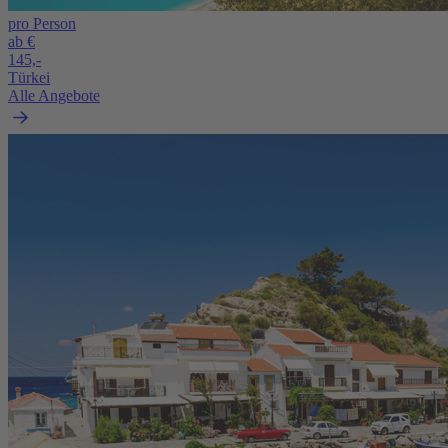
pro Person
ab €
145,-
Türkei
Alle Angebote