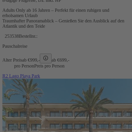
8-tägige Flugreise, DZ inkl. HP
Adults Only ab 16 Jahren – Perfekt für einen ruhigen und
erholsamen Urlaub
Traumhafter Panoramablick – Genießen Sie den Ausblick auf den
Atlantik und den Teide
253538
Bestellnr.:
Pauschalreise
Alter Preis
ab €
999,-
ab €
699,-
pro Person
Preis pro Person
R2 Lago Playa Park