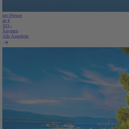
pro Person
ab €
303,-
Ägypten
Alle Angebote