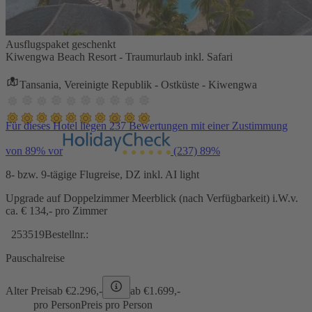
Ausflugspaket geschenkt
Kiwengwa Beach Resort - Traumurlaub inkl. Safari
Tansania, Vereinigte Republik - Ostküste - Kiwengwa
Für dieses Hotel liegen 237 Bewertungen mit einer Zustimmung
von 89% vor
(237)
89%
8- bzw. 9-tägige Flugreise, DZ inkl. AI light
Upgrade auf Doppelzimmer Meerblick (nach Verfügbarkeit) i.W.v.
ca. € 134,- pro Zimmer
253519
Bestellnr.:
Pauschalreise
Alter Preis
ab €
2.296,-
ab €
1.699,-
pro Person
Preis pro Person