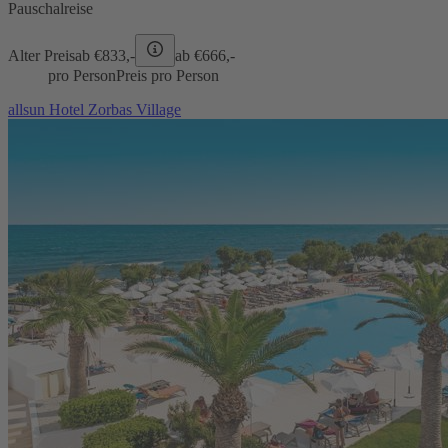
Pauschalreise
Alter Preis
ab €
833,-
ab €
666,-
pro Person
Preis pro Person
allsun Hotel Zorbas Village