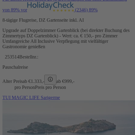
von 89% vor
(2346)
89%
8-tägige Flugreise, DZ Gartenseite inkl. AI
Upgrade auf Doppelzimmer Gartenblick (bei direkter Buchung des
Zimmertyps DZ Gartenblick) - Wert: ca. € 150,- pro Zimmer
Umfangreiche All Inclusive Verpflegung mit vielfältiger
Gastronomie genießen
253514
Bestellnr.:
Pauschalreise
Alter Preis
ab €
1.333,-
ab €
999,-
pro Person
Preis pro Person
TUI MAGIC LIFE Sarigerme