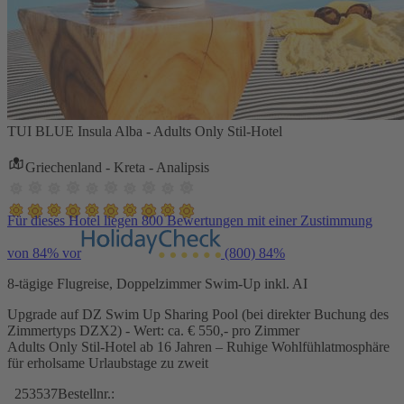
TUI BLUE Insula Alba - Adults Only Stil-Hotel
Griechenland - Kreta - Analipsis
Für dieses Hotel liegen 800 Bewertungen mit einer Zustimmung
von 84% vor
(800)
84%
8-tägige Flugreise, Doppelzimmer Swim-Up inkl. AI
Upgrade auf DZ Swim Up Sharing Pool (bei direkter Buchung des
Zimmertyps DZX2) - Wert: ca. € 550,- pro Zimmer
Adults Only Stil-Hotel ab 16 Jahren – Ruhige Wohlfühlatmosphäre
für erholsame Urlaubstage zu zweit
253537
Bestellnr.: