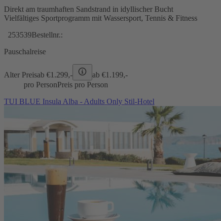
Direkt am traumhaften Sandstrand in idyllischer Bucht
Vielfältiges Sportprogramm mit Wassersport, Tennis & Fitness
253539
Bestellnr.:
Pauschalreise
Alter Preis
ab €
1.299,-
ab €
1.199,-
pro Person
Preis pro Person
TUI BLUE Insula Alba - Adults Only Stil-Hotel