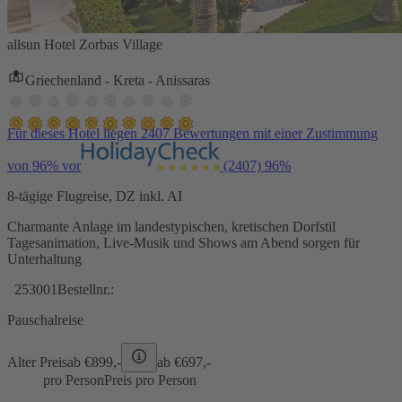
allsun Hotel Zorbas Village
Griechenland - Kreta - Anissaras
Für dieses Hotel liegen 2407 Bewertungen mit einer Zustimmung
von 96% vor
(2407)
96%
8-tägige Flugreise, DZ inkl. AI
Charmante Anlage im landestypischen, kretischen Dorfstil
Tagesanimation, Live-Musik und Shows am Abend sorgen für
Unterhaltung
253001
Bestellnr.:
Pauschalreise
Alter Preis
ab €
899,-
ab €
697,-
pro Person
Preis pro Person