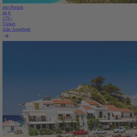
pro Person
ab €
179,-
Türkei
Alle Angebote