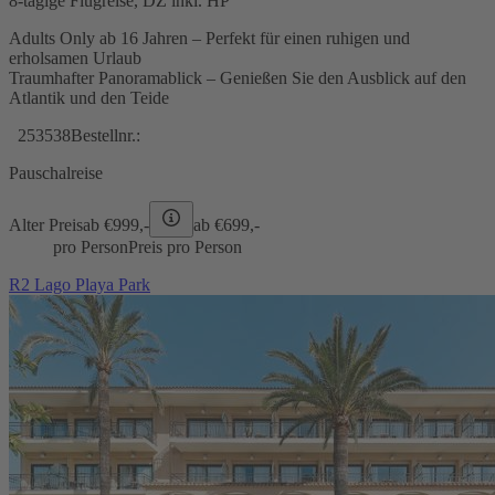
8-tägige Flugreise, DZ inkl. HP
Adults Only ab 16 Jahren – Perfekt für einen ruhigen und
erholsamen Urlaub
Traumhafter Panoramablick – Genießen Sie den Ausblick auf den
Atlantik und den Teide
253538
Bestellnr.:
Pauschalreise
Alter Preis
ab €
999,-
ab €
699,-
pro Person
Preis pro Person
R2 Lago Playa Park