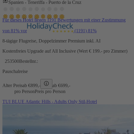
Spanien - Teneriffa - Puerto de la Cruz
Für dieses Hotel liegen 1191 Bewertungen mit einer Zustimmung
von 81% vor
(1191)
81%
8-tägige Flugreise, Doppelzimmer Premium inkl. AI
Kostenfreies Upgrade auf All Inclusive (Wert € 199.- pro Zimmer)
253500
Bestellnr.:
Pauschalreise
Alter Preis
ab €
899,-
ab €
699,-
pro Person
Preis pro Person
TUI BLUE Atlantic Hills - Adults Only Stil-Hotel