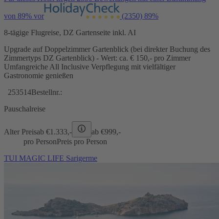
von 89% vor
(2350)
89%
8-tägige Flugreise, DZ Gartenseite inkl. AI
Upgrade auf Doppelzimmer Gartenblick (bei direkter Buchung des
Zimmertyps DZ Gartenblick) - Wert: ca. € 150,- pro Zimmer
Umfangreiche All Inclusive Verpflegung mit vielfältiger
Gastronomie genießen
253514
Bestellnr.:
Pauschalreise
Alter Preis
ab €
1.333,-
ab €
999,-
pro Person
Preis pro Person
TUI MAGIC LIFE Sarigerme