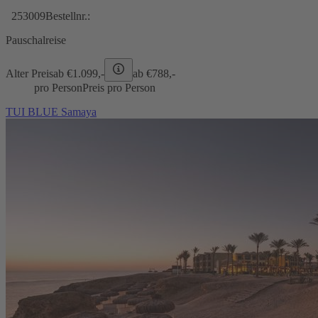
253009
Bestellnr.:
Pauschalreise
Alter Preis
ab €
1.099,-
ab €
788,-
pro Person
Preis pro Person
TUI BLUE Samaya