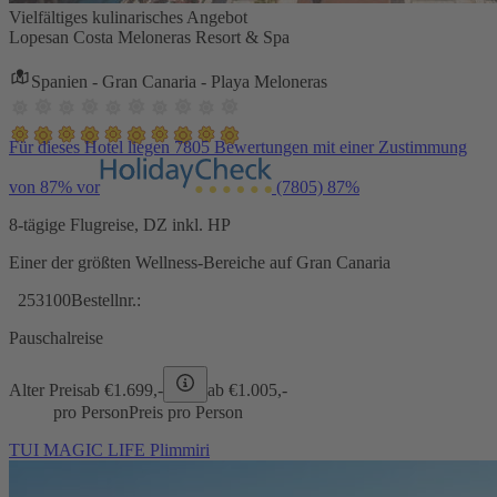
Vielfältiges kulinarisches Angebot
Lopesan Costa Meloneras Resort & Spa
Spanien - Gran Canaria - Playa Meloneras
Für dieses Hotel liegen 7805 Bewertungen mit einer Zustimmung
von 87% vor
(7805)
87%
8-tägige Flugreise, DZ inkl. HP
Einer der größten Wellness-Bereiche auf Gran Canaria
253100
Bestellnr.:
Pauschalreise
Alter Preis
ab €
1.699,-
ab €
1.005,-
pro Person
Preis pro Person
TUI MAGIC LIFE Plimmiri