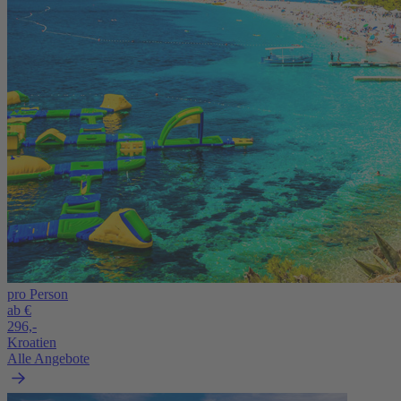
pro Person
ab €
296,-
Kroatien
Alle Angebote