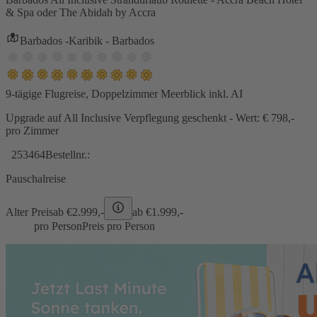
& Spa oder The Abidah by Accra
Barbados -Karibik - Barbados
9-tägige Flugreise, Doppelzimmer Meerblick inkl. AI
Upgrade auf All Inclusive Verpflegung geschenkt - Wert: € 798,-
pro Zimmer
253464
Bestellnr.:
Pauschalreise
Alter Preis
ab €
2.999,-
ab €
1.999,-
pro Person
Preis pro Person