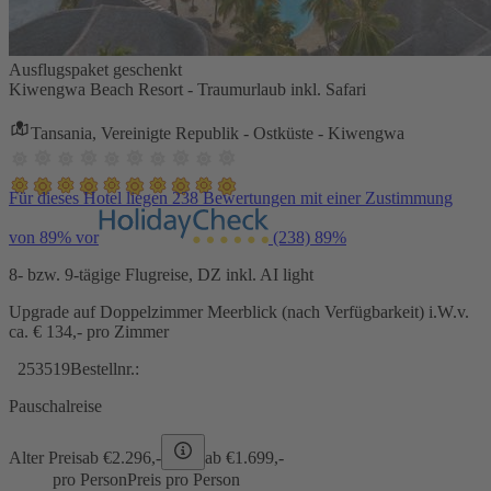
Ausflugspaket geschenkt
Kiwengwa Beach Resort - Traumurlaub inkl. Safari
Tansania, Vereinigte Republik - Ostküste - Kiwengwa
Für dieses Hotel liegen 238 Bewertungen mit einer Zustimmung
von 89% vor
(238)
89%
8- bzw. 9-tägige Flugreise, DZ inkl. AI light
Upgrade auf Doppelzimmer Meerblick (nach Verfügbarkeit) i.W.v.
ca. € 134,- pro Zimmer
253519
Bestellnr.:
Pauschalreise
Alter Preis
ab €
2.296,-
ab €
1.699,-
pro Person
Preis pro Person