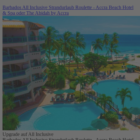
Barbados All Inclusive Strandurlaub Roulette - Accra Beach Hotel
& Spa oder The Abidah by Accra
Upgrade auf All Inclusive
Barbados All Inclusive Strandurlaub Roulette - Accra Beach Hotel