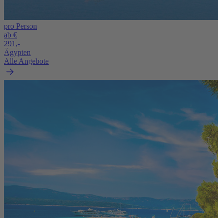
pro Person
ab €
291,-
Ägypten
Alle Angebote