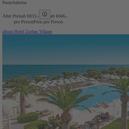
Pauschalreise
Alter Preis
ab €
833,-
ab €
666,-
pro Person
Preis pro Person
allsun Hotel Zorbas Village