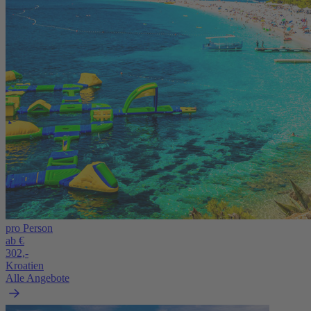
pro Person
ab €
302,-
Kroatien
Alle Angebote