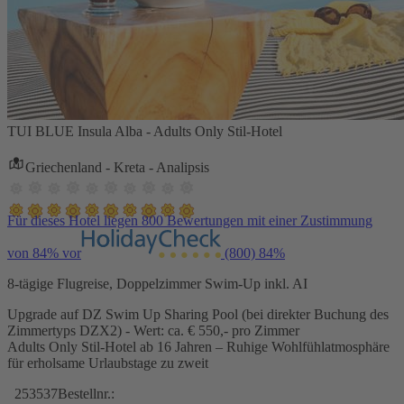
TUI BLUE Insula Alba - Adults Only Stil-Hotel
Griechenland - Kreta - Analipsis
Für dieses Hotel liegen 800 Bewertungen mit einer Zustimmung
von 84% vor
(800)
84%
8-tägige Flugreise, Doppelzimmer Swim-Up inkl. AI
Upgrade auf DZ Swim Up Sharing Pool (bei direkter Buchung des
Zimmertyps DZX2) - Wert: ca. € 550,- pro Zimmer
Adults Only Stil-Hotel ab 16 Jahren – Ruhige Wohlfühlatmosphäre
für erholsame Urlaubstage zu zweit
253537
Bestellnr.: