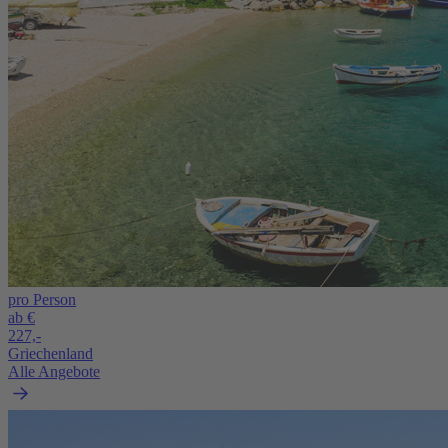
pro Person
ab €
227,-
Griechenland
Alle Angebote