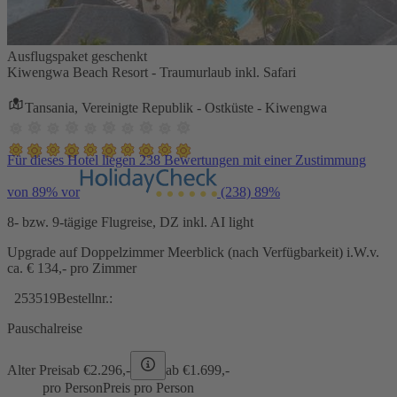
Ausflugspaket geschenkt
Kiwengwa Beach Resort - Traumurlaub inkl. Safari
Tansania, Vereinigte Republik - Ostküste - Kiwengwa
Für dieses Hotel liegen 238 Bewertungen mit einer Zustimmung
von 89% vor
(238)
89%
8- bzw. 9-tägige Flugreise, DZ inkl. AI light
Upgrade auf Doppelzimmer Meerblick (nach Verfügbarkeit) i.W.v.
ca. € 134,- pro Zimmer
253519
Bestellnr.:
Pauschalreise
Alter Preis
ab €
2.296,-
ab €
1.699,-
pro Person
Preis pro Person