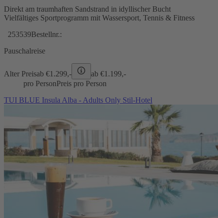
Direkt am traumhaften Sandstrand in idyllischer Bucht
Vielfältiges Sportprogramm mit Wassersport, Tennis & Fitness
253539
Bestellnr.:
Pauschalreise
Alter Preis
ab €
1.299,-
ab €
1.199,-
pro Person
Preis pro Person
TUI BLUE Insula Alba - Adults Only Stil-Hotel