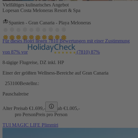
Vielfältiges kulinarisches Angebot
Lopesan Costa Meloneras Resort & Spa
Spanien - Gran Canaria - Playa Meloneras
Für dieses Hotel liegen 7810 Bewertungen mit einer Zustimmung
von 87% vor
(7810)
87%
8-tägige Flugreise, DZ inkl. HP
Einer der größten Wellness-Bereiche auf Gran Canaria
253100
Bestellnr.:
Pauschalreise
Alter Preis
ab €
1.699,-
ab €
1.005,-
pro Person
Preis pro Person
TUI MAGIC LIFE Plimmiri