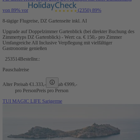
von 89% vor
(2350)
89%
8-tägige Flugreise, DZ Gartenseite inkl. AI
Upgrade auf Doppelzimmer Gartenblick (bei direkter Buchung des
Zimmertyps DZ Gartenblick) - Wert: ca. € 150,- pro Zimmer
Umfangreiche All Inclusive Verpflegung mit vielfältiger
Gastronomie genießen
253514
Bestellnr.:
Pauschalreise
Alter Preis
ab €
1.333,-
ab €
999,-
pro Person
Preis pro Person
TUI MAGIC LIFE Sarigerme