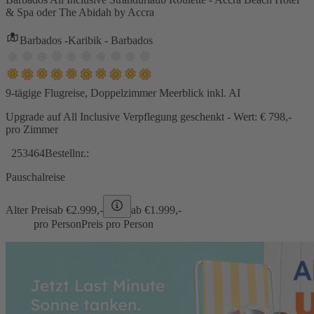
& Spa oder The Abidah by Accra
Barbados -Karibik - Barbados
9-tägige Flugreise, Doppelzimmer Meerblick inkl. AI
Upgrade auf All Inclusive Verpflegung geschenkt - Wert: € 798,-
pro Zimmer
253464
Bestellnr.:
Pauschalreise
Alter Preis
ab €
2.999,-
ab €
1.999,-
pro Person
Preis pro Person