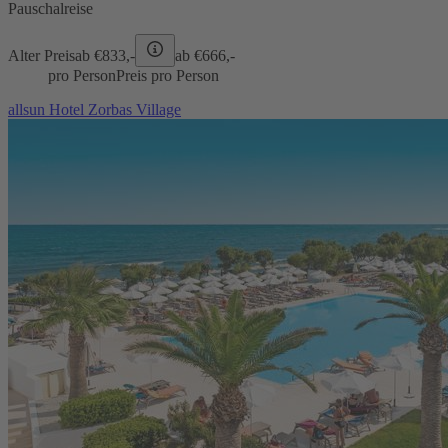
Pauschalreise
Alter Preis
ab €
833,-
ab €
666,-
pro Person
Preis pro Person
allsun Hotel Zorbas Village