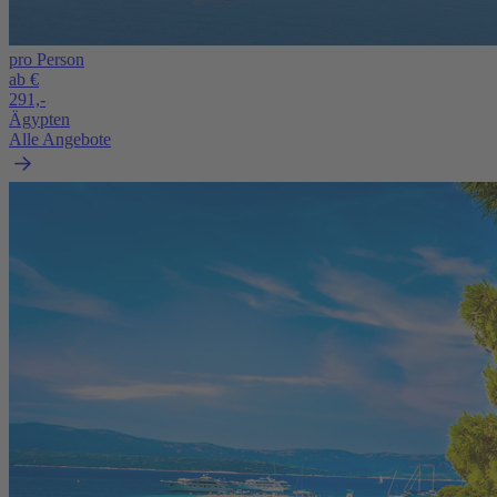
pro Person
ab €
291,-
Ägypten
Alle Angebote