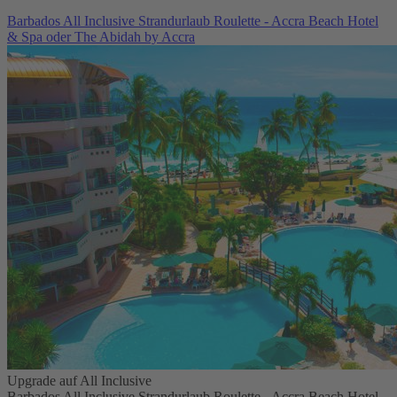
Barbados All Inclusive Strandurlaub Roulette - Accra Beach Hotel
& Spa oder The Abidah by Accra
Upgrade auf All Inclusive
Barbados All Inclusive Strandurlaub Roulette - Accra Beach Hotel