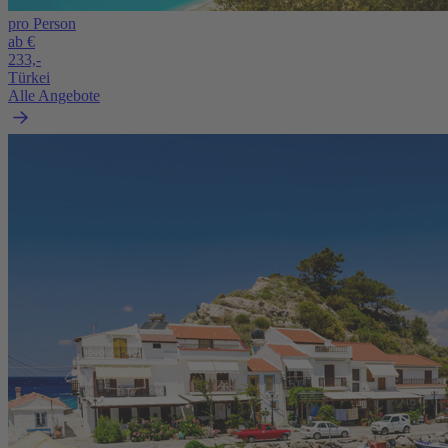
pro Person
ab €
233,-
Türkei
Alle Angebote