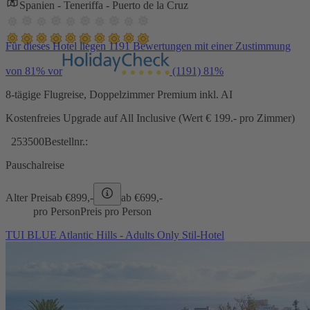
Spanien - Teneriffa - Puerto de la Cruz
Für dieses Hotel liegen 1191 Bewertungen mit einer Zustimmung
von 81% vor
(1191)
81%
8-tägige Flugreise, Doppelzimmer Premium inkl. AI
Kostenfreies Upgrade auf All Inclusive (Wert € 199.- pro Zimmer)
253500
Bestellnr.:
Pauschalreise
Alter Preis
ab €
899,-
ab €
699,-
pro Person
Preis pro Person
TUI BLUE Atlantic Hills - Adults Only Stil-Hotel