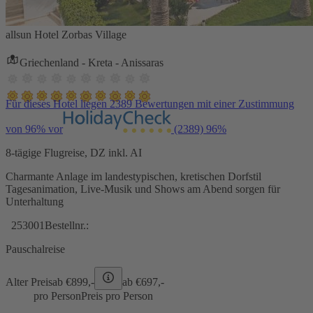
allsun Hotel Zorbas Village
Griechenland - Kreta - Anissaras
Für dieses Hotel liegen 2389 Bewertungen mit einer Zustimmung
von 96% vor
(2389)
96%
8-tägige Flugreise, DZ inkl. AI
Charmante Anlage im landestypischen, kretischen Dorfstil
Tagesanimation, Live-Musik und Shows am Abend sorgen für
Unterhaltung
253001
Bestellnr.:
Pauschalreise
Alter Preis
ab €
899,-
ab €
697,-
pro Person
Preis pro Person