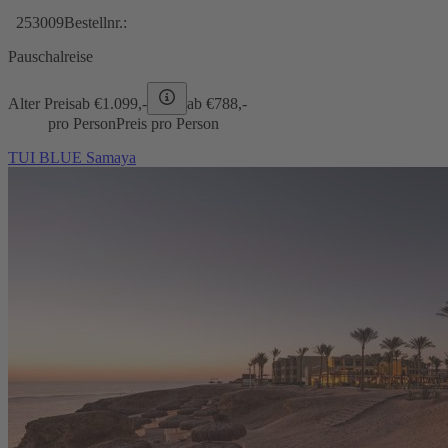
253009
Bestellnr.:
Pauschalreise
Alter Preis
ab €
1.099,-
ab €
788,-
pro Person
Preis pro Person
TUI BLUE Samaya