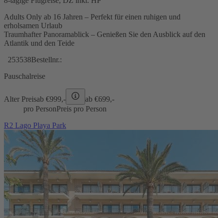
8-tägige Flugreise, DZ inkl. HP
Adults Only ab 16 Jahren – Perfekt für einen ruhigen und
erholsamen Urlaub
Traumhafter Panoramablick – Genießen Sie den Ausblick auf den
Atlantik und den Teide
253538
Bestellnr.:
Pauschalreise
Alter Preis
ab €
999,-
ab €
699,-
pro Person
Preis pro Person
R2 Lago Playa Park