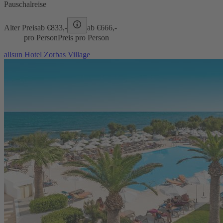
Pauschalreise
Alter Preis
ab €
833,-
ab €
666,-
pro Person
Preis pro Person
allsun Hotel Zorbas Village