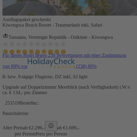
Ausflugspaket geschenkt
Kiwengwa Beach Resort - Traumurlaub inkl. Safari
Tansania, Vereinigte Republik - Ostküste - Kiwengwa
Für dieses Hotel liegen 238 Bewertungen mit einer Zustimmung
von 89% vor
(238)
89%
8- bzw. 9-tägige Flugreise, DZ inkl. AI light
Upgrade auf Doppelzimmer Meerblick (nach Verfügbarkeit) i.W.v.
ca. € 134,- pro Zimmer
253519
Bestellnr.:
Pauschalreise
Alter Preis
ab €
2.296,-
ab €
1.699,-
pro Person
Preis pro Person