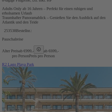
8-tägige Flugreise, DZ inkl. HP
Adults Only ab 16 Jahren – Perfekt für einen ruhigen und
erholsamen Urlaub
Traumhafter Panoramablick – Genießen Sie den Ausblick auf den
Atlantik und den Teide
253538
Bestellnr.:
Pauschalreise
Alter Preis
ab €
999,-
ab €
699,-
pro Person
Preis pro Person
R2 Lago Playa Park