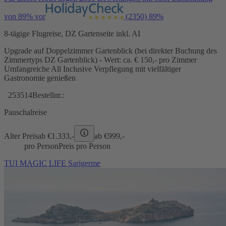
von 89% vor
(2350)
89%
8-tägige Flugreise, DZ Gartenseite inkl. AI
Upgrade auf Doppelzimmer Gartenblick (bei direkter Buchung des
Zimmertyps DZ Gartenblick) - Wert: ca. € 150,- pro Zimmer
Umfangreiche All Inclusive Verpflegung mit vielfältiger
Gastronomie genießen
253514
Bestellnr.:
Pauschalreise
Alter Preis
ab €
1.333,-
ab €
999,-
pro Person
Preis pro Person
TUI MAGIC LIFE Sarigerme