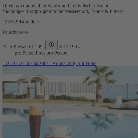
Direkt am traumhaften Sandstrand in idyllischer Bucht
Vielfältiges Sportprogramm mit Wassersport, Tennis & Fitness
253539
Bestellnr.:
Pauschalreise
Alter Preis
ab €
1.299,-
ab €
1.199,-
pro Person
Preis pro Person
TUI BLUE Insula Alba - Adults Only Stil-Hotel