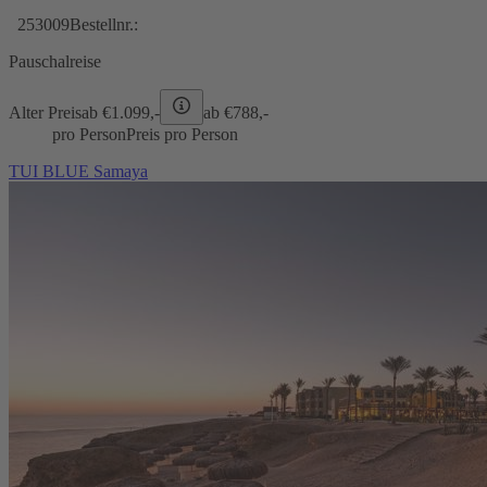
253009
Bestellnr.:
Pauschalreise
Alter Preis
ab €
1.099,-
ab €
788,-
pro Person
Preis pro Person
TUI BLUE Samaya