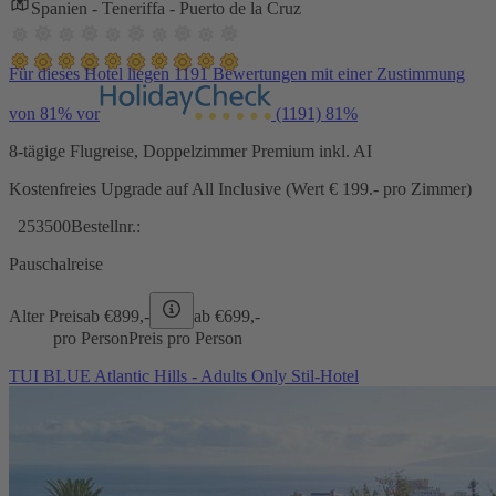
Spanien - Teneriffa - Puerto de la Cruz
Für dieses Hotel liegen 1191 Bewertungen mit einer Zustimmung
von 81% vor
(1191)
81%
8-tägige Flugreise, Doppelzimmer Premium inkl. AI
Kostenfreies Upgrade auf All Inclusive (Wert € 199.- pro Zimmer)
253500
Bestellnr.:
Pauschalreise
Alter Preis
ab €
899,-
ab €
699,-
pro Person
Preis pro Person
TUI BLUE Atlantic Hills - Adults Only Stil-Hotel