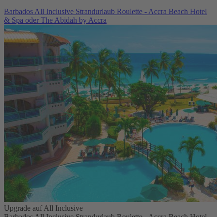
Barbados All Inclusive Strandurlaub Roulette - Accra Beach Hotel
& Spa oder The Abidah by Accra
Upgrade auf All Inclusive
Barbados All Inclusive Strandurlaub Roulette - Accra Beach Hotel