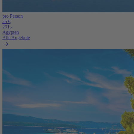
pro Person
ab €
291,-
Ägypten
Alle Angebote