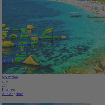
pro Person
ab €
275,-
Kroatien
Alle Angebote