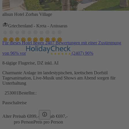
allsun Hotel Zorbas Village
Griechenland - Kreta - Anissaras
Für dieses Hotel liegen 2407 Bewertungen mit einer Zustimmung
von 96% vor
(2407)
96%
8-tägige Flugreise, DZ inkl. AI
Charmante Anlage im landestypischen, kretischen Dorfstil
Tagesanimation, Live-Musik und Shows am Abend sorgen für
Unterhaltung
253001
Bestellnr.:
Pauschalreise
Alter Preis
ab €
899,-
ab €
697,-
pro Person
Preis pro Person