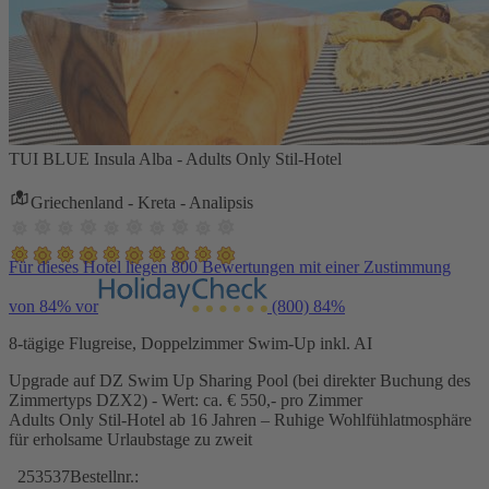
TUI BLUE Insula Alba - Adults Only Stil-Hotel
Griechenland - Kreta - Analipsis
Für dieses Hotel liegen 800 Bewertungen mit einer Zustimmung
von 84% vor
(800)
84%
8-tägige Flugreise, Doppelzimmer Swim-Up inkl. AI
Upgrade auf DZ Swim Up Sharing Pool (bei direkter Buchung des
Zimmertyps DZX2) - Wert: ca. € 550,- pro Zimmer
Adults Only Stil-Hotel ab 16 Jahren – Ruhige Wohlfühlatmosphäre
für erholsame Urlaubstage zu zweit
253537
Bestellnr.: