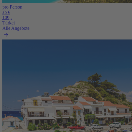
pro Person
ab €
109,-
Türkei
Alle Angebote