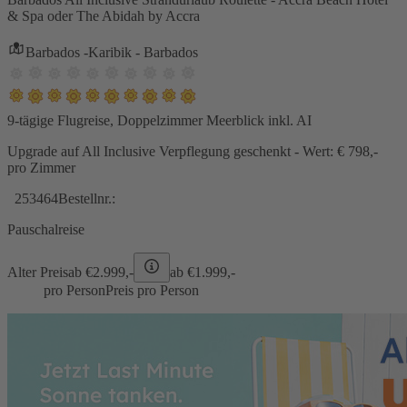
& Spa oder The Abidah by Accra
Barbados -Karibik - Barbados
9-tägige Flugreise, Doppelzimmer Meerblick inkl. AI
Upgrade auf All Inclusive Verpflegung geschenkt - Wert: € 798,-
pro Zimmer
253464
Bestellnr.:
Pauschalreise
Alter Preis
ab €
2.999,-
ab €
1.999,-
pro Person
Preis pro Person