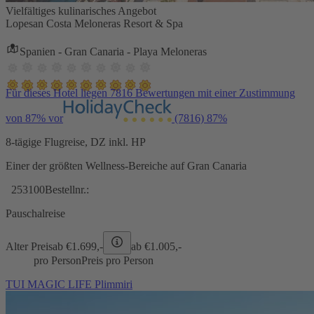
Vielfältiges kulinarisches Angebot
Lopesan Costa Meloneras Resort & Spa
Spanien - Gran Canaria - Playa Meloneras
Für dieses Hotel liegen 7816 Bewertungen mit einer Zustimmung
von 87% vor
(7816)
87%
8-tägige Flugreise, DZ inkl. HP
Einer der größten Wellness-Bereiche auf Gran Canaria
253100
Bestellnr.:
Pauschalreise
Alter Preis
ab €
1.699,-
ab €
1.005,-
pro Person
Preis pro Person
TUI MAGIC LIFE Plimmiri