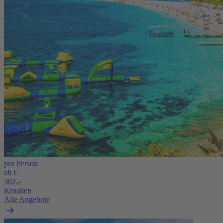
pro Person
ab €
302,-
Kroatien
Alle Angebote