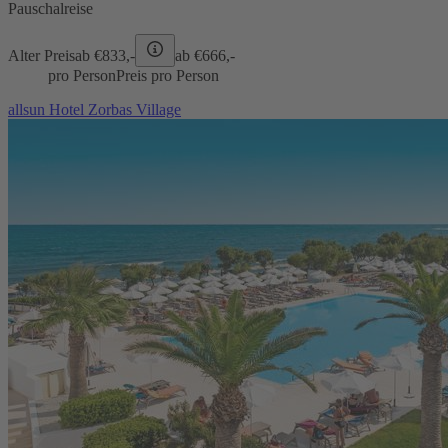
Pauschalreise
Alter Preis
ab €
833,-
ab €
666,-
pro Person
Preis pro Person
allsun Hotel Zorbas Village