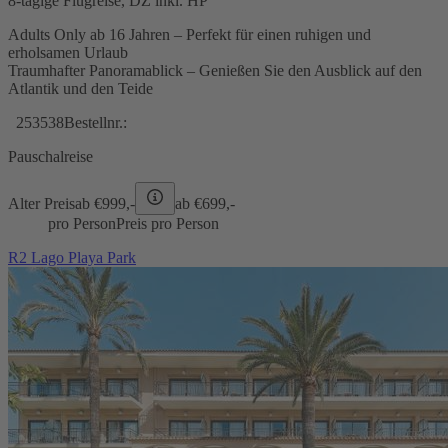
8-tägige Flugreise, DZ inkl. HP
Adults Only ab 16 Jahren – Perfekt für einen ruhigen und
erholsamen Urlaub
Traumhafter Panoramablick – Genießen Sie den Ausblick auf den
Atlantik und den Teide
253538
Bestellnr.:
Pauschalreise
Alter Preis
ab €
999,-
ab €
699,-
pro Person
Preis pro Person
R2 Lago Playa Park