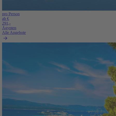
pro Person
ab €
291,-
Ägypten
Alle Angebote