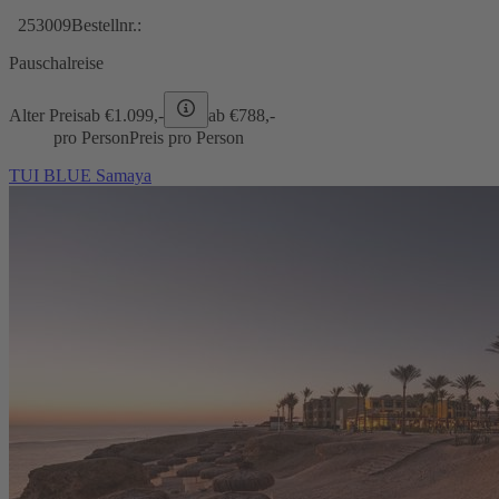
253009
Bestellnr.:
Pauschalreise
Alter Preis
ab €
1.099,-
ab €
788,-
pro Person
Preis pro Person
TUI BLUE Samaya