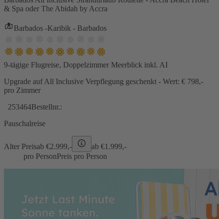
& Spa oder The Abidah by Accra
Barbados -Karibik - Barbados
9-tägige Flugreise, Doppelzimmer Meerblick inkl. AI
Upgrade auf All Inclusive Verpflegung geschenkt - Wert: € 798,-
pro Zimmer
253464
Bestellnr.:
Pauschalreise
Alter Preis
ab €
2.999,-
ab €
1.999,-
pro Person
Preis pro Person