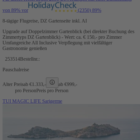
von 89% vor
(2350)
89%
8-tägige Flugreise, DZ Gartenseite inkl. AI
Upgrade auf Doppelzimmer Gartenblick (bei direkter Buchung des
Zimmertyps DZ Gartenblick) - Wert: ca. € 150,- pro Zimmer
Umfangreiche All Inclusive Verpflegung mit vielfältiger
Gastronomie genießen
253514
Bestellnr.:
Pauschalreise
Alter Preis
ab €
1.333,-
ab €
999,-
pro Person
Preis pro Person
TUI MAGIC LIFE Sarigerme