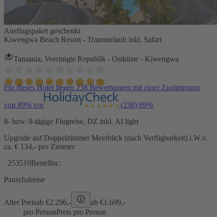
Ausflugspaket geschenkt
Kiwengwa Beach Resort - Traumurlaub inkl. Safari
Tansania, Vereinigte Republik - Ostküste - Kiwengwa
Für dieses Hotel liegen 238 Bewertungen mit einer Zustimmung
von 89% vor
(238)
89%
8- bzw. 9-tägige Flugreise, DZ inkl. AI light
Upgrade auf Doppelzimmer Meerblick (nach Verfügbarkeit) i.W.v.
ca. € 134,- pro Zimmer
253519
Bestellnr.:
Pauschalreise
Alter Preis
ab €
2.296,-
ab €
1.699,-
pro Person
Preis pro Person