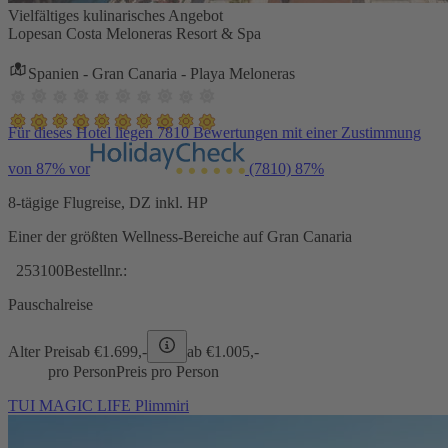
Vielfältiges kulinarisches Angebot
Lopesan Costa Meloneras Resort & Spa
Spanien - Gran Canaria - Playa Meloneras
Für dieses Hotel liegen 7810 Bewertungen mit einer Zustimmung
von 87% vor
(7810)
87%
8-tägige Flugreise, DZ inkl. HP
Einer der größten Wellness-Bereiche auf Gran Canaria
253100
Bestellnr.:
Pauschalreise
Alter Preis
ab €
1.699,-
ab €
1.005,-
pro Person
Preis pro Person
TUI MAGIC LIFE Plimmiri