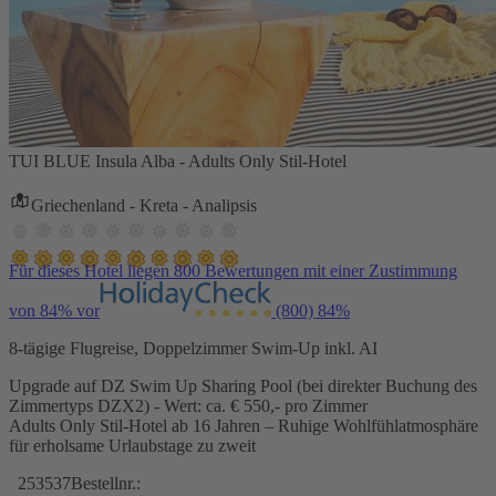
TUI BLUE Insula Alba - Adults Only Stil-Hotel
Griechenland - Kreta - Analipsis
Für dieses Hotel liegen 800 Bewertungen mit einer Zustimmung
von 84% vor
(800)
84%
8-tägige Flugreise, Doppelzimmer Swim-Up inkl. AI
Upgrade auf DZ Swim Up Sharing Pool (bei direkter Buchung des
Zimmertyps DZX2) - Wert: ca. € 550,- pro Zimmer
Adults Only Stil-Hotel ab 16 Jahren – Ruhige Wohlfühlatmosphäre
für erholsame Urlaubstage zu zweit
253537
Bestellnr.: