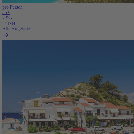
pro Person
ab €
233,-
Türkei
Alle Angebote