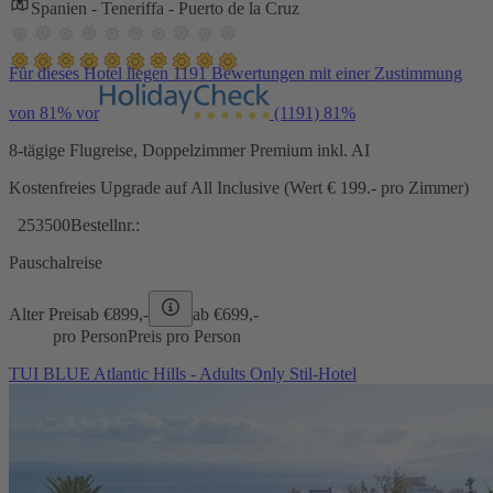
Spanien - Teneriffa - Puerto de la Cruz
Für dieses Hotel liegen 1191 Bewertungen mit einer Zustimmung
von 81% vor
(1191)
81%
8-tägige Flugreise, Doppelzimmer Premium inkl. AI
Kostenfreies Upgrade auf All Inclusive (Wert € 199.- pro Zimmer)
253500
Bestellnr.:
Pauschalreise
Alter Preis
ab €
899,-
ab €
699,-
pro Person
Preis pro Person
TUI BLUE Atlantic Hills - Adults Only Stil-Hotel