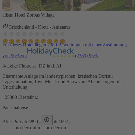
allsun Hotel Zorbas Village
Griechenland - Kreta - Anissaras
Für dieses Hotel liegen 2389 Bewertungen mit einer Zustimmung
von 96% vor
(2389)
96%
8-tägige Flugreise, DZ inkl. AI
Charmante Anlage im landestypischen, kretischen Dorfstil
Tagesanimation, Live-Musik und Shows am Abend sorgen für
Unterhaltung
253001
Bestellnr.:
Pauschalreise
Alter Preis
ab €
899,-
ab €
697,-
pro Person
Preis pro Person