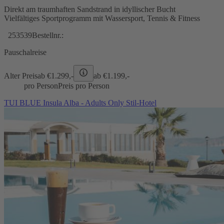
Direkt am traumhaften Sandstrand in idyllischer Bucht
Vielfältiges Sportprogramm mit Wassersport, Tennis & Fitness
253539
Bestellnr.:
Pauschalreise
Alter Preis
ab €
1.299,-
ab €
1.199,-
pro Person
Preis pro Person
TUI BLUE Insula Alba - Adults Only Stil-Hotel