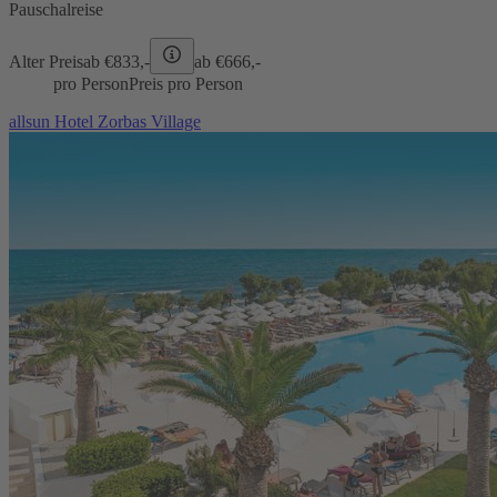
Pauschalreise
Alter Preis
ab €
833,-
ab €
666,-
pro Person
Preis pro Person
allsun Hotel Zorbas Village