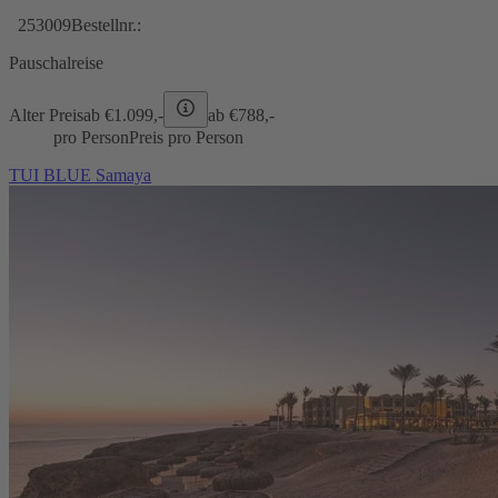
253009
Bestellnr.:
Pauschalreise
Alter Preis
ab €
1.099,-
ab €
788,-
pro Person
Preis pro Person
TUI BLUE Samaya