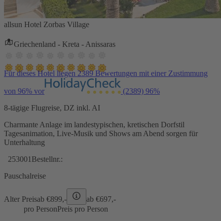
allsun Hotel Zorbas Village
Griechenland - Kreta - Anissaras
Für dieses Hotel liegen 2389 Bewertungen mit einer Zustimmung
von 96% vor
(2389)
96%
8-tägige Flugreise, DZ inkl. AI
Charmante Anlage im landestypischen, kretischen Dorfstil
Tagesanimation, Live-Musik und Shows am Abend sorgen für
Unterhaltung
253001
Bestellnr.:
Pauschalreise
Alter Preis
ab €
899,-
ab €
697,-
pro Person
Preis pro Person