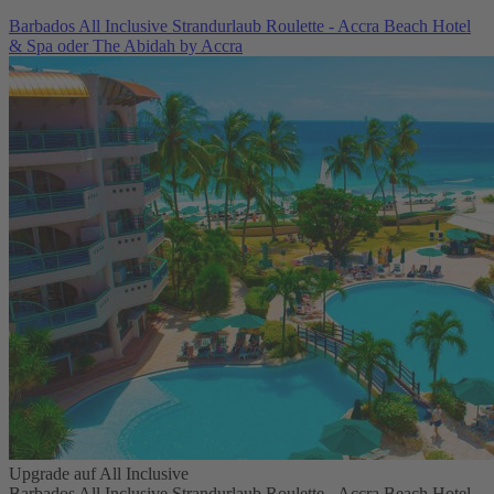
Barbados All Inclusive Strandurlaub Roulette - Accra Beach Hotel
& Spa oder The Abidah by Accra
Upgrade auf All Inclusive
Barbados All Inclusive Strandurlaub Roulette - Accra Beach Hotel