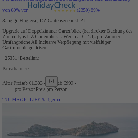
von 89% vor
(2350)
89%
8-tägige Flugreise, DZ Gartenseite inkl. AI
Upgrade auf Doppelzimmer Gartenblick (bei direkter Buchung des
Zimmertyps DZ Gartenblick) - Wert: ca. € 150,- pro Zimmer
Umfangreiche All Inclusive Verpflegung mit vielfältiger
Gastronomie genießen
253514
Bestellnr.:
Pauschalreise
Alter Preis
ab €
1.333,-
ab €
999,-
pro Person
Preis pro Person
TUI MAGIC LIFE Sarigerme