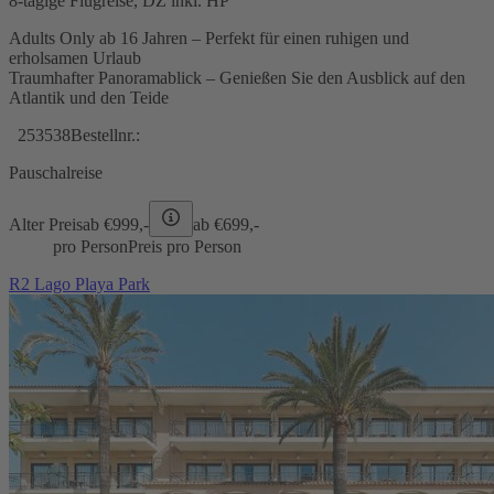
8-tägige Flugreise, DZ inkl. HP
Adults Only ab 16 Jahren – Perfekt für einen ruhigen und
erholsamen Urlaub
Traumhafter Panoramablick – Genießen Sie den Ausblick auf den
Atlantik und den Teide
253538
Bestellnr.:
Pauschalreise
Alter Preis
ab €
999,-
ab €
699,-
pro Person
Preis pro Person
R2 Lago Playa Park