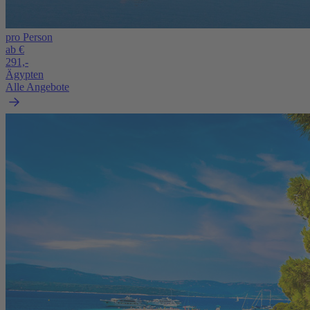
pro Person
ab €
291,-
Ägypten
Alle Angebote