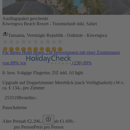
Ausflugspaket geschenkt
Kiwengwa Beach Resort - Traumurlaub inkl. Safari
Tansania, Vereinigte Republik - Ostküste - Kiwengwa
Für dieses Hotel liegen 238 Bewertungen mit einer Zustimmung
von 89% vor
(238)
89%
8- bzw. 9-tägige Flugreise, DZ inkl. AI light
Upgrade auf Doppelzimmer Meerblick (nach Verfügbarkeit) i.W.v.
ca. € 134,- pro Zimmer
253519
Bestellnr.:
Pauschalreise
Alter Preis
ab €
2.296,-
ab €
1.699,-
pro Person
Preis pro Person