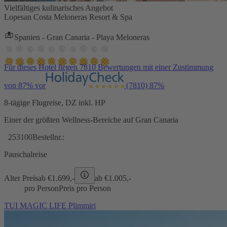
Vielfältiges kulinarisches Angebot
Lopesan Costa Meloneras Resort & Spa
Spanien - Gran Canaria - Playa Meloneras
Für dieses Hotel liegen 7810 Bewertungen mit einer Zustimmung
von 87% vor
(7810)
87%
8-tägige Flugreise, DZ inkl. HP
Einer der größten Wellness-Bereiche auf Gran Canaria
253100
Bestellnr.:
Pauschalreise
Alter Preis
ab €
1.699,-
ab €
1.005,-
pro Person
Preis pro Person
TUI MAGIC LIFE Plimmiri