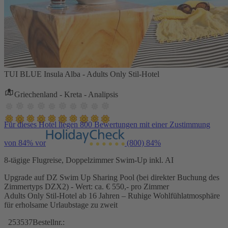
TUI BLUE Insula Alba - Adults Only Stil-Hotel
Griechenland - Kreta - Analipsis
Für dieses Hotel liegen 800 Bewertungen mit einer Zustimmung
von 84% vor
(800)
84%
8-tägige Flugreise, Doppelzimmer Swim-Up inkl. AI
Upgrade auf DZ Swim Up Sharing Pool (bei direkter Buchung des
Zimmertyps DZX2) - Wert: ca. € 550,- pro Zimmer
Adults Only Stil-Hotel ab 16 Jahren – Ruhige Wohlfühlatmosphäre
für erholsame Urlaubstage zu zweit
253537
Bestellnr.: