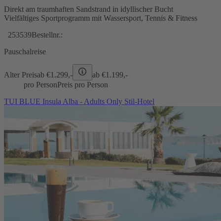
Direkt am traumhaften Sandstrand in idyllischer Bucht
Vielfältiges Sportprogramm mit Wassersport, Tennis & Fitness
253539
Bestellnr.:
Pauschalreise
Alter Preis
ab €
1.299,-
ab €
1.199,-
pro Person
Preis pro Person
TUI BLUE Insula Alba - Adults Only Stil-Hotel