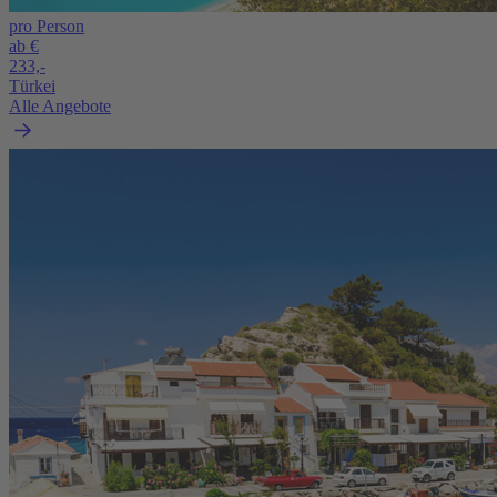
pro Person
ab €
233,-
Türkei
Alle Angebote