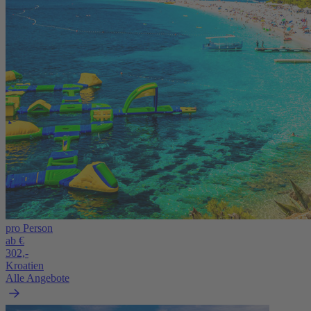
pro Person
ab €
302,-
Kroatien
Alle Angebote