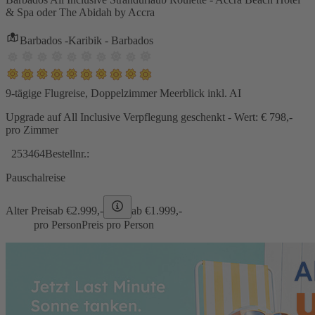
& Spa oder The Abidah by Accra
Barbados -Karibik - Barbados
9-tägige Flugreise, Doppelzimmer Meerblick inkl. AI
Upgrade auf All Inclusive Verpflegung geschenkt - Wert: € 798,-
pro Zimmer
253464
Bestellnr.:
Pauschalreise
Alter Preis
ab €
2.999,-
ab €
1.999,-
pro Person
Preis pro Person