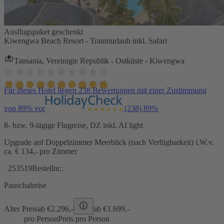
Ausflugspaket geschenkt
Kiwengwa Beach Resort - Traumurlaub inkl. Safari
Tansania, Vereinigte Republik - Ostküste - Kiwengwa
Für dieses Hotel liegen 238 Bewertungen mit einer Zustimmung
von 89% vor
(238)
89%
8- bzw. 9-tägige Flugreise, DZ inkl. AI light
Upgrade auf Doppelzimmer Meerblick (nach Verfügbarkeit) i.W.v.
ca. € 134,- pro Zimmer
253519
Bestellnr.:
Pauschalreise
Alter Preis
ab €
2.296,-
ab €
1.699,-
pro Person
Preis pro Person