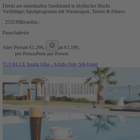
Direkt am traumhaften Sandstrand in idyllischer Bucht
Vielfältiges Sportprogramm mit Wassersport, Tennis & Fitness
253539
Bestellnr.:
Pauschalreise
Alter Preis
ab €
1.299,-
ab €
1.199,-
pro Person
Preis pro Person
TUI BLUE Insula Alba - Adults Only Stil-Hotel