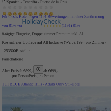
Spanien - Teneriffa - Puerto de la Cruz
Für dieses Hotel liegen 1191 Bewertungen mit einer Zustimmung
von 81% vor
(1191)
81%
8-tägige Flugreise, Doppelzimmer Premium inkl. AI
Kostenfreies Upgrade auf All Inclusive (Wert € 199.- pro Zimmer)
253500
Bestellnr.:
Pauschalreise
Alter Preis
ab €
899,-
ab €
699,-
pro Person
Preis pro Person
TUI BLUE Atlantic Hills - Adults Only Stil-Hotel