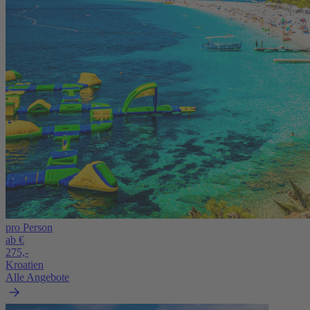
pro Person
ab €
275,-
Kroatien
Alle Angebote