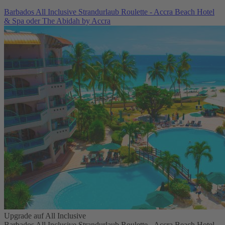
Barbados All Inclusive Strandurlaub Roulette - Accra Beach Hotel
& Spa oder The Abidah by Accra
Upgrade auf All Inclusive
Barbados All Inclusive Strandurlaub Roulette - Accra Beach Hotel