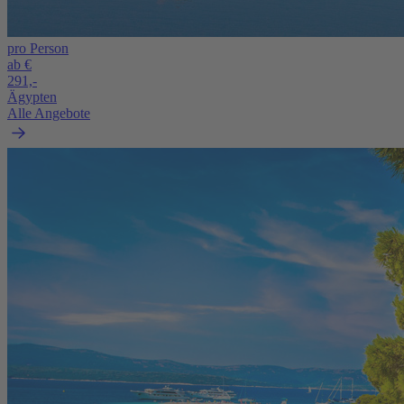
pro Person
ab €
291,-
Ägypten
Alle Angebote