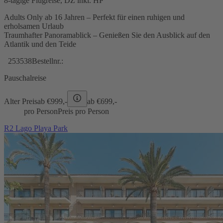
8-tägige Flugreise, DZ inkl. HP
Adults Only ab 16 Jahren – Perfekt für einen ruhigen und
erholsamen Urlaub
Traumhafter Panoramablick – Genießen Sie den Ausblick auf den
Atlantik und den Teide
253538
Bestellnr.:
Pauschalreise
Alter Preis
ab €
999,-
ab €
699,-
pro Person
Preis pro Person
R2 Lago Playa Park