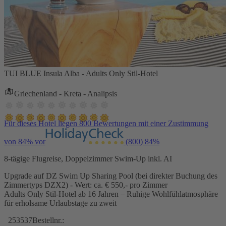
TUI BLUE Insula Alba - Adults Only Stil-Hotel
Griechenland - Kreta - Analipsis
Für dieses Hotel liegen 800 Bewertungen mit einer Zustimmung
von 84% vor
(800)
84%
8-tägige Flugreise, Doppelzimmer Swim-Up inkl. AI
Upgrade auf DZ Swim Up Sharing Pool (bei direkter Buchung des
Zimmertyps DZX2) - Wert: ca. € 550,- pro Zimmer
Adults Only Stil-Hotel ab 16 Jahren – Ruhige Wohlfühlatmosphäre
für erholsame Urlaubstage zu zweit
253537
Bestellnr.: