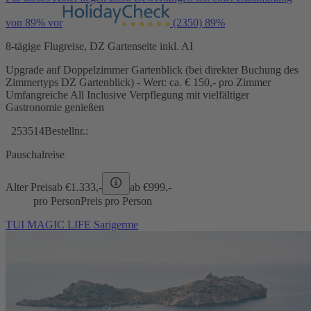
von 89% vor
(2350)
89%
8-tägige Flugreise, DZ Gartenseite inkl. AI
Upgrade auf Doppelzimmer Gartenblick (bei direkter Buchung des
Zimmertyps DZ Gartenblick) - Wert: ca. € 150,- pro Zimmer
Umfangreiche All Inclusive Verpflegung mit vielfältiger
Gastronomie genießen
253514
Bestellnr.:
Pauschalreise
Alter Preis
ab €
1.333,-
ab €
999,-
pro Person
Preis pro Person
TUI MAGIC LIFE Sarigerme