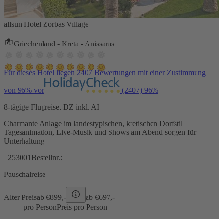
allsun Hotel Zorbas Village
Griechenland - Kreta - Anissaras
Für dieses Hotel liegen 2407 Bewertungen mit einer Zustimmung
von 96% vor
(2407)
96%
8-tägige Flugreise, DZ inkl. AI
Charmante Anlage im landestypischen, kretischen Dorfstil
Tagesanimation, Live-Musik und Shows am Abend sorgen für
Unterhaltung
253001
Bestellnr.:
Pauschalreise
Alter Preis
ab €
899,-
ab €
697,-
pro Person
Preis pro Person