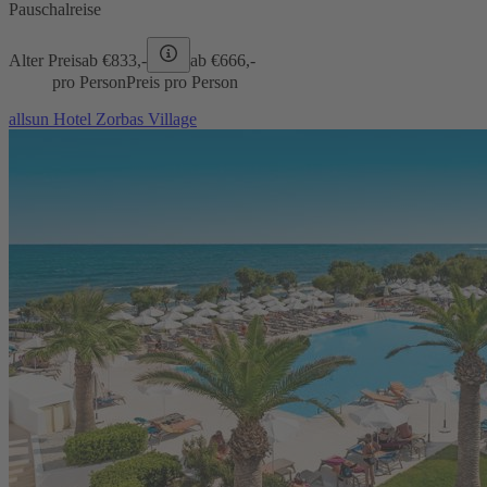
Pauschalreise
Alter Preis
ab €
833,-
ab €
666,-
pro Person
Preis pro Person
allsun Hotel Zorbas Village