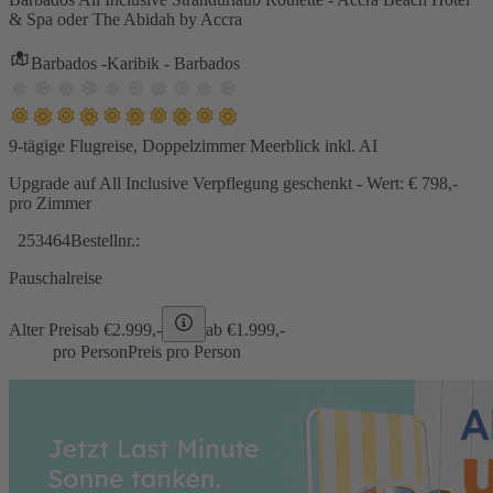
& Spa oder The Abidah by Accra
Barbados -Karibik - Barbados
9-tägige Flugreise, Doppelzimmer Meerblick inkl. AI
Upgrade auf All Inclusive Verpflegung geschenkt - Wert: € 798,-
pro Zimmer
253464
Bestellnr.:
Pauschalreise
Alter Preis
ab €
2.999,-
ab €
1.999,-
pro Person
Preis pro Person