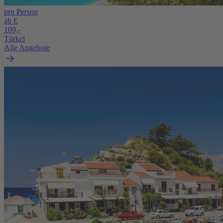
pro Person
ab €
109,-
Türkei
Alle Angebote