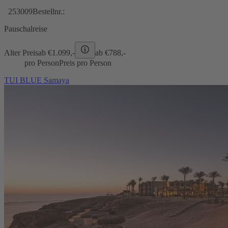
253009
Bestellnr.:
Pauschalreise
Alter Preis
ab €
1.099,-
ab €
788,-
pro Person
Preis pro Person
TUI BLUE Samaya