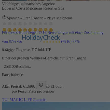
Vielfältiges kulinarisches Angebot
Lopesan Costa Meloneras Resort & Spa
Spanien - Gran Canaria - Playa Meloneras
Für dieses Hotel liegen 7816 Bewertungen mit einer Zustimmung
von 87% vor
(7816)
87%
8-tägige Flugreise, DZ inkl. HP
Einer der größten Wellness-Bereiche auf Gran Canaria
253100
Bestellnr.:
Pauschalreise
Alter Preis
ab €
1.699,-
ab €
1.005,-
pro Person
Preis pro Person
TUI MAGIC LIFE Plimmiri