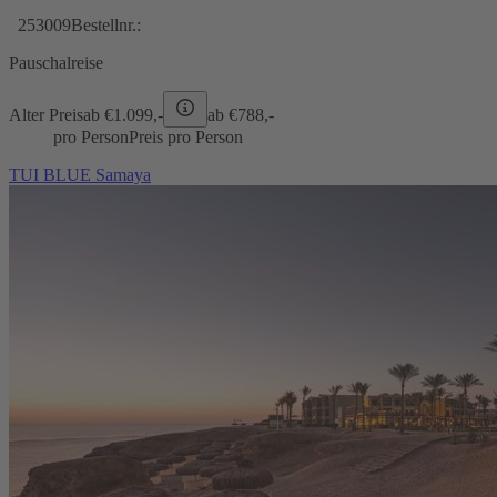
253009
Bestellnr.:
Pauschalreise
Alter Preis
ab €
1.099,-
ab €
788,-
pro Person
Preis pro Person
TUI BLUE Samaya