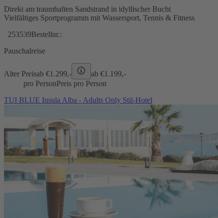
Direkt am traumhaften Sandstrand in idyllischer Bucht
Vielfältiges Sportprogramm mit Wassersport, Tennis & Fitness
253539
Bestellnr.:
Pauschalreise
Alter Preis
ab €
1.299,-
ab €
1.199,-
pro Person
Preis pro Person
TUI BLUE Insula Alba - Adults Only Stil-Hotel