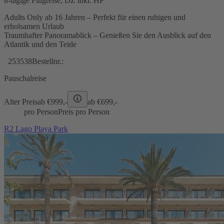
8-tägige Flugreise, DZ inkl. HP
Adults Only ab 16 Jahren – Perfekt für einen ruhigen und
erholsamen Urlaub
Traumhafter Panoramablick – Genießen Sie den Ausblick auf den
Atlantik und den Teide
253538
Bestellnr.:
Pauschalreise
Alter Preis
ab €
999,-
ab €
699,-
pro Person
Preis pro Person
R2 Lago Playa Park