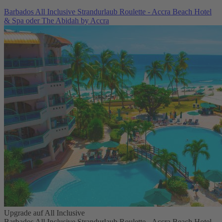
Barbados All Inclusive Strandurlaub Roulette - Accra Beach Hotel
& Spa oder The Abidah by Accra
Upgrade auf All Inclusive
Barbados All Inclusive Strandurlaub Roulette - Accra Beach Hotel