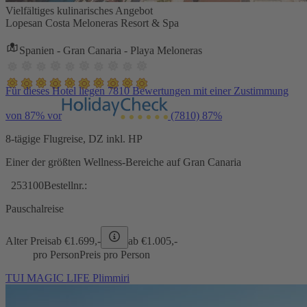
Vielfältiges kulinarisches Angebot
Lopesan Costa Meloneras Resort & Spa
Spanien - Gran Canaria - Playa Meloneras
Für dieses Hotel liegen 7810 Bewertungen mit einer Zustimmung
von 87% vor
(7810)
87%
8-tägige Flugreise, DZ inkl. HP
Einer der größten Wellness-Bereiche auf Gran Canaria
253100
Bestellnr.:
Pauschalreise
Alter Preis
ab €
1.699,-
ab €
1.005,-
pro Person
Preis pro Person
TUI MAGIC LIFE Plimmiri