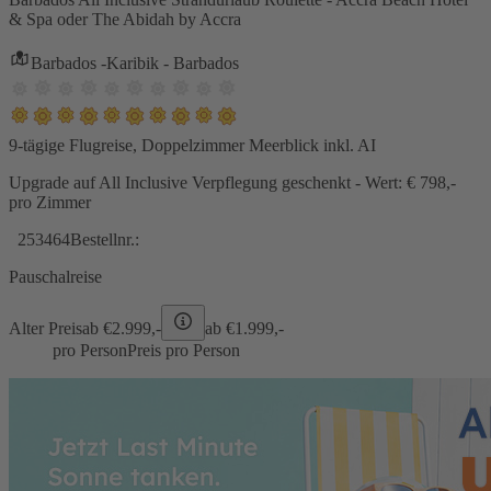
& Spa oder The Abidah by Accra
Barbados -Karibik - Barbados
9-tägige Flugreise, Doppelzimmer Meerblick inkl. AI
Upgrade auf All Inclusive Verpflegung geschenkt - Wert: € 798,-
pro Zimmer
253464
Bestellnr.:
Pauschalreise
Alter Preis
ab €
2.999,-
ab €
1.999,-
pro Person
Preis pro Person