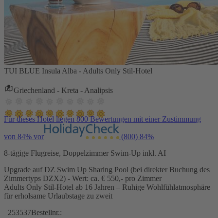
TUI BLUE Insula Alba - Adults Only Stil-Hotel
Griechenland - Kreta - Analipsis
Für dieses Hotel liegen 800 Bewertungen mit einer Zustimmung
von 84% vor
(800)
84%
8-tägige Flugreise, Doppelzimmer Swim-Up inkl. AI
Upgrade auf DZ Swim Up Sharing Pool (bei direkter Buchung des
Zimmertyps DZX2) - Wert: ca. € 550,- pro Zimmer
Adults Only Stil-Hotel ab 16 Jahren – Ruhige Wohlfühlatmosphäre
für erholsame Urlaubstage zu zweit
253537
Bestellnr.: