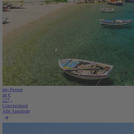
pro Person
ab €
227,-
Griechenland
Alle Angebote