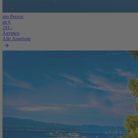
pro Person
ab €
291,-
Ägypten
Alle Angebote