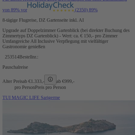
von 89% vor
(2350)
89%
8-tägige Flugreise, DZ Gartenseite inkl. AI
Upgrade auf Doppelzimmer Gartenblick (bei direkter Buchung des
Zimmertyps DZ Gartenblick) - Wert: ca. € 150,- pro Zimmer
Umfangreiche All Inclusive Verpflegung mit vielfältiger
Gastronomie genießen
253514
Bestellnr.:
Pauschalreise
Alter Preis
ab €
1.333,-
ab €
999,-
pro Person
Preis pro Person
TUI MAGIC LIFE Sarigerme