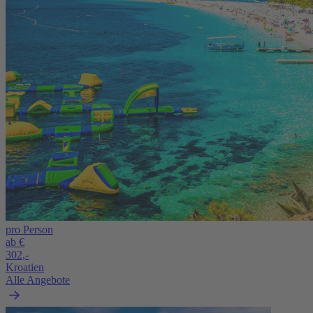
pro Person
ab €
302,-
Kroatien
Alle Angebote