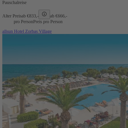
Pauschalreise
Alter Preis
ab €
833,-
ab €
666,-
pro Person
Preis pro Person
allsun Hotel Zorbas Village