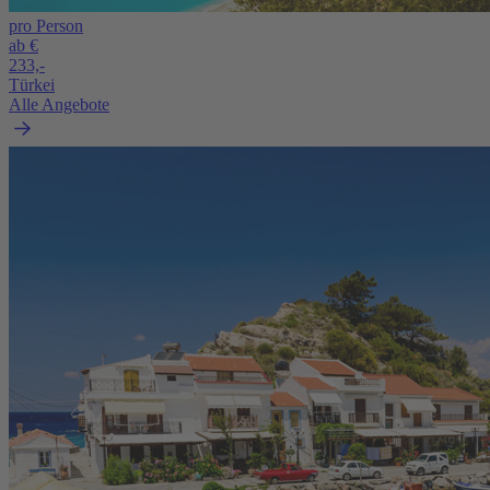
pro Person
ab €
233,-
Türkei
Alle Angebote