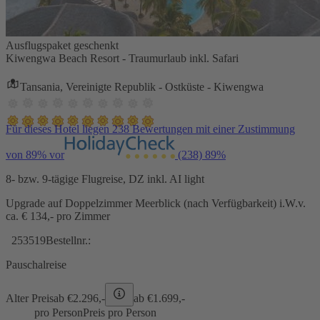
Ausflugspaket geschenkt
Kiwengwa Beach Resort - Traumurlaub inkl. Safari
Tansania, Vereinigte Republik - Ostküste - Kiwengwa
Für dieses Hotel liegen 238 Bewertungen mit einer Zustimmung
von 89% vor
(238)
89%
8- bzw. 9-tägige Flugreise, DZ inkl. AI light
Upgrade auf Doppelzimmer Meerblick (nach Verfügbarkeit) i.W.v.
ca. € 134,- pro Zimmer
253519
Bestellnr.:
Pauschalreise
Alter Preis
ab €
2.296,-
ab €
1.699,-
pro Person
Preis pro Person