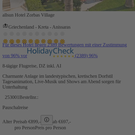
allsun Hotel Zorbas Village
Griechenland - Kreta - Anissaras
Für dieses Hotel liegen 2389 Bewertungen mit einer Zustimmung
von 96% vor
(2389)
96%
8-tägige Flugreise, DZ inkl. AI
Charmante Anlage im landestypischen, kretischen Dorfstil
Tagesanimation, Live-Musik und Shows am Abend sorgen für
Unterhaltung
253001
Bestellnr.:
Pauschalreise
Alter Preis
ab €
899,-
ab €
697,-
pro Person
Preis pro Person