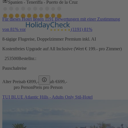
Spanien - Teneriffa - Puerto de la Cruz
Für dieses Hotel liegen 1191 Bewertungen mit einer Zustimmung
von 81% vor
(1191)
81%
8-tägige Flugreise, Doppelzimmer Premium inkl. AI
Kostenfreies Upgrade auf All Inclusive (Wert € 199.- pro Zimmer)
253500
Bestellnr.:
Pauschalreise
Alter Preis
ab €
899,-
ab €
699,-
pro Person
Preis pro Person
TUI BLUE Atlantic Hills - Adults Only Stil-Hotel