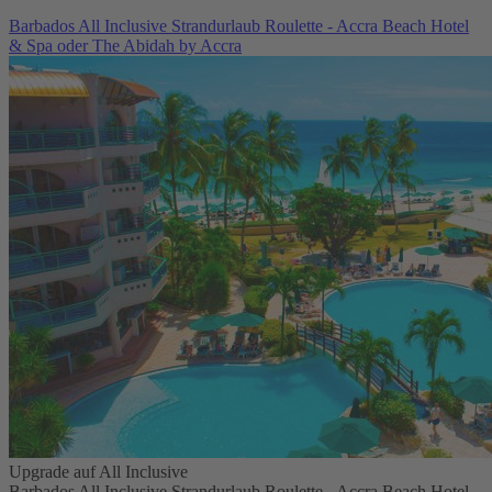
Barbados All Inclusive Strandurlaub Roulette - Accra Beach Hotel
& Spa oder The Abidah by Accra
Upgrade auf All Inclusive
Barbados All Inclusive Strandurlaub Roulette - Accra Beach Hotel