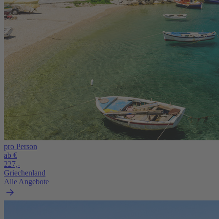
pro Person
ab €
227,-
Griechenland
Alle Angebote