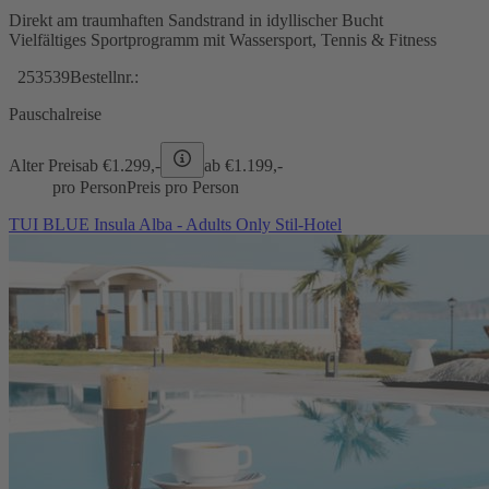
Direkt am traumhaften Sandstrand in idyllischer Bucht
Vielfältiges Sportprogramm mit Wassersport, Tennis & Fitness
253539
Bestellnr.:
Pauschalreise
Alter Preis
ab €
1.299,-
ab €
1.199,-
pro Person
Preis pro Person
TUI BLUE Insula Alba - Adults Only Stil-Hotel