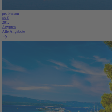
pro Person
ab €
291,-
Ägypten
Alle Angebote