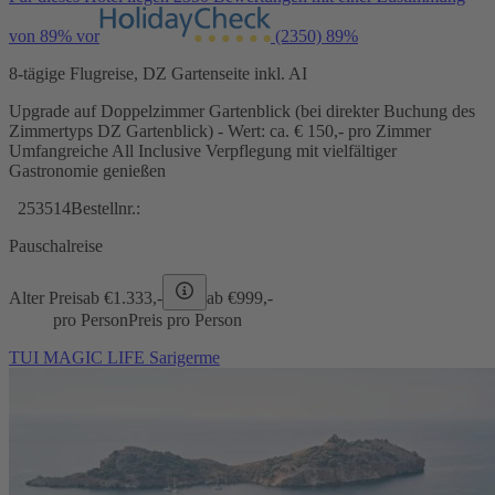
von 89% vor
(2350)
89%
8-tägige Flugreise, DZ Gartenseite inkl. AI
Upgrade auf Doppelzimmer Gartenblick (bei direkter Buchung des
Zimmertyps DZ Gartenblick) - Wert: ca. € 150,- pro Zimmer
Umfangreiche All Inclusive Verpflegung mit vielfältiger
Gastronomie genießen
253514
Bestellnr.:
Pauschalreise
Alter Preis
ab €
1.333,-
ab €
999,-
pro Person
Preis pro Person
TUI MAGIC LIFE Sarigerme