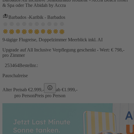
& Spa oder The Abidah by Accra
Barbados -Karibik - Barbados
9-tägige Flugreise, Doppelzimmer Meerblick inkl. AI
Upgrade auf All Inclusive Verpflegung geschenkt - Wert: € 798,-
pro Zimmer
253464
Bestellnr.:
Pauschalreise
Alter Preis
ab €
2.999,-
ab €
1.999,-
pro Person
Preis pro Person