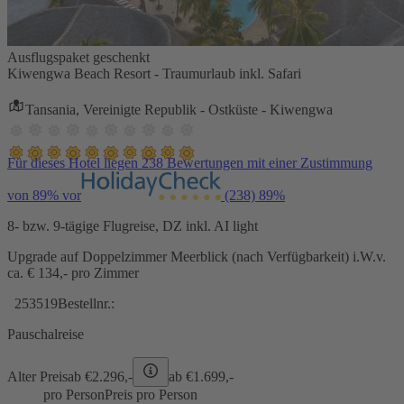
Ausflugspaket geschenkt
Kiwengwa Beach Resort - Traumurlaub inkl. Safari
Tansania, Vereinigte Republik - Ostküste - Kiwengwa
Für dieses Hotel liegen 238 Bewertungen mit einer Zustimmung
von 89% vor
(238)
89%
8- bzw. 9-tägige Flugreise, DZ inkl. AI light
Upgrade auf Doppelzimmer Meerblick (nach Verfügbarkeit) i.W.v.
ca. € 134,- pro Zimmer
253519
Bestellnr.:
Pauschalreise
Alter Preis
ab €
2.296,-
ab €
1.699,-
pro Person
Preis pro Person