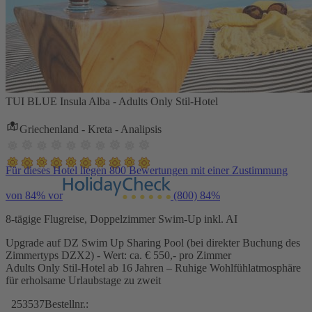
TUI BLUE Insula Alba - Adults Only Stil-Hotel
Griechenland - Kreta - Analipsis
Für dieses Hotel liegen 800 Bewertungen mit einer Zustimmung
von 84% vor
(800)
84%
8-tägige Flugreise, Doppelzimmer Swim-Up inkl. AI
Upgrade auf DZ Swim Up Sharing Pool (bei direkter Buchung des
Zimmertyps DZX2) - Wert: ca. € 550,- pro Zimmer
Adults Only Stil-Hotel ab 16 Jahren – Ruhige Wohlfühlatmosphäre
für erholsame Urlaubstage zu zweit
253537
Bestellnr.: