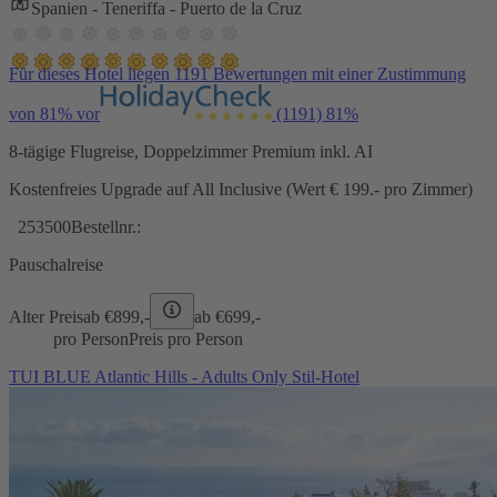
Spanien - Teneriffa - Puerto de la Cruz
Für dieses Hotel liegen 1191 Bewertungen mit einer Zustimmung
von 81% vor
(1191)
81%
8-tägige Flugreise, Doppelzimmer Premium inkl. AI
Kostenfreies Upgrade auf All Inclusive (Wert € 199.- pro Zimmer)
253500
Bestellnr.:
Pauschalreise
Alter Preis
ab €
899,-
ab €
699,-
pro Person
Preis pro Person
TUI BLUE Atlantic Hills - Adults Only Stil-Hotel