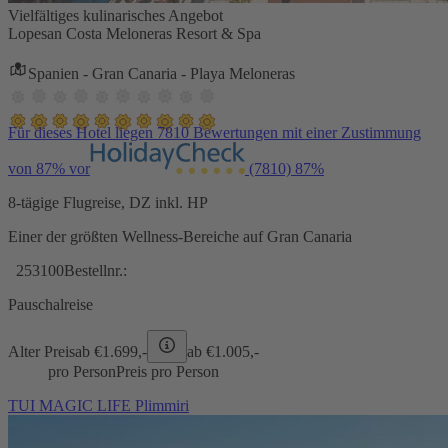
Vielfältiges kulinarisches Angebot
Lopesan Costa Meloneras Resort & Spa
Spanien - Gran Canaria - Playa Meloneras
Für dieses Hotel liegen 7810 Bewertungen mit einer Zustimmung
von 87% vor
(7810)
87%
8-tägige Flugreise, DZ inkl. HP
Einer der größten Wellness-Bereiche auf Gran Canaria
253100
Bestellnr.:
Pauschalreise
Alter Preis
ab €
1.699,-
ab €
1.005,-
pro Person
Preis pro Person
TUI MAGIC LIFE Plimmiri