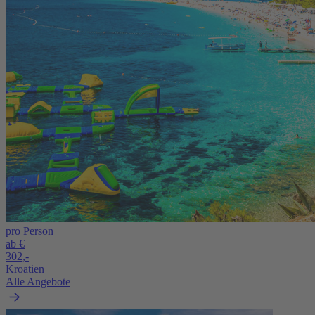
pro Person
ab €
302,-
Kroatien
Alle Angebote