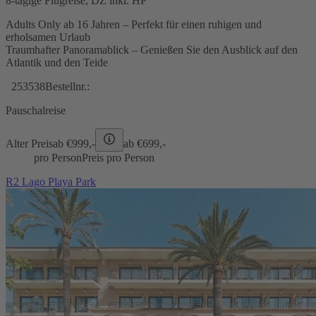
8-tägige Flugreise, DZ inkl. HP
Adults Only ab 16 Jahren – Perfekt für einen ruhigen und
erholsamen Urlaub
Traumhafter Panoramablick – Genießen Sie den Ausblick auf den
Atlantik und den Teide
253538
Bestellnr.:
Pauschalreise
Alter Preis
ab €
999,-
ab €
699,-
pro Person
Preis pro Person
R2 Lago Playa Park