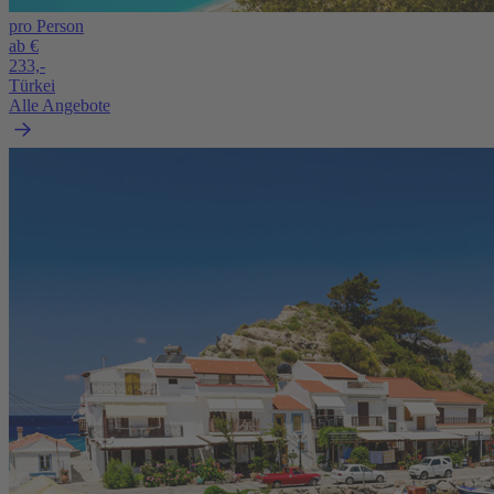
pro Person
ab €
233,-
Türkei
Alle Angebote