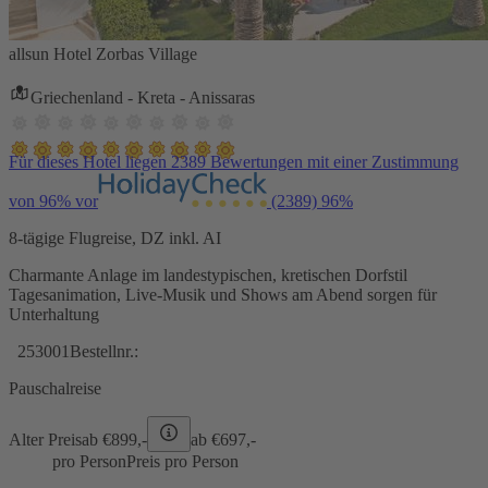
allsun Hotel Zorbas Village
Griechenland - Kreta - Anissaras
Für dieses Hotel liegen 2389 Bewertungen mit einer Zustimmung
von 96% vor
(2389)
96%
8-tägige Flugreise, DZ inkl. AI
Charmante Anlage im landestypischen, kretischen Dorfstil
Tagesanimation, Live-Musik und Shows am Abend sorgen für
Unterhaltung
253001
Bestellnr.:
Pauschalreise
Alter Preis
ab €
899,-
ab €
697,-
pro Person
Preis pro Person