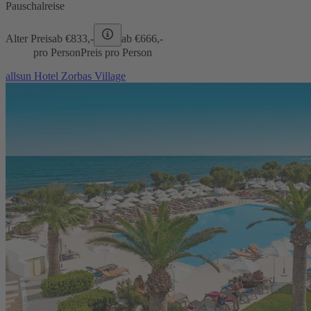
Pauschalreise
Alter Preis
ab €
833,-
ab €
666,-
pro Person
Preis pro Person
allsun Hotel Zorbas Village