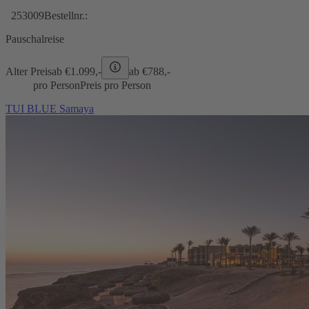
253009
Bestellnr.:
Pauschalreise
Alter Preis
ab €
1.099,-
ab €
788,-
pro Person
Preis pro Person
TUI BLUE Samaya