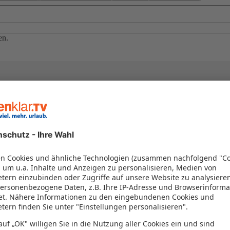
en.
el in einem Paket kombiniert werden – das spart Zeit und Geld. Nutzen 
en!