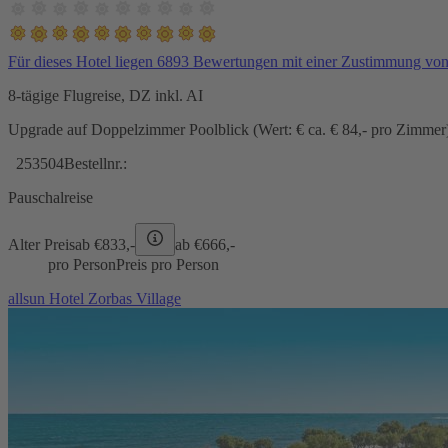
Für dieses Hotel liegen 6893 Bewertungen mit einer Zustimmung vo
8-tägige Flugreise, DZ inkl. AI
Upgrade auf Doppelzimmer Poolblick (Wert: € ca. € 84,- pro Zimmer) 
253504
Bestellnr.:
Pauschalreise
Alter Preis
ab €
833,-
ab €
666,-
pro Person
Preis pro Person
allsun Hotel Zorbas Village