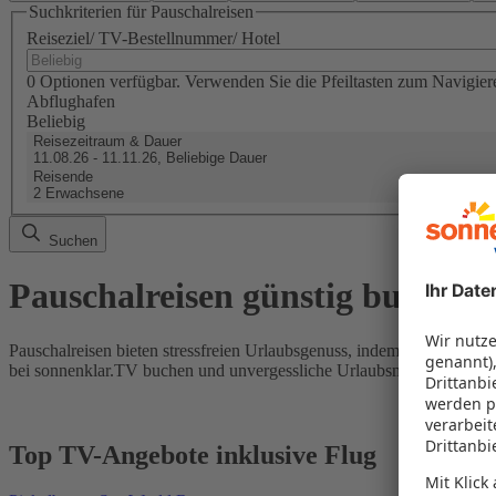
Suchkriterien für Pauschalreisen
Reiseziel/ TV-Bestellnummer/ Hotel
0 Optionen verfügbar. Verwenden Sie die Pfeiltasten zum Navigier
Abflughafen
Beliebig
Reisezeitraum & Dauer
11.08.26 - 11.11.26, Beliebige Dauer
Reisende
2 Erwachsene
Suchen
Pauschalreisen günstig buchen
Pauschalreisen bieten stressfreien Urlaubsgenuss, indem Flug und Hot
bei sonnenklar.TV buchen und unvergessliche Urlaubsmomente erleb
Top TV-Angebote inklusive Flug