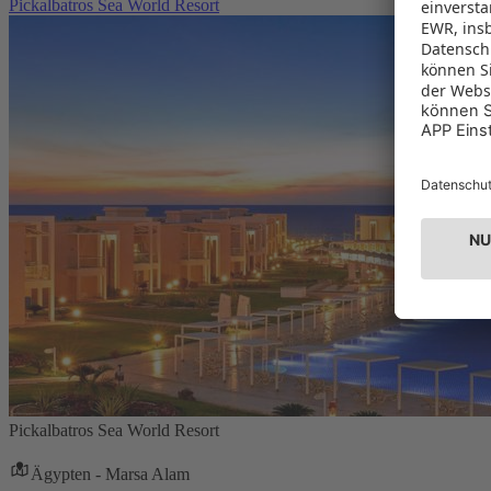
Pickalbatros Sea World Resort
Pickalbatros Sea World Resort
Ägypten - Marsa Alam