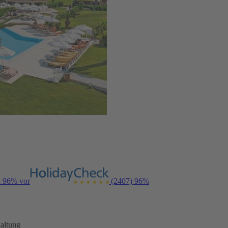
n 96% vor
(2407)
96%
altung