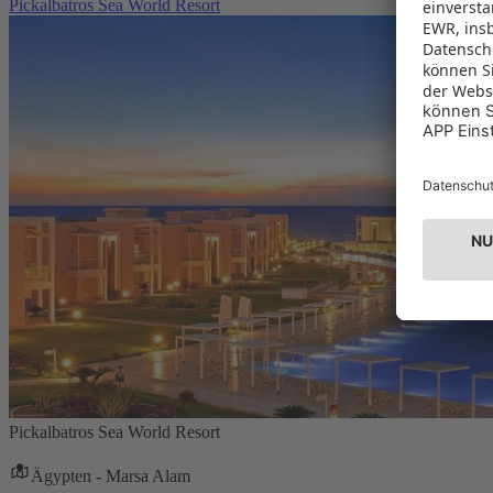
Pickalbatros Sea World Resort
Pickalbatros Sea World Resort
Ägypten - Marsa Alam