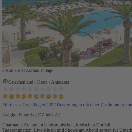
allsun Hotel Zorbas Village
Griechenland - Kreta - Anissaras
Für dieses Hotel liegen 2397 Bewertungen mit einer Zustimmung vo
8-tägige Flugreise, DZ inkl. AI
Charmante Anlage im landestypischen, kretischen Dorfstil
Tagesanimation, Live-Musik und Shows am Abend sorgen für Unterh