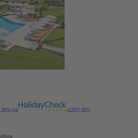
n 96% vor
(2397)
96%
altung