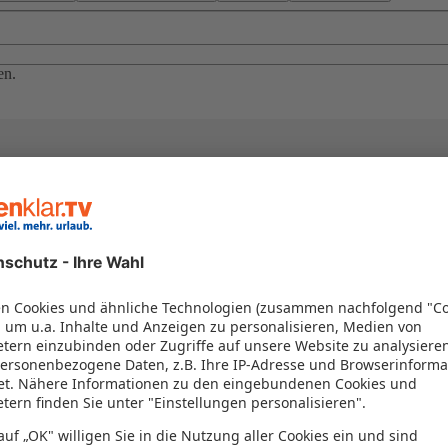
en.
el in einem Paket kombiniert werden – das spart Zeit und Geld. Nutzen 
en!