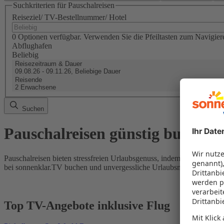
Suchkriterien für Pauschalreisen
Reiseziel/ TV-Bestellnummer/ Hotel
0 Optionen verfügbar. Verwenden Sie die Pfeiltasten zum Navigier
Abflughafen
Beliebig
Reisezeitraum & Dauer
09.08.26 - 09.11.26, Beliebige Dauer
Reisende
2 Erwachsene
Suchen
Pauschalreisen günstig buchen
Pauschalreisen bieten stressfreien Urlaubsgenuss, indem Flug und Hot
bei sonnenklar.TV buchen und unvergessliche Urlaubsmomente erleb
Top TV-Angebote inklusive Flug