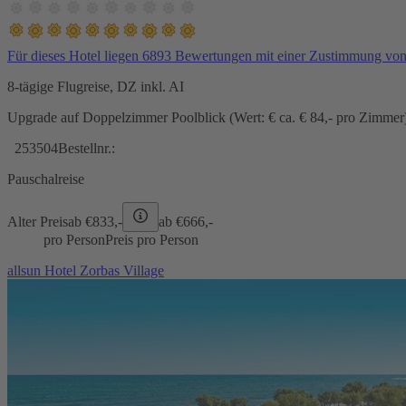
Für dieses Hotel liegen 6893 Bewertungen mit einer Zustimmung vo
8-tägige Flugreise, DZ inkl. AI
Upgrade auf Doppelzimmer Poolblick (Wert: € ca. € 84,- pro Zimmer) 
253504
Bestellnr.:
Pauschalreise
Alter Preis
ab €
833,-
ab €
666,-
pro Person
Preis pro Person
allsun Hotel Zorbas Village