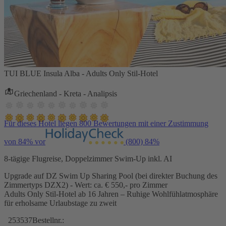
TUI BLUE Insula Alba - Adults Only Stil-Hotel
Griechenland - Kreta - Analipsis
Für dieses Hotel liegen 800 Bewertungen mit einer Zustimmung
von 84% vor
(800)
84%
8-tägige Flugreise, Doppelzimmer Swim-Up inkl. AI
Upgrade auf DZ Swim Up Sharing Pool (bei direkter Buchung des
Zimmertyps DZX2) - Wert: ca. € 550,- pro Zimmer
Adults Only Stil-Hotel ab 16 Jahren – Ruhige Wohlfühlatmosphäre
für erholsame Urlaubstage zu zweit
253537
Bestellnr.: