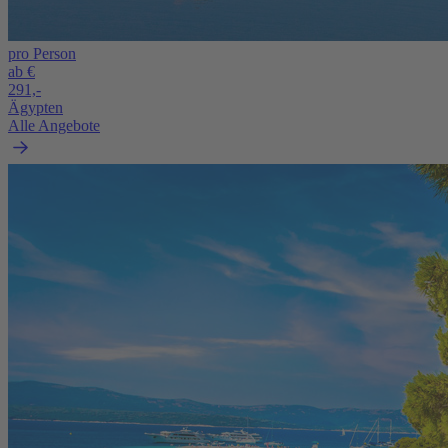
pro Person
ab €
291,-
Ägypten
Alle Angebote