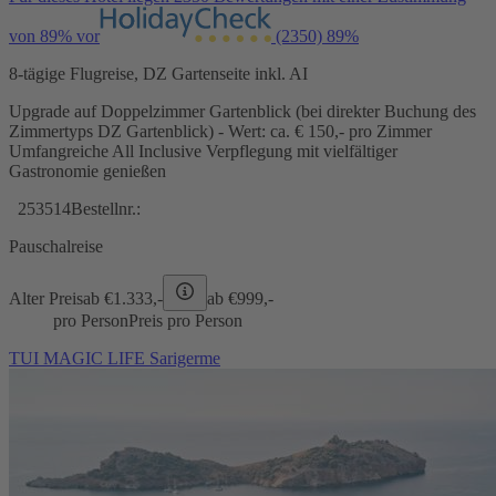
von 89% vor
(2350)
89%
8-tägige Flugreise, DZ Gartenseite inkl. AI
Upgrade auf Doppelzimmer Gartenblick (bei direkter Buchung des
Zimmertyps DZ Gartenblick) - Wert: ca. € 150,- pro Zimmer
Umfangreiche All Inclusive Verpflegung mit vielfältiger
Gastronomie genießen
253514
Bestellnr.:
Pauschalreise
Alter Preis
ab €
1.333,-
ab €
999,-
pro Person
Preis pro Person
TUI MAGIC LIFE Sarigerme