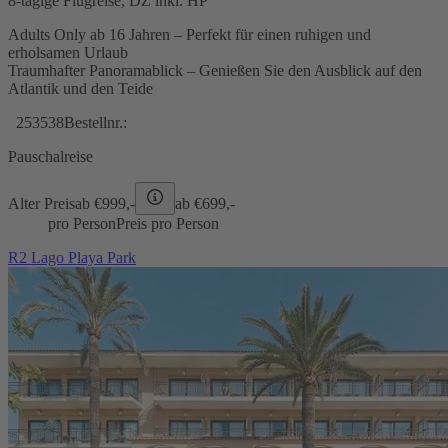
8-tägige Flugreise, DZ inkl. HP
Adults Only ab 16 Jahren – Perfekt für einen ruhigen und
erholsamen Urlaub
Traumhafter Panoramablick – Genießen Sie den Ausblick auf den
Atlantik und den Teide
253538
Bestellnr.:
Pauschalreise
Alter Preis
ab €
999,-
ab €
699,-
pro Person
Preis pro Person
R2 Lago Playa Park