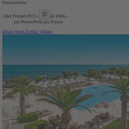
Pauschalreise
Alter Preis
ab €
833,-
ab €
666,-
pro Person
Preis pro Person
allsun Hotel Zorbas Village