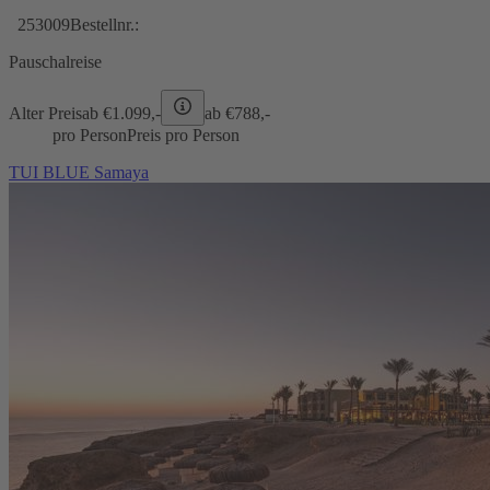
253009
Bestellnr.:
Pauschalreise
Alter Preis
ab €
1.099,-
ab €
788,-
pro Person
Preis pro Person
TUI BLUE Samaya