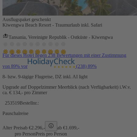
Ausflugspaket geschenkt
Kiwengwa Beach Resort - Traumurlaub inkl. Safari
Tansania, Vereinigte Republik - Ostküste - Kiwengwa
Für dieses Hotel liegen 238 Bewertungen mit einer Zustimmung
von 89% vor
(238)
89%
8- bzw. 9-tägige Flugreise, DZ inkl. AI light
Upgrade auf Doppelzimmer Meerblick (nach Verfügbarkeit) i.W.v.
ca. € 134,- pro Zimmer
253519
Bestellnr.:
Pauschalreise
Alter Preis
ab €
2.296,-
ab €
1.699,-
pro Person
Preis pro Person