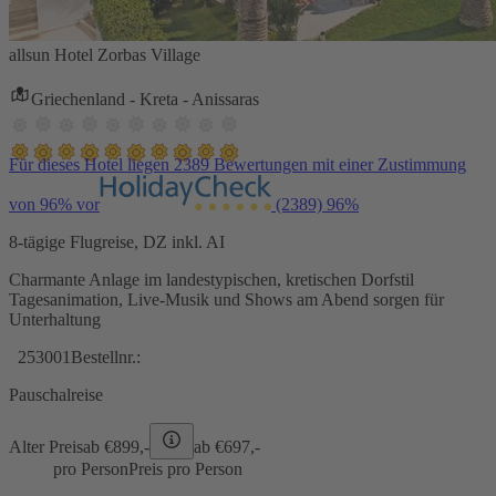
allsun Hotel Zorbas Village
Griechenland - Kreta - Anissaras
Für dieses Hotel liegen 2389 Bewertungen mit einer Zustimmung
von 96% vor
(2389)
96%
8-tägige Flugreise, DZ inkl. AI
Charmante Anlage im landestypischen, kretischen Dorfstil
Tagesanimation, Live-Musik und Shows am Abend sorgen für
Unterhaltung
253001
Bestellnr.:
Pauschalreise
Alter Preis
ab €
899,-
ab €
697,-
pro Person
Preis pro Person