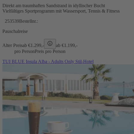
Direkt am traumhaften Sandstrand in idyllischer Bucht
Vielfältiges Sportprogramm mit Wassersport, Tennis & Fitness
253539
Bestellnr.:
Pauschalreise
Alter Preis
ab €
1.299,-
ab €
1.199,-
pro Person
Preis pro Person
TUI BLUE Insula Alba - Adults Only Stil-Hotel