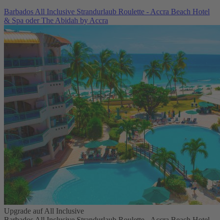
Barbados All Inclusive Strandurlaub Roulette - Accra Beach Hotel
& Spa oder The Abidah by Accra
Upgrade auf All Inclusive
Barbados All Inclusive Strandurlaub Roulette - Accra Beach Hotel