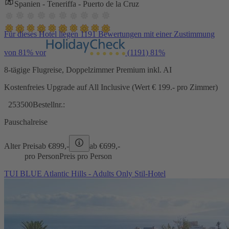
Spanien - Teneriffa - Puerto de la Cruz
Für dieses Hotel liegen 1191 Bewertungen mit einer Zustimmung
von 81% vor
(1191)
81%
8-tägige Flugreise, Doppelzimmer Premium inkl. AI
Kostenfreies Upgrade auf All Inclusive (Wert € 199.- pro Zimmer)
253500
Bestellnr.:
Pauschalreise
Alter Preis
ab €
899,-
ab €
699,-
pro Person
Preis pro Person
TUI BLUE Atlantic Hills - Adults Only Stil-Hotel