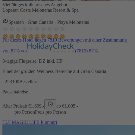
Vielfältiges kulinarisches Angebot
Lopesan Costa Meloneras Resort & Spa
Spanien - Gran Canaria - Playa Meloneras
Für dieses Hotel liegen 7810 Bewertungen mit einer Zustimmung
von 87% vor
(7810)
87%
8-tägige Flugreise, DZ inkl. HP
Einer der größten Wellness-Bereiche auf Gran Canaria
253100
Bestellnr.:
Pauschalreise
Alter Preis
ab €
1.699,-
ab €
1.005,-
pro Person
Preis pro Person
TUI MAGIC LIFE Plimmiri