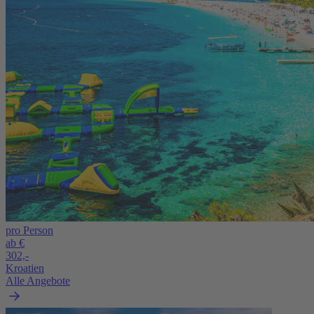
pro Person
ab €
302,-
Kroatien
Alle Angebote