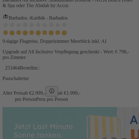
& Spa oder The Abidah by Accra
Barbados -Karibik - Barbados
9-tägige Flugreise, Doppelzimmer Meerblick inkl. AI
Upgrade auf All Inclusive Verpflegung geschenkt - Wert: € 798,-
pro Zimmer
253464
Bestellnr.:
Pauschalreise
Alter Preis
ab €
2.999,-
ab €
1.999,-
pro Person
Preis pro Person