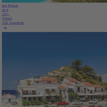
pro Person
ab €
233,-
Türkei
Alle Angebote