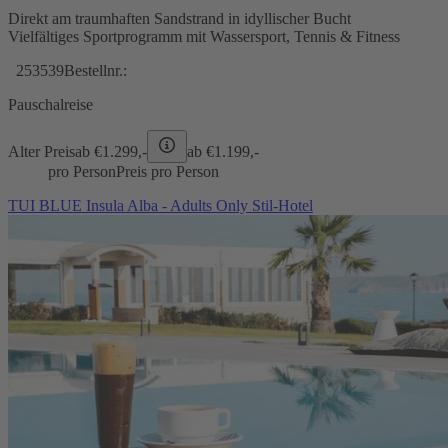
Direkt am traumhaften Sandstrand in idyllischer Bucht
Vielfältiges Sportprogramm mit Wassersport, Tennis & Fitness
253539
Bestellnr.:
Pauschalreise
Alter Preis
ab €
1.299,-
ab €
1.199,-
pro Person
Preis pro Person
TUI BLUE Insula Alba - Adults Only Stil-Hotel