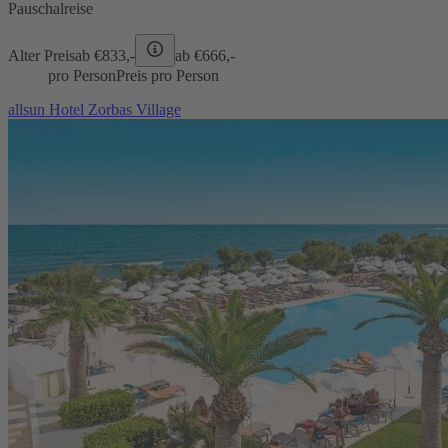
Pauschalreise
Alter Preis
ab €
833,-
ab €
666,-
pro Person
Preis pro Person
allsun Hotel Zorbas Village