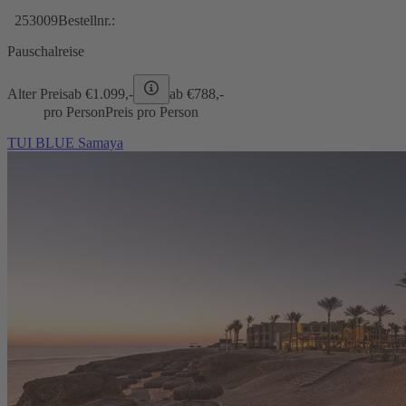
253009
Bestellnr.:
Pauschalreise
Alter Preis
ab €
1.099,-
ab €
788,-
pro Person
Preis pro Person
TUI BLUE Samaya