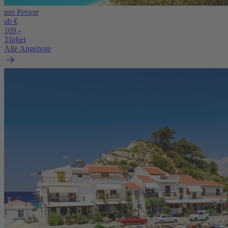
pro Person
ab €
109,-
Türkei
Alle Angebote