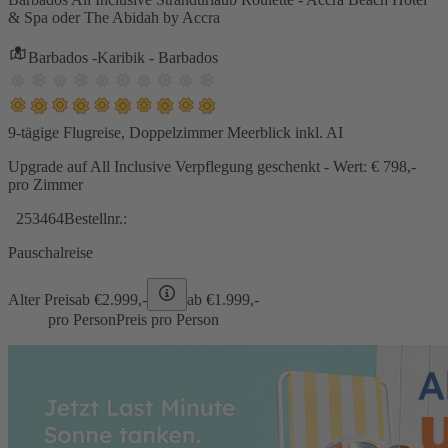
& Spa oder The Abidah by Accra
Barbados -Karibik - Barbados
9-tägige Flugreise, Doppelzimmer Meerblick inkl. AI
Upgrade auf All Inclusive Verpflegung geschenkt - Wert: € 798,-
pro Zimmer
253464
Bestellnr.:
Pauschalreise
Alter Preis
ab €
2.999,-
ab €
1.999,-
pro Person
Preis pro Person