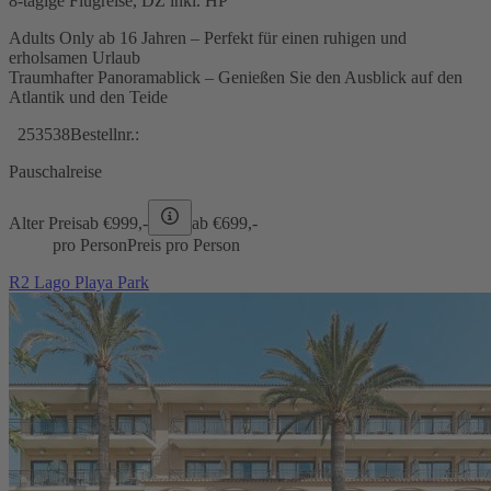
8-tägige Flugreise, DZ inkl. HP
Adults Only ab 16 Jahren – Perfekt für einen ruhigen und
erholsamen Urlaub
Traumhafter Panoramablick – Genießen Sie den Ausblick auf den
Atlantik und den Teide
253538
Bestellnr.:
Pauschalreise
Alter Preis
ab €
999,-
ab €
699,-
pro Person
Preis pro Person
R2 Lago Playa Park