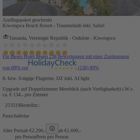
Ausflugspaket geschenkt
Kiwengwa Beach Resort - Traumurlaub inkl. Safari
Tansania, Vereinigte Republik - Ostküste - Kiwengwa
Für dieses Hotel liegen 238 Bewertungen mit einer Zustimmung
von 89% vor
(238)
89%
8- bzw. 9-tägige Flugreise, DZ inkl. AI light
Upgrade auf Doppelzimmer Meerblick (nach Verfügbarkeit) i.W.v.
ca. € 134,- pro Zimmer
253519
Bestellnr.:
Pauschalreise
Alter Preis
ab €
2.296,-
ab €
1.699,-
pro Person
Preis pro Person