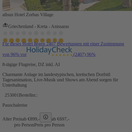
allsun Hotel Zorbas Village
Griechenland - Kreta - Anissaras
Für dieses Hotel liegen 2407 Bewertungen mit einer Zustimmung
von 96% vor
(2407)
96%
8-tägige Flugreise, DZ inkl. AI
Charmante Anlage im landestypischen, kretischen Dorfstil
Tagesanimation, Live-Musik und Shows am Abend sorgen für
Unterhaltung
253001
Bestellnr.:
Pauschalreise
Alter Preis
ab €
899,-
ab €
697,-
pro Person
Preis pro Person