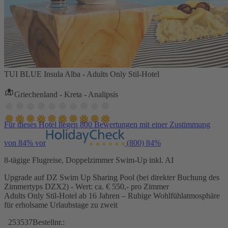
TUI BLUE Insula Alba - Adults Only Stil-Hotel
Griechenland - Kreta - Analipsis
Für dieses Hotel liegen 800 Bewertungen mit einer Zustimmung
von 84% vor
(800)
84%
8-tägige Flugreise, Doppelzimmer Swim-Up inkl. AI
Upgrade auf DZ Swim Up Sharing Pool (bei direkter Buchung des
Zimmertyps DZX2) - Wert: ca. € 550,- pro Zimmer
Adults Only Stil-Hotel ab 16 Jahren – Ruhige Wohlfühlatmosphäre
für erholsame Urlaubstage zu zweit
253537
Bestellnr.: