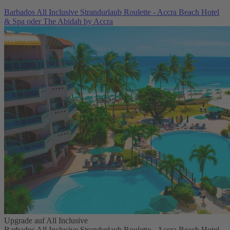
Barbados All Inclusive Strandurlaub Roulette - Accra Beach Hotel
& Spa oder The Abidah by Accra
Upgrade auf All Inclusive
Barbados All Inclusive Strandurlaub Roulette - Accra Beach Hotel