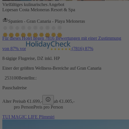
Vielfältiges kulinarisches Angebot
Lopesan Costa Meloneras Resort & Spa
Spanien - Gran Canaria - Playa Meloneras
Für dieses Hotel liegen 7816 Bewertungen mit einer Zustimmung
von 87% vor
(7816)
87%
8-tägige Flugreise, DZ inkl. HP
Einer der größten Wellness-Bereiche auf Gran Canaria
253100
Bestellnr.:
Pauschalreise
Alter Preis
ab €
1.699,-
ab €
1.005,-
pro Person
Preis pro Person
TUI MAGIC LIFE Plimmiri