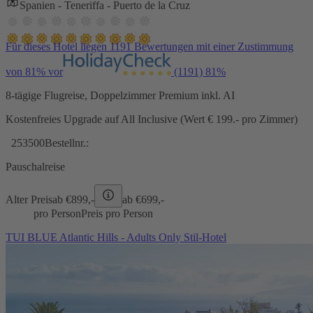
Spanien - Teneriffa - Puerto de la Cruz
Für dieses Hotel liegen 1191 Bewertungen mit einer Zustimmung
von 81% vor
(1191)
81%
8-tägige Flugreise, Doppelzimmer Premium inkl. AI
Kostenfreies Upgrade auf All Inclusive (Wert € 199.- pro Zimmer)
253500
Bestellnr.:
Pauschalreise
Alter Preis
ab €
899,-
ab €
699,-
pro Person
Preis pro Person
TUI BLUE Atlantic Hills - Adults Only Stil-Hotel