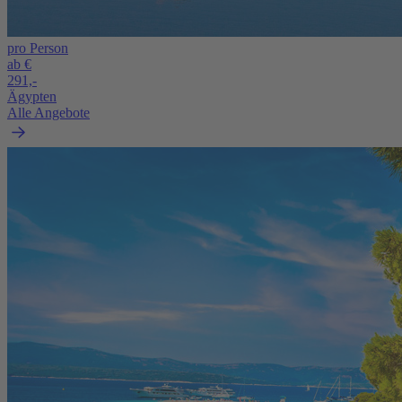
pro Person
ab €
291,-
Ägypten
Alle Angebote