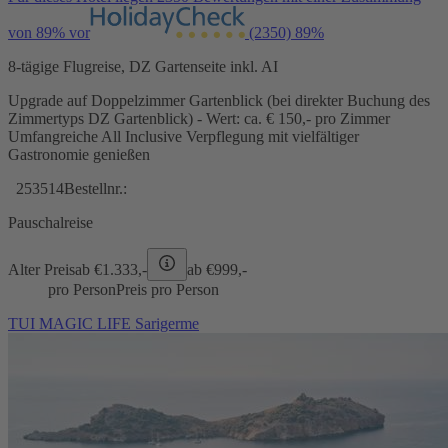
von 89% vor
(2350)
89%
8-tägige Flugreise, DZ Gartenseite inkl. AI
Upgrade auf Doppelzimmer Gartenblick (bei direkter Buchung des
Zimmertyps DZ Gartenblick) - Wert: ca. € 150,- pro Zimmer
Umfangreiche All Inclusive Verpflegung mit vielfältiger
Gastronomie genießen
253514
Bestellnr.:
Pauschalreise
Alter Preis
ab €
1.333,-
ab €
999,-
pro Person
Preis pro Person
TUI MAGIC LIFE Sarigerme