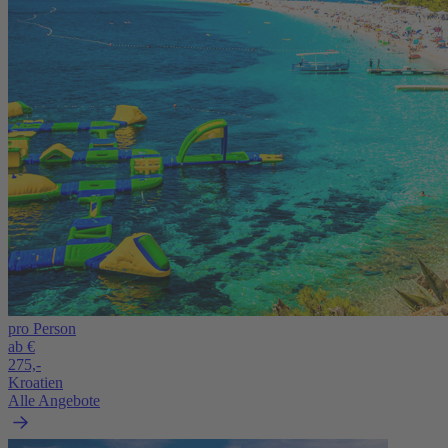
pro Person
ab €
275,-
Kroatien
Alle Angebote