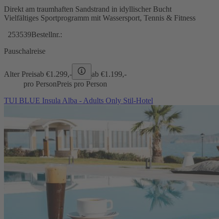
Direkt am traumhaften Sandstrand in idyllischer Bucht
Vielfältiges Sportprogramm mit Wassersport, Tennis & Fitness
253539
Bestellnr.:
Pauschalreise
Alter Preis
ab €
1.299,-
ab €
1.199,-
pro Person
Preis pro Person
TUI BLUE Insula Alba - Adults Only Stil-Hotel