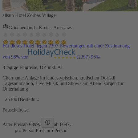
allsun Hotel Zorbas Village
Griechenland - Kreta - Anissaras
Für dieses Hotel liegen 2397 Bewertungen mit einer Zustimmung
von 96% vor
(2397)
96%
8-tägige Flugreise, DZ inkl. AI
Charmante Anlage im landestypischen, kretischen Dorfstil
Tagesanimation, Live-Musik und Shows am Abend sorgen für
Unterhaltung
253001
Bestellnr.:
Pauschalreise
Alter Preis
ab €
899,-
ab €
697,-
pro Person
Preis pro Person