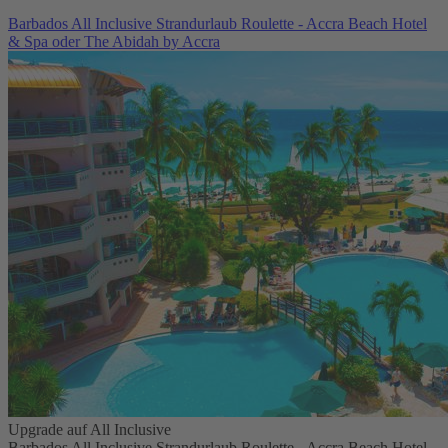
Barbados All Inclusive Strandurlaub Roulette - Accra Beach Hotel
& Spa oder The Abidah by Accra
Upgrade auf All Inclusive
Barbados All Inclusive Strandurlaub Roulette - Accra Beach Hotel