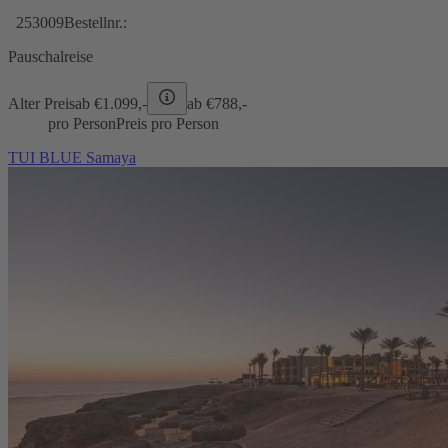
253009
Bestellnr.:
Pauschalreise
Alter Preis
ab €
1.099,-
ab €
788,-
pro Person
Preis pro Person
TUI BLUE Samaya