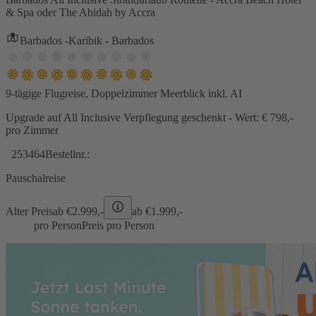
& Spa oder The Abidah by Accra
Barbados -Karibik - Barbados
9-tägige Flugreise, Doppelzimmer Meerblick inkl. AI
Upgrade auf All Inclusive Verpflegung geschenkt - Wert: € 798,-
pro Zimmer
253464
Bestellnr.:
Pauschalreise
Alter Preis
ab €
2.999,-
ab €
1.999,-
pro Person
Preis pro Person