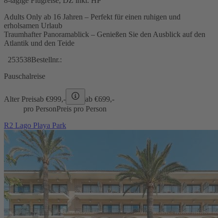
8-tägige Flugreise, DZ inkl. HP
Adults Only ab 16 Jahren – Perfekt für einen ruhigen und
erholsamen Urlaub
Traumhafter Panoramablick – Genießen Sie den Ausblick auf den
Atlantik und den Teide
253538
Bestellnr.:
Pauschalreise
Alter Preis
ab €
999,-
ab €
699,-
pro Person
Preis pro Person
R2 Lago Playa Park