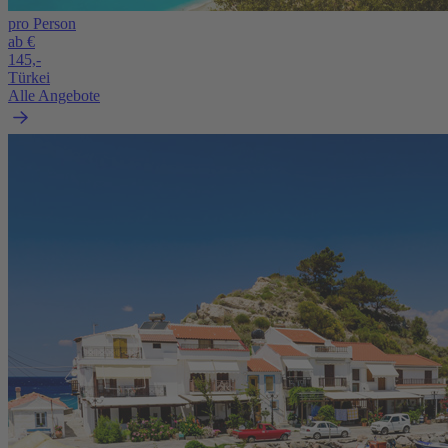
pro Person
ab €
145,-
Türkei
Alle Angebote