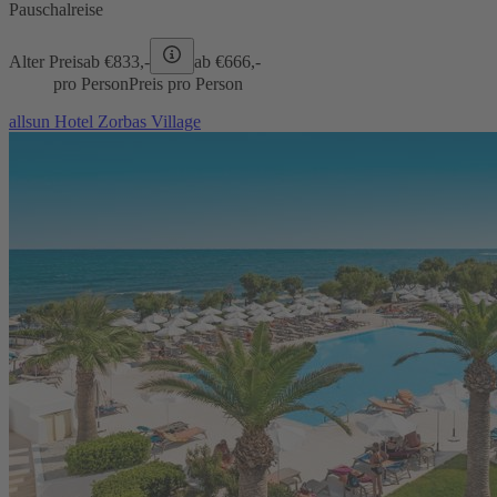
Pauschalreise
Alter Preis
ab €
833,-
ab €
666,-
pro Person
Preis pro Person
allsun Hotel Zorbas Village