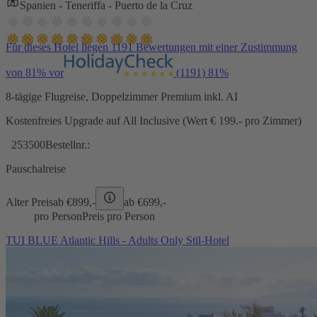
Spanien - Teneriffa - Puerto de la Cruz
Für dieses Hotel liegen 1191 Bewertungen mit einer Zustimmung
von 81% vor
(1191)
81%
8-tägige Flugreise, Doppelzimmer Premium inkl. AI
Kostenfreies Upgrade auf All Inclusive (Wert € 199.- pro Zimmer)
253500
Bestellnr.:
Pauschalreise
Alter Preis
ab €
899,-
ab €
699,-
pro Person
Preis pro Person
TUI BLUE Atlantic Hills - Adults Only Stil-Hotel