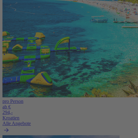
pro Person
ab €
294,-
Kroatien
Alle Angebote