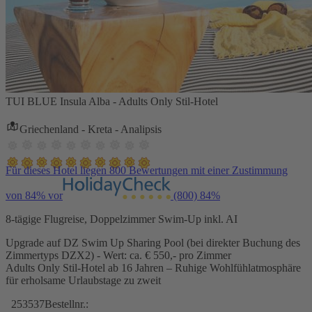
TUI BLUE Insula Alba - Adults Only Stil-Hotel
Griechenland - Kreta - Analipsis
Für dieses Hotel liegen 800 Bewertungen mit einer Zustimmung
von 84% vor
(800)
84%
8-tägige Flugreise, Doppelzimmer Swim-Up inkl. AI
Upgrade auf DZ Swim Up Sharing Pool (bei direkter Buchung des
Zimmertyps DZX2) - Wert: ca. € 550,- pro Zimmer
Adults Only Stil-Hotel ab 16 Jahren – Ruhige Wohlfühlatmosphäre
für erholsame Urlaubstage zu zweit
253537
Bestellnr.: