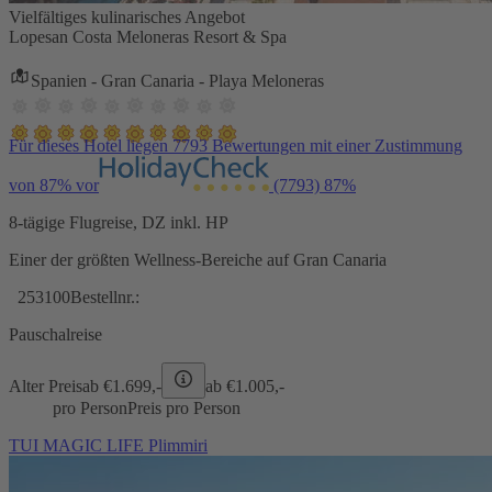
Vielfältiges kulinarisches Angebot
Lopesan Costa Meloneras Resort & Spa
Spanien - Gran Canaria - Playa Meloneras
Für dieses Hotel liegen 7793 Bewertungen mit einer Zustimmung
von 87% vor
(7793)
87%
8-tägige Flugreise, DZ inkl. HP
Einer der größten Wellness-Bereiche auf Gran Canaria
253100
Bestellnr.:
Pauschalreise
Alter Preis
ab €
1.699,-
ab €
1.005,-
pro Person
Preis pro Person
TUI MAGIC LIFE Plimmiri