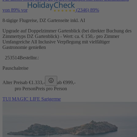
von 89% vor
(2346)
89%
8-tägige Flugreise, DZ Gartenseite inkl. AI
Upgrade auf Doppelzimmer Gartenblick (bei direkter Buchung des
Zimmertyps DZ Gartenblick) - Wert: ca. € 150,- pro Zimmer
Umfangreiche All Inclusive Verpflegung mit vielfältiger
Gastronomie genießen
253514
Bestellnr.:
Pauschalreise
Alter Preis
ab €
1.333,-
ab €
999,-
pro Person
Preis pro Person
TUI MAGIC LIFE Sarigerme