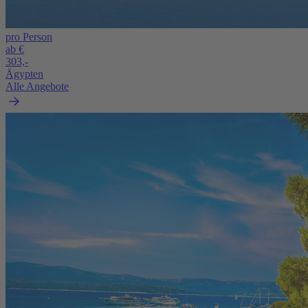
pro Person
ab €
303,-
Ägypten
Alle Angebote