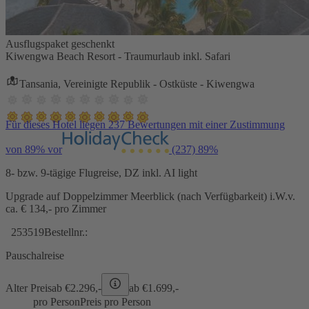
Ausflugspaket geschenkt
Kiwengwa Beach Resort - Traumurlaub inkl. Safari
Tansania, Vereinigte Republik - Ostküste - Kiwengwa
Für dieses Hotel liegen 237 Bewertungen mit einer Zustimmung
von 89% vor
(237)
89%
8- bzw. 9-tägige Flugreise, DZ inkl. AI light
Upgrade auf Doppelzimmer Meerblick (nach Verfügbarkeit) i.W.v.
ca. € 134,- pro Zimmer
253519
Bestellnr.:
Pauschalreise
Alter Preis
ab €
2.296,-
ab €
1.699,-
pro Person
Preis pro Person