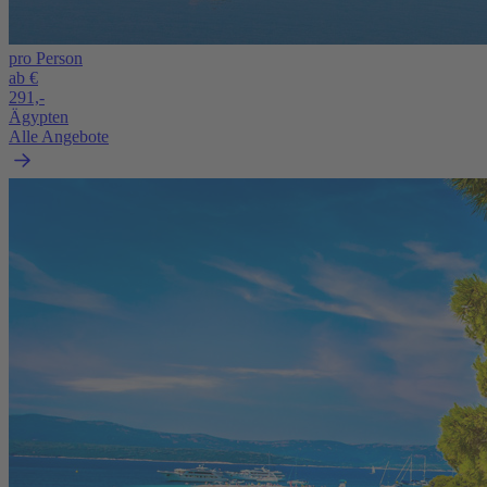
pro Person
ab €
291,-
Ägypten
Alle Angebote