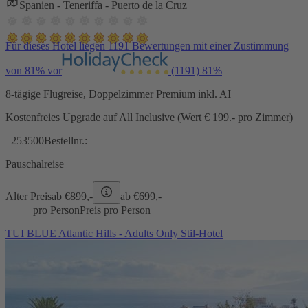
Spanien - Teneriffa - Puerto de la Cruz
Für dieses Hotel liegen 1191 Bewertungen mit einer Zustimmung
von 81% vor
(1191)
81%
8-tägige Flugreise, Doppelzimmer Premium inkl. AI
Kostenfreies Upgrade auf All Inclusive (Wert € 199.- pro Zimmer)
253500
Bestellnr.:
Pauschalreise
Alter Preis
ab €
899,-
ab €
699,-
pro Person
Preis pro Person
TUI BLUE Atlantic Hills - Adults Only Stil-Hotel