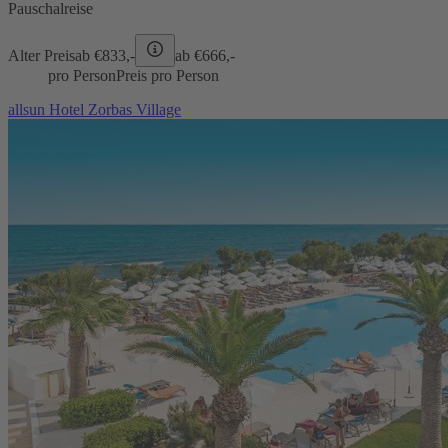
Pauschalreise
Alter Preis
ab €
833,-
ab €
666,-
pro Person
Preis pro Person
allsun Hotel Zorbas Village