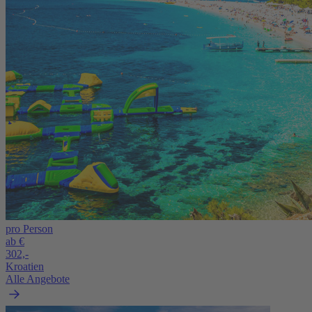
pro Person
ab €
302,-
Kroatien
Alle Angebote