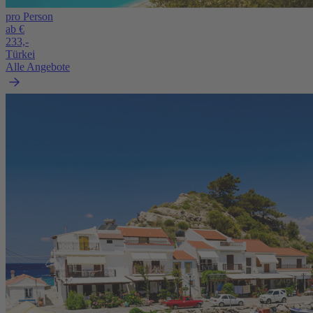
pro Person
ab €
233,-
Türkei
Alle Angebote