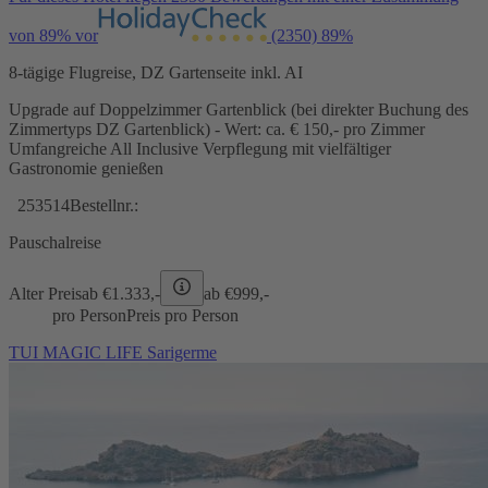
von 89% vor
(2350)
89%
8-tägige Flugreise, DZ Gartenseite inkl. AI
Upgrade auf Doppelzimmer Gartenblick (bei direkter Buchung des
Zimmertyps DZ Gartenblick) - Wert: ca. € 150,- pro Zimmer
Umfangreiche All Inclusive Verpflegung mit vielfältiger
Gastronomie genießen
253514
Bestellnr.:
Pauschalreise
Alter Preis
ab €
1.333,-
ab €
999,-
pro Person
Preis pro Person
TUI MAGIC LIFE Sarigerme