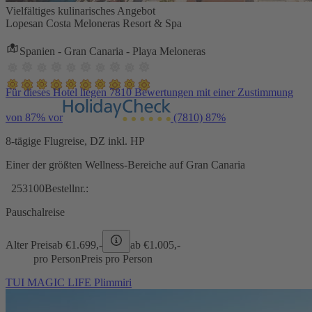
Vielfältiges kulinarisches Angebot
Lopesan Costa Meloneras Resort & Spa
Spanien - Gran Canaria - Playa Meloneras
Für dieses Hotel liegen 7810 Bewertungen mit einer Zustimmung
von 87% vor
(7810)
87%
8-tägige Flugreise, DZ inkl. HP
Einer der größten Wellness-Bereiche auf Gran Canaria
253100
Bestellnr.:
Pauschalreise
Alter Preis
ab €
1.699,-
ab €
1.005,-
pro Person
Preis pro Person
TUI MAGIC LIFE Plimmiri