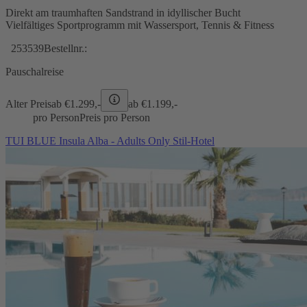
Direkt am traumhaften Sandstrand in idyllischer Bucht
Vielfältiges Sportprogramm mit Wassersport, Tennis & Fitness
253539
Bestellnr.:
Pauschalreise
Alter Preis
ab €
1.299,-
ab €
1.199,-
pro Person
Preis pro Person
TUI BLUE Insula Alba - Adults Only Stil-Hotel