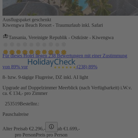
Ausflugspaket geschenkt
Kiwengwa Beach Resort - Traumurlaub inkl. Safari
Tansania, Vereinigte Republik - Ostküste - Kiwengwa
Für dieses Hotel liegen 238 Bewertungen mit einer Zustimmung
von 89% vor
(238)
89%
8- bzw. 9-tägige Flugreise, DZ inkl. AI light
Upgrade auf Doppelzimmer Meerblick (nach Verfügbarkeit) i.W.v.
ca. € 134,- pro Zimmer
253519
Bestellnr.:
Pauschalreise
Alter Preis
ab €
2.296,-
ab €
1.699,-
pro Person
Preis pro Person