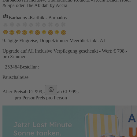
& Spa oder The Abidah by Accra
Barbados -Karibik - Barbados
9-tägige Flugreise, Doppelzimmer Meerblick inkl. AI
Upgrade auf All Inclusive Verpflegung geschenkt - Wert: € 798,-
pro Zimmer
253464
Bestellnr.:
Pauschalreise
Alter Preis
ab €
2.999,-
ab €
1.999,-
pro Person
Preis pro Person