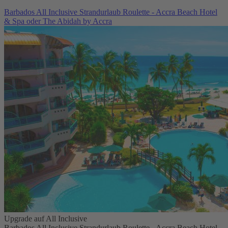
Barbados All Inclusive Strandurlaub Roulette - Accra Beach Hotel
& Spa oder The Abidah by Accra
Upgrade auf All Inclusive
Barbados All Inclusive Strandurlaub Roulette - Accra Beach Hotel