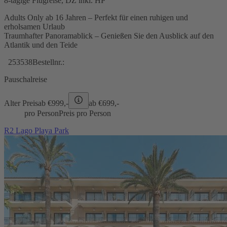
8-tägige Flugreise, DZ inkl. HP
Adults Only ab 16 Jahren – Perfekt für einen ruhigen und
erholsamen Urlaub
Traumhafter Panoramablick – Genießen Sie den Ausblick auf den
Atlantik und den Teide
253538
Bestellnr.:
Pauschalreise
Alter Preis
ab €
999,-
ab €
699,-
pro Person
Preis pro Person
R2 Lago Playa Park