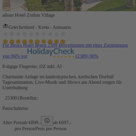
allsun Hotel Zorbas Village
Griechenland - Kreta - Anissaras
Für dieses Hotel liegen 2389 Bewertungen mit einer Zustimmung
von 96% vor
(2389)
96%
8-tägige Flugreise, DZ inkl. AI
Charmante Anlage im landestypischen, kretischen Dorfstil
Tagesanimation, Live-Musik und Shows am Abend sorgen für
Unterhaltung
253001
Bestellnr.:
Pauschalreise
Alter Preis
ab €
899,-
ab €
697,-
pro Person
Preis pro Person