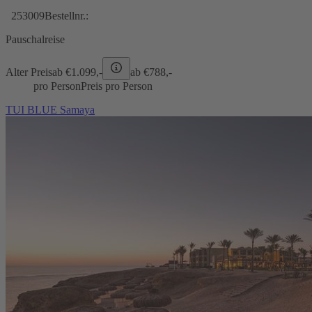
253009
Bestellnr.:
Pauschalreise
Alter Preis
ab €
1.099,-
ab €
788,-
pro Person
Preis pro Person
TUI BLUE Samaya