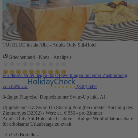
TUI BLUE Insula Alba - Adults Only Stil-Hotel
Griechenland - Kreta - Analipsis
Für dieses Hotel liegen 800 Bewertungen mit einer Zustimmung
von 84% vor
(800)
84%
8-tägige Flugreise, Doppelzimmer Swim-Up inkl. AI
Upgrade auf DZ Swim Up Sharing Pool (bei direkter Buchung des
Zimmertyps DZX2) - Wert: ca. € 550,- pro Zimmer
Adults Only Stil-Hotel ab 16 Jahren – Ruhige Wohlfühlatmosphäre
für erholsame Urlaubstage zu zweit
253537
Bestellnr.: