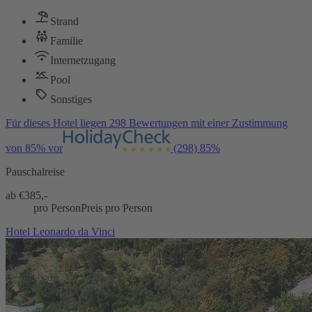
Strand
Familie
Internetzugang
Pool
Sonstiges
Für dieses Hotel liegen 298 Bewertungen mit einer Zustimmung
von 85% vor
(298)
85%
Pauschalreise
ab €
385,-
pro Person
Preis pro Person
Hotel Leonardo da Vinci