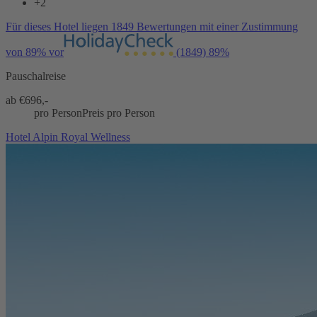
+2
Für dieses Hotel liegen 1849 Bewertungen mit einer Zustimmung
von 89% vor
(1849)
89%
Pauschalreise
ab €
696,-
pro Person
Preis pro Person
Hotel Alpin Royal Wellness