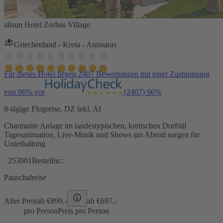
allsun Hotel Zorbas Village
Griechenland - Kreta - Anissaras
Für dieses Hotel liegen 2407 Bewertungen mit einer Zustimmung
von 96% vor
(2407)
96%
8-tägige Flugreise, DZ inkl. AI
Charmante Anlage im landestypischen, kretischen Dorfstil
Tagesanimation, Live-Musik und Shows am Abend sorgen für
Unterhaltung
253001
Bestellnr.:
Pauschalreise
Alter Preis
ab €
899,-
ab €
697,-
pro Person
Preis pro Person