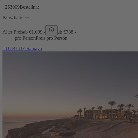
253009
Bestellnr.:
Pauschalreise
Alter Preis
ab €
1.099,-
ab €
788,-
pro Person
Preis pro Person
TUI BLUE Samaya