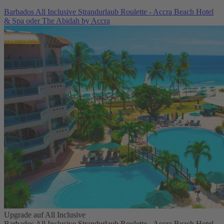
Barbados All Inclusive Strandurlaub Roulette - Accra Beach Hotel
& Spa oder The Abidah by Accra
Upgrade auf All Inclusive
Barbados All Inclusive Strandurlaub Roulette - Accra Beach Hotel