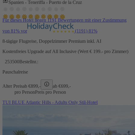
Spanien - Teneriffa - Puerto de la Cruz
Für dieses Hotel liegen 1191 Bewertungen mit einer Zustimmung
von 81% vor
(1191)
81%
8-tägige Flugreise, Doppelzimmer Premium inkl. AI
Kostenfreies Upgrade auf All Inclusive (Wert € 199.- pro Zimmer)
253500
Bestellnr.:
Pauschalreise
Alter Preis
ab €
899,-
ab €
699,-
pro Person
Preis pro Person
TUI BLUE Atlantic Hills - Adults Only Stil-Hotel