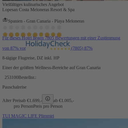
Vielfältiges kulinarisches Angebot
Lopesan Costa Meloneras Resort & Spa
Spanien - Gran Canaria - Playa Meloneras
Für dieses Hotel liegen 7805 Bewertungen mit einer Zustimmung
von 87% vor
(7805)
87%
8-tägige Flugreise, DZ inkl. HP
Einer der größten Wellness-Bereiche auf Gran Canaria
253100
Bestellnr.:
Pauschalreise
Alter Preis
ab €
1.699,-
ab €
1.005,-
pro Person
Preis pro Person
TUI MAGIC LIFE Plimmiri