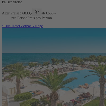
Pauschalreise
Alter Preis
ab €
833,-
ab €
666,-
pro Person
Preis pro Person
allsun Hotel Zorbas Village