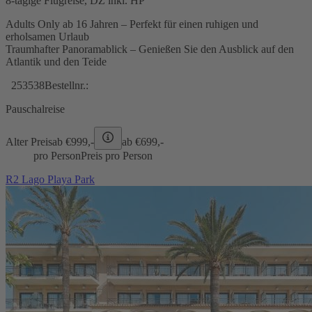
8-tägige Flugreise, DZ inkl. HP
Adults Only ab 16 Jahren – Perfekt für einen ruhigen und
erholsamen Urlaub
Traumhafter Panoramablick – Genießen Sie den Ausblick auf den
Atlantik und den Teide
253538
Bestellnr.:
Pauschalreise
Alter Preis
ab €
999,-
ab €
699,-
pro Person
Preis pro Person
R2 Lago Playa Park