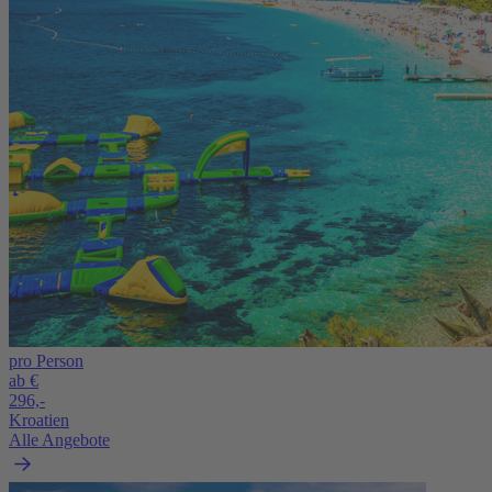
pro Person
ab €
296,-
Kroatien
Alle Angebote