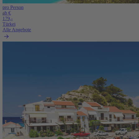
pro Person
ab €
179,-
Türkei
Alle Angebote