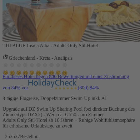
TUI BLUE Insula Alba - Adults Only Stil-Hotel
Griechenland - Kreta - Analipsis
Für dieses Hotel liegen 800 Bewertungen mit einer Zustimmung
von 84% vor
(800)
84%
8-tägige Flugreise, Doppelzimmer Swim-Up inkl. AI
Upgrade auf DZ Swim Up Sharing Pool (bei direkter Buchung des
Zimmertyps DZX2) - Wert: ca. € 550,- pro Zimmer
Adults Only Stil-Hotel ab 16 Jahren – Ruhige Wohlfühlatmosphäre
für erholsame Urlaubstage zu zweit
253537
Bestellnr.: