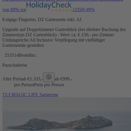
von 89% vor
(2350)
89%
8-tägige Flugreise, DZ Gartenseite inkl. AI
Upgrade auf Doppelzimmer Gartenblick (bei direkter Buchung des
Zimmertyps DZ Gartenblick) - Wert: ca. € 150,- pro Zimmer
Umfangreiche All Inclusive Verpflegung mit vielfältiger
Gastronomie genießen
253514
Bestellnr.:
Pauschalreise
Alter Preis
ab €
1.333,-
ab €
999,-
pro Person
Preis pro Person
TUI MAGIC LIFE Sarigerme