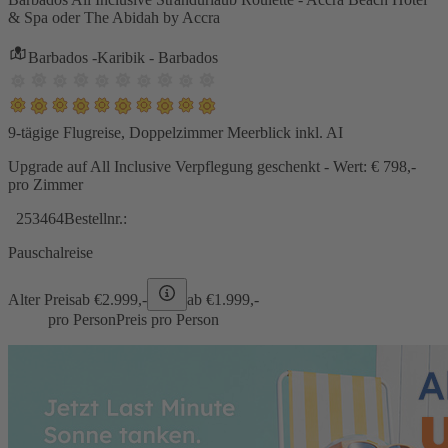
& Spa oder The Abidah by Accra
Barbados -Karibik - Barbados
9-tägige Flugreise, Doppelzimmer Meerblick inkl. AI
Upgrade auf All Inclusive Verpflegung geschenkt - Wert: € 798,-
pro Zimmer
253464
Bestellnr.:
Pauschalreise
Alter Preis
ab €
2.999,-
ab €
1.999,-
pro Person
Preis pro Person