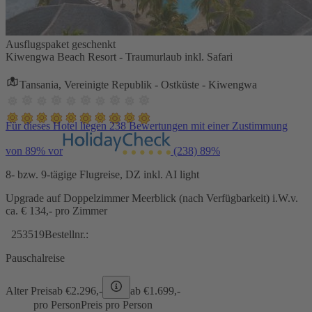
Ausflugspaket geschenkt
Kiwengwa Beach Resort - Traumurlaub inkl. Safari
Tansania, Vereinigte Republik - Ostküste - Kiwengwa
Für dieses Hotel liegen 238 Bewertungen mit einer Zustimmung
von 89% vor
(238)
89%
8- bzw. 9-tägige Flugreise, DZ inkl. AI light
Upgrade auf Doppelzimmer Meerblick (nach Verfügbarkeit) i.W.v.
ca. € 134,- pro Zimmer
253519
Bestellnr.:
Pauschalreise
Alter Preis
ab €
2.296,-
ab €
1.699,-
pro Person
Preis pro Person