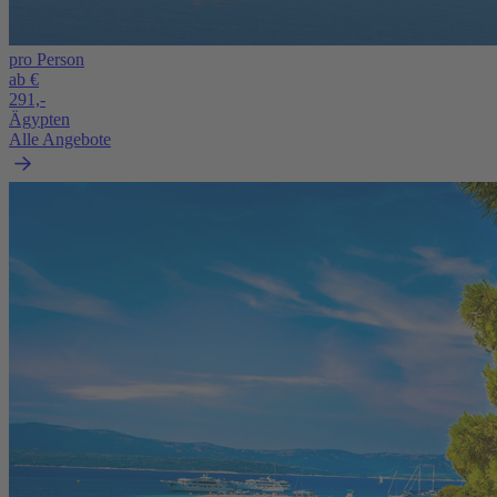
pro Person
ab €
291,-
Ägypten
Alle Angebote