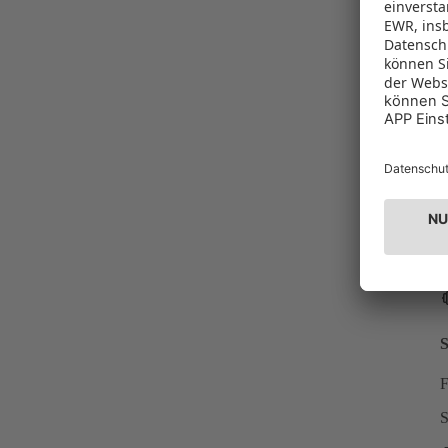
S
I
P
P
S
F
S