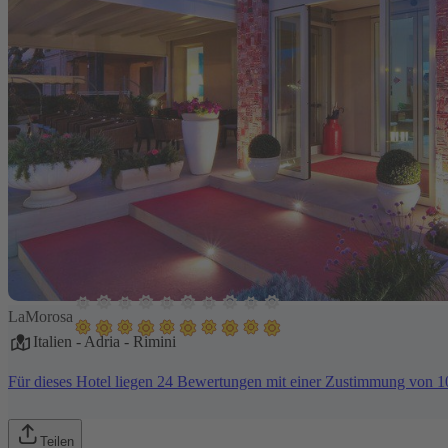
LaMorosa
Italien
-
Adria
-
Rimini
Für dieses Hotel liegen 24 Bewertungen mit einer Zustimmung von 
Teilen