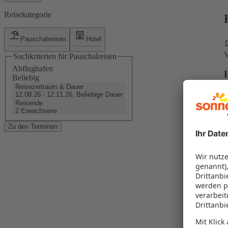
Reisekategorie
Pauschalreisen
Hotel
V
Suchkriterien für Pauschalreisen
Abflughafen
Beliebig
Reisezeitraum & Dauer
12.08.26 - 12.11.26, Beliebige Dauer
Reisende
2 Erwachsene
b
Zu den Terminen
S
F
B
K