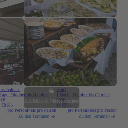
uschalreise
Hotel
Tage, Oktober bis Oktober
1 Nacht, Oktober bis Oktober
026
2026
Alle Bilder & Videos anzeigen
 €
818,-
ab €
59,-
pro Person
Preis pro Person
pro Person
Preis pro Person
Zu den Terminen
Zu den Terminen