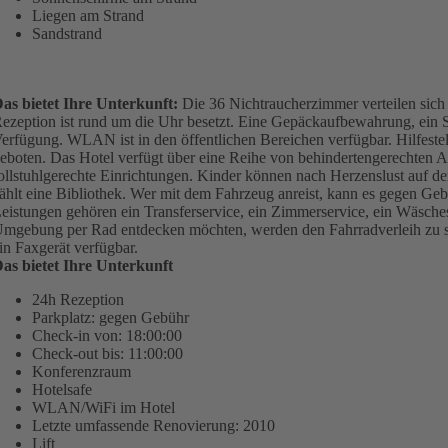
Liegen am Strand
Sandstrand
as bietet Ihre Unterkunft:
Die 36 Nichtraucherzimmer verteilen sich 
ezeption ist rund um die Uhr besetzt. Eine Gepäckaufbewahrung, ein S
erfügung. WLAN ist in den öffentlichen Bereichen verfügbar. Hilfest
eboten. Das Hotel verfügt über eine Reihe von behindertengerechten 
ollstuhlgerechte Einrichtungen. Kinder können nach Herzenslust auf d
ählt eine Bibliothek. Wer mit dem Fahrzeug anreist, kann es gegen Geb
eistungen gehören ein Transferservice, ein Zimmerservice, ein Wäsches
mgebung per Rad entdecken möchten, werden den Fahrradverleih zu sch
in Faxgerät verfügbar.
as bietet Ihre Unterkunft
24h Rezeption
Parkplatz: gegen Gebühr
Check-in von: 18:00:00
Check-out bis: 11:00:00
Konferenzraum
Hotelsafe
WLAN/WiFi im Hotel
Letzte umfassende Renovierung: 2010
Lift