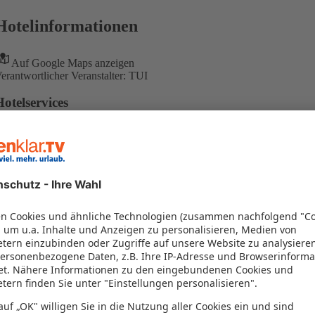
Hotelinformationen
Auf Google Maps anzeigen
erantwortlicher Veranstalter: TUI
Hotelservices
each
trandnah
amilie
abysitting
inderfreundlich