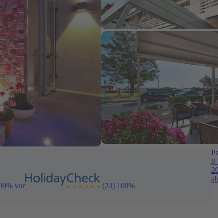
Pa
8 
2
ab
100% vor
(24)
100%