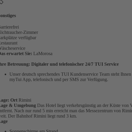
onstiges
arrierefrei
ichtraucher-Zimmer
arkplätze verfügbar
estaurant
äscheservice
as erwartet Sie:
LaMorosa
hre Betreuung: Digitaler und telefonischer 24/7 TUI Service
Unser deutsch sprechendes TUI Kundenservice Team steht Ihnen 2
myTui App, telefonisch und per SMS zur Verfügung.
age: Ort
Rimini
Lage & Umgebung
Das Hotel liegt verkehrsgünstig an der Küste von
ntfernt. Nach nur rund 5 min erreicht man das Messezentrum von Rimin
eit. Der Bahnhof Rimini liegt rund 3 km.
Lage
Sonnenschirme am Strand