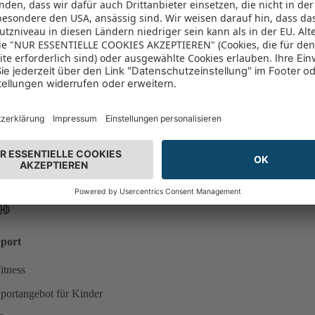
pielplatz
nternet
WLAN verfügbar
ool
ool
port
itness
portangebot für Kinder