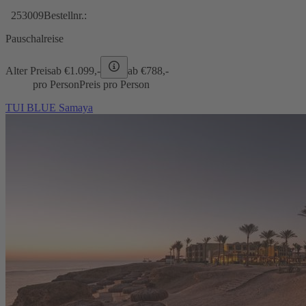
253009
Bestellnr.:
Pauschalreise
Alter Preis
ab €
1.099,-
ab €
788,-
pro Person
Preis pro Person
TUI BLUE Samaya