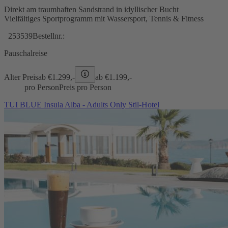
Direkt am traumhaften Sandstrand in idyllischer Bucht
Vielfältiges Sportprogramm mit Wassersport, Tennis & Fitness
253539
Bestellnr.:
Pauschalreise
Alter Preis
ab €
1.299,-
ab €
1.199,-
pro Person
Preis pro Person
TUI BLUE Insula Alba - Adults Only Stil-Hotel