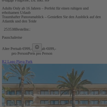
8-tägige Flugreise, DZ inkl. HP
Adults Only ab 16 Jahren – Perfekt für einen ruhigen und
erholsamen Urlaub
Traumhafter Panoramablick – Genießen Sie den Ausblick auf den
Atlantik und den Teide
253538
Bestellnr.:
Pauschalreise
Alter Preis
ab €
999,-
ab €
699,-
pro Person
Preis pro Person
R2 Lago Playa Park