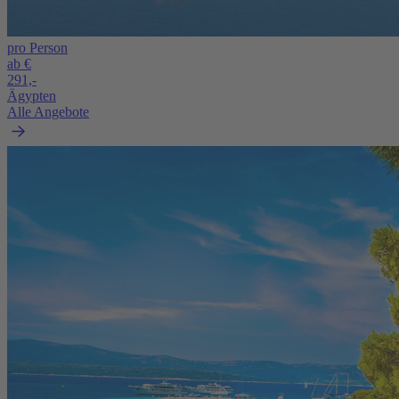
pro Person
ab €
291,-
Ägypten
Alle Angebote