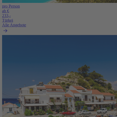
pro Person
ab €
233,-
Türkei
Alle Angebote