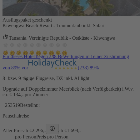
Ausflugspaket geschenkt
Kiwengwa Beach Resort - Traumurlaub inkl. Safari
Tansania, Vereinigte Republik - Ostküste - Kiwengwa
Für dieses Hotel liegen 238 Bewertungen mit einer Zustimmung
von 89% vor
(238)
89%
8- bzw. 9-tägige Flugreise, DZ inkl. AI light
Upgrade auf Doppelzimmer Meerblick (nach Verfügbarkeit) i.W.v.
ca. € 134,- pro Zimmer
253519
Bestellnr.:
Pauschalreise
Alter Preis
ab €
2.296,-
ab €
1.699,-
pro Person
Preis pro Person