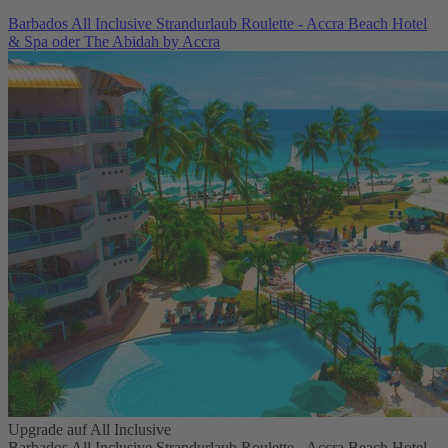
Barbados All Inclusive Strandurlaub Roulette - Accra Beach Hotel
& Spa oder The Abidah by Accra
Upgrade auf All Inclusive
Barbados All Inclusive Strandurlaub Roulette - Accra Beach Hotel