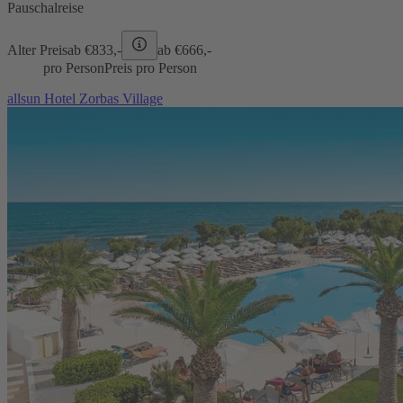
Pauschalreise
Alter Preis
ab €
833,-
ab €
666,-
pro Person
Preis pro Person
allsun Hotel Zorbas Village