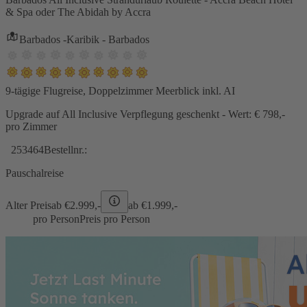
& Spa oder The Abidah by Accra
Barbados -Karibik - Barbados
9-tägige Flugreise, Doppelzimmer Meerblick inkl. AI
Upgrade auf All Inclusive Verpflegung geschenkt - Wert: € 798,-
pro Zimmer
253464
Bestellnr.:
Pauschalreise
Alter Preis
ab €
2.999,-
ab €
1.999,-
pro Person
Preis pro Person