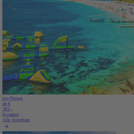
pro Person
ab €
302,-
Kroatien
Alle Angebote