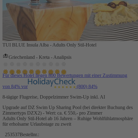
TUI BLUE Insula Alba - Adults Only Stil-Hotel
Griechenland - Kreta - Analipsis
Für dieses Hotel liegen 800 Bewertungen mit einer Zustimmung
von 84% vor
(800)
84%
8-tägige Flugreise, Doppelzimmer Swim-Up inkl. AI
Upgrade auf DZ Swim Up Sharing Pool (bei direkter Buchung des
Zimmertyps DZX2) - Wert: ca. € 550,- pro Zimmer
Adults Only Stil-Hotel ab 16 Jahren – Ruhige Wohlfühlatmosphäre
für erholsame Urlaubstage zu zweit
253537
Bestellnr.: