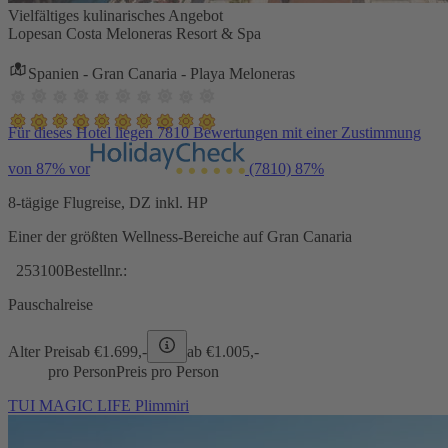
Vielfältiges kulinarisches Angebot
Lopesan Costa Meloneras Resort & Spa
Spanien - Gran Canaria - Playa Meloneras
Für dieses Hotel liegen 7810 Bewertungen mit einer Zustimmung
von 87% vor
(7810)
87%
8-tägige Flugreise, DZ inkl. HP
Einer der größten Wellness-Bereiche auf Gran Canaria
253100
Bestellnr.:
Pauschalreise
Alter Preis
ab €
1.699,-
ab €
1.005,-
pro Person
Preis pro Person
TUI MAGIC LIFE Plimmiri