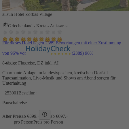
allsun Hotel Zorbas Village
Griechenland - Kreta - Anissaras
Für dieses Hotel liegen 2389 Bewertungen mit einer Zustimmung
von 96% vor
(2389)
96%
8-tägige Flugreise, DZ inkl. AI
Charmante Anlage im landestypischen, kretischen Dorfstil
Tagesanimation, Live-Musik und Shows am Abend sorgen für
Unterhaltung
253001
Bestellnr.:
Pauschalreise
Alter Preis
ab €
899,-
ab €
697,-
pro Person
Preis pro Person