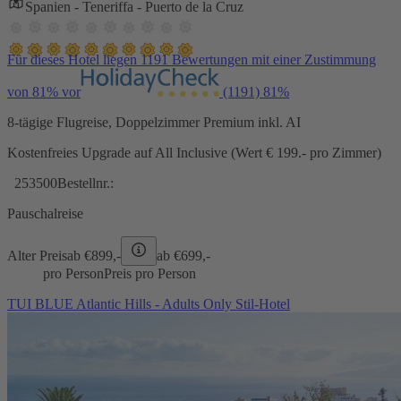
Spanien - Teneriffa - Puerto de la Cruz
Für dieses Hotel liegen 1191 Bewertungen mit einer Zustimmung
von 81% vor
(1191)
81%
8-tägige Flugreise, Doppelzimmer Premium inkl. AI
Kostenfreies Upgrade auf All Inclusive (Wert € 199.- pro Zimmer)
253500
Bestellnr.:
Pauschalreise
Alter Preis
ab €
899,-
ab €
699,-
pro Person
Preis pro Person
TUI BLUE Atlantic Hills - Adults Only Stil-Hotel