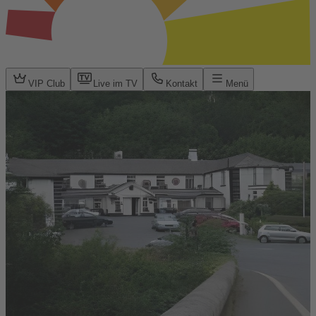
VIP Club
Live im TV
Kontakt
Menü