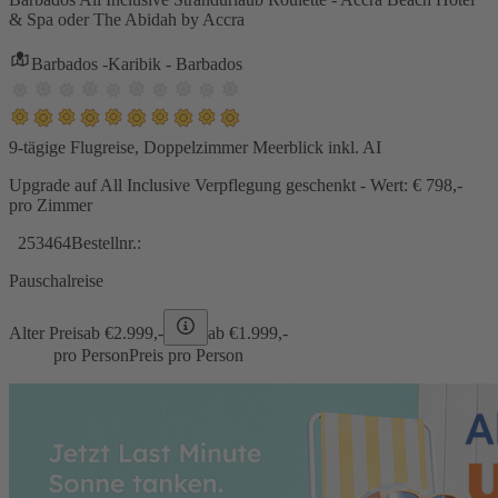
& Spa oder The Abidah by Accra
Barbados -Karibik - Barbados
9-tägige Flugreise, Doppelzimmer Meerblick inkl. AI
Upgrade auf All Inclusive Verpflegung geschenkt - Wert: € 798,-
pro Zimmer
253464
Bestellnr.:
Pauschalreise
Alter Preis
ab €
2.999,-
ab €
1.999,-
pro Person
Preis pro Person