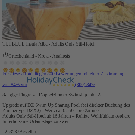
TUI BLUE Insula Alba - Adults Only Stil-Hotel
Griechenland - Kreta - Analipsis
Für dieses Hotel liegen 800 Bewertungen mit einer Zustimmung
von 84% vor
(800)
84%
8-tägige Flugreise, Doppelzimmer Swim-Up inkl. AI
Upgrade auf DZ Swim Up Sharing Pool (bei direkter Buchung des
Zimmertyps DZX2) - Wert: ca. € 550,- pro Zimmer
Adults Only Stil-Hotel ab 16 Jahren – Ruhige Wohlfühlatmosphäre
für erholsame Urlaubstage zu zweit
253537
Bestellnr.: