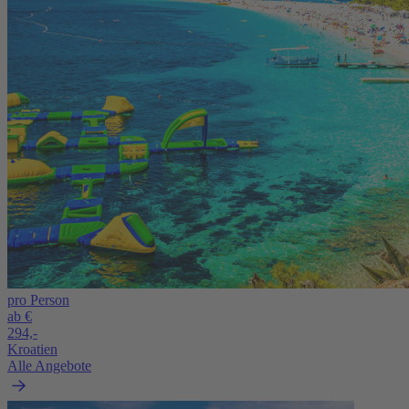
pro Person
ab €
294,-
Kroatien
Alle Angebote