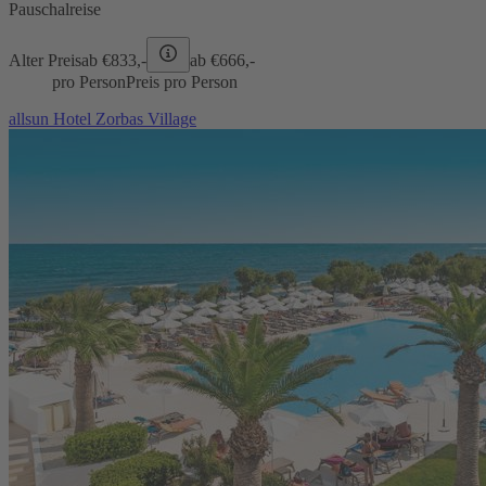
Pauschalreise
Alter Preis
ab €
833,-
ab €
666,-
pro Person
Preis pro Person
allsun Hotel Zorbas Village