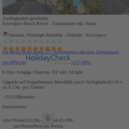
Ausflugspaket geschenkt
Kiwengwa Beach Resort - Traumurlaub inkl. Safari
Tansania, Vereinigte Republik - Ostküste - Kiwengwa
Für dieses Hotel liegen 237 Bewertungen mit einer Zustimmung
von 89% vor
(237)
89%
8- bzw. 9-tägige Flugreise, DZ inkl. AI light
Upgrade auf Doppelzimmer Meerblick (nach Verfügbarkeit) i.W.v.
ca. € 134,- pro Zimmer
253519
Bestellnr.:
Pauschalreise
Alter Preis
ab €
2.296,-
ab €
1.699,-
pro Person
Preis pro Person