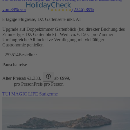
von 89% vor
(2346)
89%
8-tägige Flugreise, DZ Gartenseite inkl. AI
Upgrade auf Doppelzimmer Gartenblick (bei direkter Buchung des
Zimmertyps DZ Gartenblick) - Wert: ca. € 150,- pro Zimmer
Umfangreiche All Inclusive Verpflegung mit vielfältiger
Gastronomie genießen
253514
Bestellnr.:
Pauschalreise
Alter Preis
ab €
1.333,-
ab €
999,-
pro Person
Preis pro Person
TUI MAGIC LIFE Sarigerme