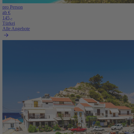
pro Person
ab €
145,-
Türkei
Alle Angebote