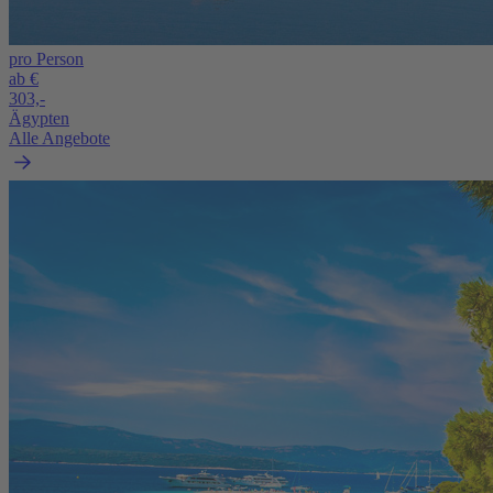
pro Person
ab €
303,-
Ägypten
Alle Angebote