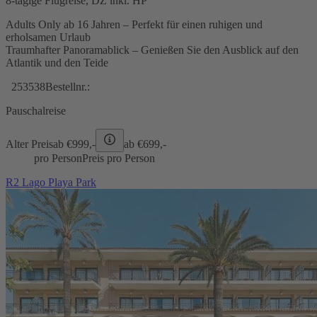
8-tägige Flugreise, DZ inkl. HP
Adults Only ab 16 Jahren – Perfekt für einen ruhigen und
erholsamen Urlaub
Traumhafter Panoramablick – Genießen Sie den Ausblick auf den
Atlantik und den Teide
253538
Bestellnr.:
Pauschalreise
Alter Preis
ab €
999,-
ab €
699,-
pro Person
Preis pro Person
R2 Lago Playa Park