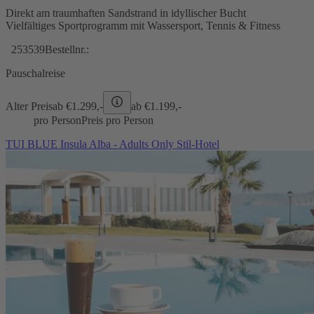
Direkt am traumhaften Sandstrand in idyllischer Bucht
Vielfältiges Sportprogramm mit Wassersport, Tennis & Fitness
253539
Bestellnr.:
Pauschalreise
Alter Preis
ab €
1.299,-
ab €
1.199,-
pro Person
Preis pro Person
TUI BLUE Insula Alba - Adults Only Stil-Hotel