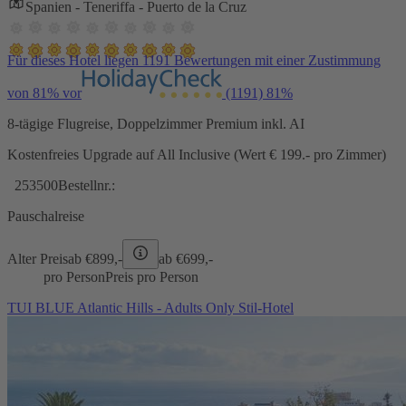
Spanien - Teneriffa - Puerto de la Cruz
Für dieses Hotel liegen 1191 Bewertungen mit einer Zustimmung
von 81% vor
(1191)
81%
8-tägige Flugreise, Doppelzimmer Premium inkl. AI
Kostenfreies Upgrade auf All Inclusive (Wert € 199.- pro Zimmer)
253500
Bestellnr.:
Pauschalreise
Alter Preis
ab €
899,-
ab €
699,-
pro Person
Preis pro Person
TUI BLUE Atlantic Hills - Adults Only Stil-Hotel