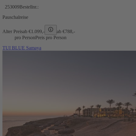
253009
Bestellnr.:
Pauschalreise
Alter Preis
ab €
1.099,-
ab €
788,-
pro Person
Preis pro Person
TUI BLUE Samaya