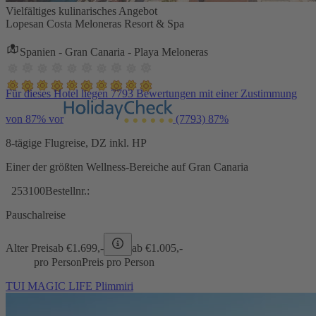
Vielfältiges kulinarisches Angebot
Lopesan Costa Meloneras Resort & Spa
Spanien - Gran Canaria - Playa Meloneras
Für dieses Hotel liegen 7793 Bewertungen mit einer Zustimmung
von 87% vor
(7793)
87%
8-tägige Flugreise, DZ inkl. HP
Einer der größten Wellness-Bereiche auf Gran Canaria
253100
Bestellnr.:
Pauschalreise
Alter Preis
ab €
1.699,-
ab €
1.005,-
pro Person
Preis pro Person
TUI MAGIC LIFE Plimmiri