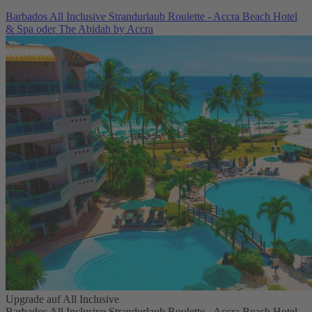
Barbados All Inclusive Strandurlaub Roulette - Accra Beach Hotel
& Spa oder The Abidah by Accra
Upgrade auf All Inclusive
Barbados All Inclusive Strandurlaub Roulette - Accra Beach Hotel