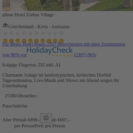
allsun Hotel Zorbas Village
Griechenland - Kreta - Anissaras
Für dieses Hotel liegen 2397 Bewertungen mit einer Zustimmung
von 96% vor
(2397)
96%
8-tägige Flugreise, DZ inkl. AI
Charmante Anlage im landestypischen, kretischen Dorfstil
Tagesanimation, Live-Musik und Shows am Abend sorgen für
Unterhaltung
253001
Bestellnr.:
Pauschalreise
Alter Preis
ab €
899,-
ab €
697,-
pro Person
Preis pro Person