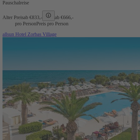
Pauschalreise
Alter Preis
ab €
833,-
ab €
666,-
pro Person
Preis pro Person
allsun Hotel Zorbas Village