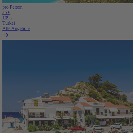
pro Person
ab €
109,-
Türkei
Alle Angebote