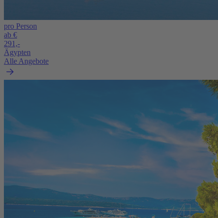
pro Person
ab €
291,-
Ägypten
Alle Angebote