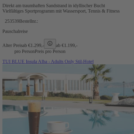
Direkt am traumhaften Sandstrand in idyllischer Bucht
Vielfältiges Sportprogramm mit Wassersport, Tennis & Fitness
253539
Bestellnr.:
Pauschalreise
Alter Preis
ab €
1.299,-
ab €
1.199,-
pro Person
Preis pro Person
TUI BLUE Insula Alba - Adults Only Stil-Hotel