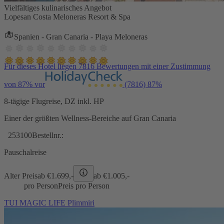
Vielfältiges kulinarisches Angebot
Lopesan Costa Meloneras Resort & Spa
Spanien - Gran Canaria - Playa Meloneras
Für dieses Hotel liegen 7816 Bewertungen mit einer Zustimmung
von 87% vor
(7816)
87%
8-tägige Flugreise, DZ inkl. HP
Einer der größten Wellness-Bereiche auf Gran Canaria
253100
Bestellnr.:
Pauschalreise
Alter Preis
ab €
1.699,-
ab €
1.005,-
pro Person
Preis pro Person
TUI MAGIC LIFE Plimmiri