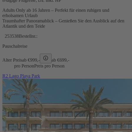
8-tägige Flugreise, DZ inkl. HP
Adults Only ab 16 Jahren – Perfekt für einen ruhigen und
erholsamen Urlaub
Traumhafter Panoramablick – Genießen Sie den Ausblick auf den
Atlantik und den Teide
253538
Bestellnr.:
Pauschalreise
Alter Preis
ab €
999,-
ab €
699,-
pro Person
Preis pro Person
R2 Lago Playa Park