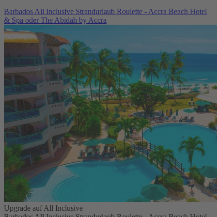
Barbados All Inclusive Strandurlaub Roulette - Accra Beach Hotel
& Spa oder The Abidah by Accra
Upgrade auf All Inclusive
Barbados All Inclusive Strandurlaub Roulette - Accra Beach Hotel