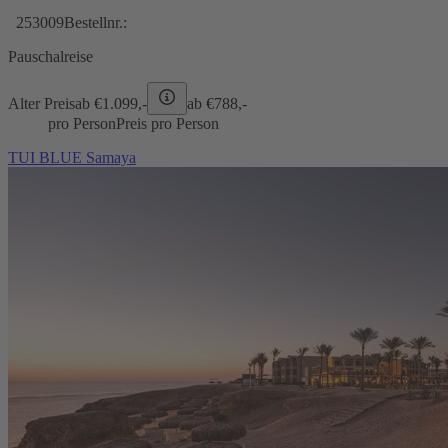
253009
Bestellnr.:
Pauschalreise
Alter Preis
ab €
1.099,-
ab €
788,-
pro Person
Preis pro Person
TUI BLUE Samaya