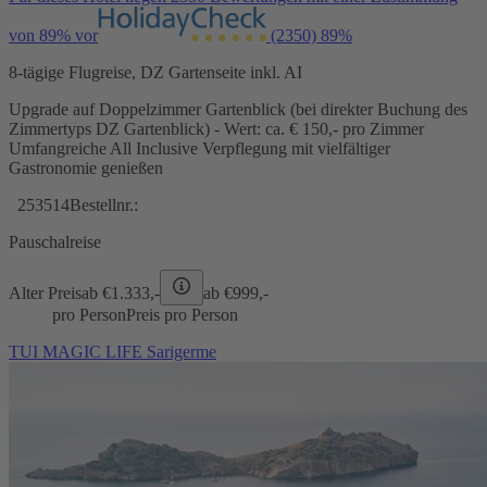
von 89% vor
(2350)
89%
8-tägige Flugreise, DZ Gartenseite inkl. AI
Upgrade auf Doppelzimmer Gartenblick (bei direkter Buchung des
Zimmertyps DZ Gartenblick) - Wert: ca. € 150,- pro Zimmer
Umfangreiche All Inclusive Verpflegung mit vielfältiger
Gastronomie genießen
253514
Bestellnr.:
Pauschalreise
Alter Preis
ab €
1.333,-
ab €
999,-
pro Person
Preis pro Person
TUI MAGIC LIFE Sarigerme