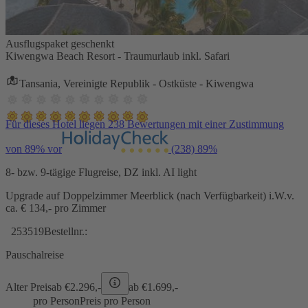
Ausflugspaket geschenkt
Kiwengwa Beach Resort - Traumurlaub inkl. Safari
Tansania, Vereinigte Republik - Ostküste - Kiwengwa
Für dieses Hotel liegen 238 Bewertungen mit einer Zustimmung
von 89% vor
(238)
89%
8- bzw. 9-tägige Flugreise, DZ inkl. AI light
Upgrade auf Doppelzimmer Meerblick (nach Verfügbarkeit) i.W.v.
ca. € 134,- pro Zimmer
253519
Bestellnr.:
Pauschalreise
Alter Preis
ab €
2.296,-
ab €
1.699,-
pro Person
Preis pro Person