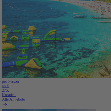
pro Person
ab €
275,-
Kroatien
Alle Angebote