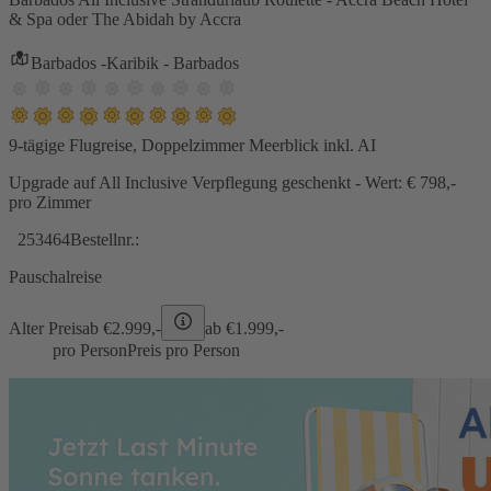
& Spa oder The Abidah by Accra
Barbados -Karibik - Barbados
9-tägige Flugreise, Doppelzimmer Meerblick inkl. AI
Upgrade auf All Inclusive Verpflegung geschenkt - Wert: € 798,-
pro Zimmer
253464
Bestellnr.:
Pauschalreise
Alter Preis
ab €
2.999,-
ab €
1.999,-
pro Person
Preis pro Person