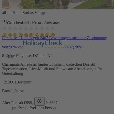
allsun Hotel Zorbas Village
Griechenland - Kreta - Anissaras
Für dieses Hotel liegen 2407 Bewertungen mit einer Zustimmung
von 96% vor
(2407)
96%
8-tägige Flugreise, DZ inkl. AI
Charmante Anlage im landestypischen, kretischen Dorfstil
Tagesanimation, Live-Musik und Shows am Abend sorgen für
Unterhaltung
253001
Bestellnr.:
Pauschalreise
Alter Preis
ab €
899,-
ab €
697,-
pro Person
Preis pro Person