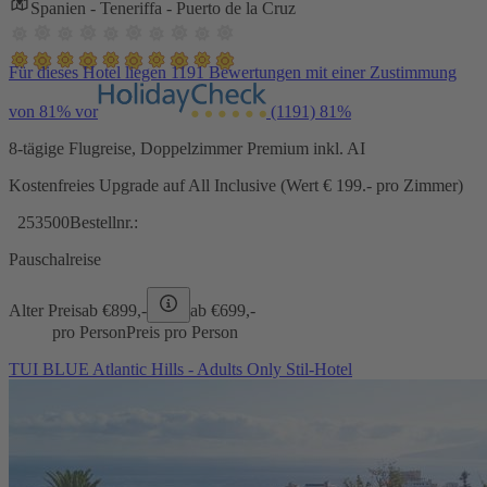
Spanien - Teneriffa - Puerto de la Cruz
Für dieses Hotel liegen 1191 Bewertungen mit einer Zustimmung
von 81% vor
(1191)
81%
8-tägige Flugreise, Doppelzimmer Premium inkl. AI
Kostenfreies Upgrade auf All Inclusive (Wert € 199.- pro Zimmer)
253500
Bestellnr.:
Pauschalreise
Alter Preis
ab €
899,-
ab €
699,-
pro Person
Preis pro Person
TUI BLUE Atlantic Hills - Adults Only Stil-Hotel