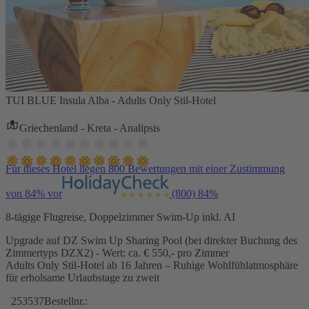
TUI BLUE Insula Alba - Adults Only Stil-Hotel
Griechenland - Kreta - Analipsis
Für dieses Hotel liegen 800 Bewertungen mit einer Zustimmung
von 84% vor
(800)
84%
8-tägige Flugreise, Doppelzimmer Swim-Up inkl. AI
Upgrade auf DZ Swim Up Sharing Pool (bei direkter Buchung des
Zimmertyps DZX2) - Wert: ca. € 550,- pro Zimmer
Adults Only Stil-Hotel ab 16 Jahren – Ruhige Wohlfühlatmosphäre
für erholsame Urlaubstage zu zweit
253537
Bestellnr.: