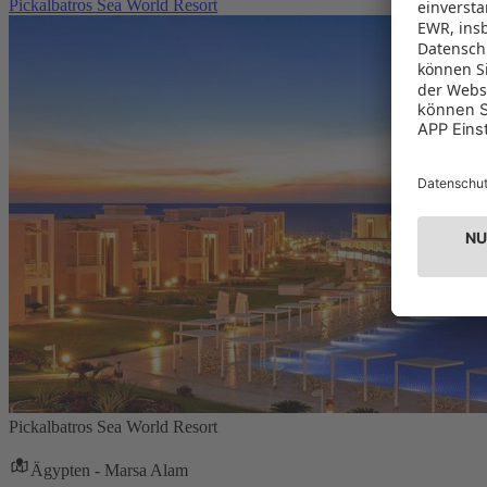
Pickalbatros Sea World Resort
Pickalbatros Sea World Resort
Ägypten - Marsa Alam