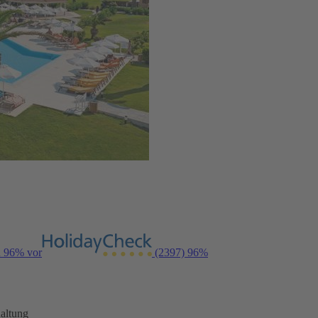
n 96% vor
(2397)
96%
altung