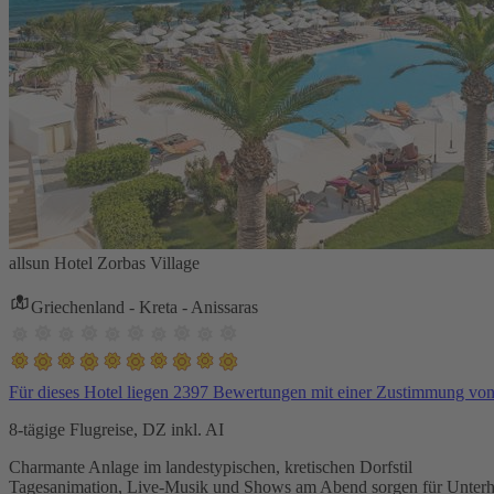
allsun Hotel Zorbas Village
Griechenland - Kreta - Anissaras
Für dieses Hotel liegen 2397 Bewertungen mit einer Zustimmung vo
8-tägige Flugreise, DZ inkl. AI
Charmante Anlage im landestypischen, kretischen Dorfstil
Tagesanimation, Live-Musik und Shows am Abend sorgen für Unterh