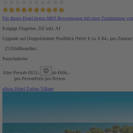
Für dieses Hotel liegen 6893 Bewertungen mit einer Zustimmung vo
8-tägige Flugreise, DZ inkl. AI
Upgrade auf Doppelzimmer Poolblick (Wert: € ca. € 84,- pro Zimmer) 
253504
Bestellnr.:
Pauschalreise
Alter Preis
ab €
833,-
ab €
666,-
pro Person
Preis pro Person
allsun Hotel Zorbas Village