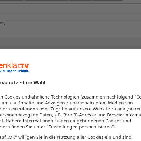
en.
el in einem Paket kombiniert werden – das spart Zeit und Geld. Nutzen 
en!