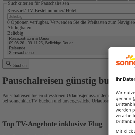
Suchkriterien für Pauschalreisen
Reiseziel/ TV-Bestellnummer/ Hotel
0 Optionen verfügbar. Verwenden Sie die Pfeiltasten zum Navigier
Abflughafen
Beliebig
Reisezeitraum & Dauer
09.08.26 - 09.11.26, Beliebige Dauer
Reisende
2 Erwachsene
Suchen
Pauschalreisen günstig buchen
Pauschalreisen bieten stressfreien Urlaubsgenuss, indem Flug und Hot
bei sonnenklar.TV buchen und unvergessliche Urlaubsmomente erleb
Top TV-Angebote inklusive Flug