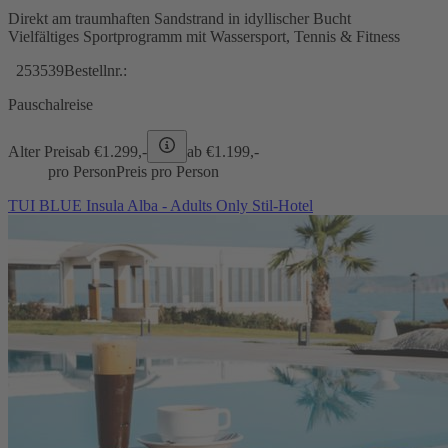
Direkt am traumhaften Sandstrand in idyllischer Bucht
Vielfältiges Sportprogramm mit Wassersport, Tennis & Fitness
253539
Bestellnr.:
Pauschalreise
Alter Preis
ab €
1.299,-
ab €
1.199,-
pro Person
Preis pro Person
TUI BLUE Insula Alba - Adults Only Stil-Hotel