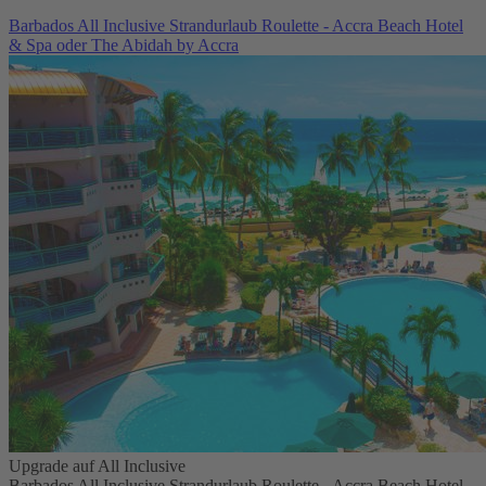
Barbados All Inclusive Strandurlaub Roulette - Accra Beach Hotel
& Spa oder The Abidah by Accra
Upgrade auf All Inclusive
Barbados All Inclusive Strandurlaub Roulette - Accra Beach Hotel