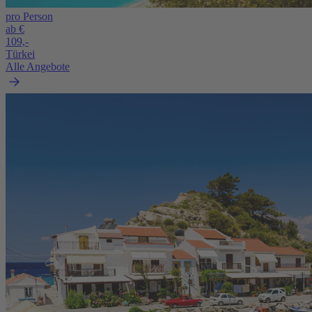
pro Person
ab €
109,-
Türkei
Alle Angebote