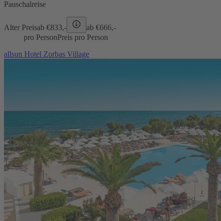
Pauschalreise
Alter Preis
ab €
833,-
ab €
666,-
pro Person
Preis pro Person
allsun Hotel Zorbas Village