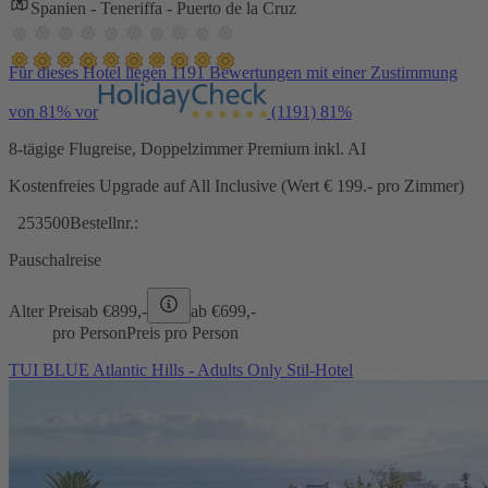
Spanien - Teneriffa - Puerto de la Cruz
Für dieses Hotel liegen 1191 Bewertungen mit einer Zustimmung
von 81% vor
(1191)
81%
8-tägige Flugreise, Doppelzimmer Premium inkl. AI
Kostenfreies Upgrade auf All Inclusive (Wert € 199.- pro Zimmer)
253500
Bestellnr.:
Pauschalreise
Alter Preis
ab €
899,-
ab €
699,-
pro Person
Preis pro Person
TUI BLUE Atlantic Hills - Adults Only Stil-Hotel