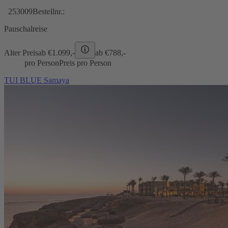
253009
Bestellnr.:
Pauschalreise
Alter Preis
ab €
1.099,-
ab €
788,-
pro Person
Preis pro Person
TUI BLUE Samaya