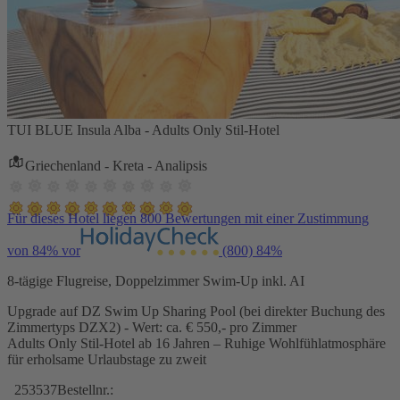
TUI BLUE Insula Alba - Adults Only Stil-Hotel
Griechenland - Kreta - Analipsis
Für dieses Hotel liegen 800 Bewertungen mit einer Zustimmung
von 84% vor
(800)
84%
8-tägige Flugreise, Doppelzimmer Swim-Up inkl. AI
Upgrade auf DZ Swim Up Sharing Pool (bei direkter Buchung des
Zimmertyps DZX2) - Wert: ca. € 550,- pro Zimmer
Adults Only Stil-Hotel ab 16 Jahren – Ruhige Wohlfühlatmosphäre
für erholsame Urlaubstage zu zweit
253537
Bestellnr.: