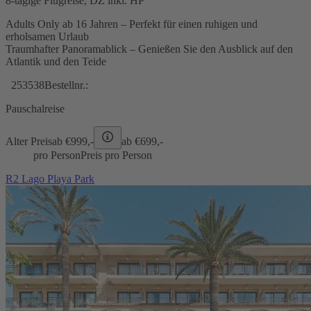
8-tägige Flugreise, DZ inkl. HP
Adults Only ab 16 Jahren – Perfekt für einen ruhigen und
erholsamen Urlaub
Traumhafter Panoramablick – Genießen Sie den Ausblick auf den
Atlantik und den Teide
253538
Bestellnr.:
Pauschalreise
Alter Preis
ab €
999,-
ab €
699,-
pro Person
Preis pro Person
R2 Lago Playa Park