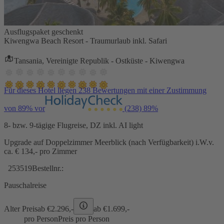
Ausflugspaket geschenkt
Kiwengwa Beach Resort - Traumurlaub inkl. Safari
Tansania, Vereinigte Republik - Ostküste - Kiwengwa
Für dieses Hotel liegen 238 Bewertungen mit einer Zustimmung
von 89% vor
(238)
89%
8- bzw. 9-tägige Flugreise, DZ inkl. AI light
Upgrade auf Doppelzimmer Meerblick (nach Verfügbarkeit) i.W.v.
ca. € 134,- pro Zimmer
253519
Bestellnr.:
Pauschalreise
Alter Preis
ab €
2.296,-
ab €
1.699,-
pro Person
Preis pro Person