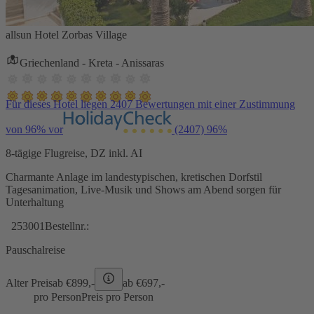
allsun Hotel Zorbas Village
Griechenland - Kreta - Anissaras
Für dieses Hotel liegen 2407 Bewertungen mit einer Zustimmung
von 96% vor
(2407)
96%
8-tägige Flugreise, DZ inkl. AI
Charmante Anlage im landestypischen, kretischen Dorfstil
Tagesanimation, Live-Musik und Shows am Abend sorgen für
Unterhaltung
253001
Bestellnr.:
Pauschalreise
Alter Preis
ab €
899,-
ab €
697,-
pro Person
Preis pro Person