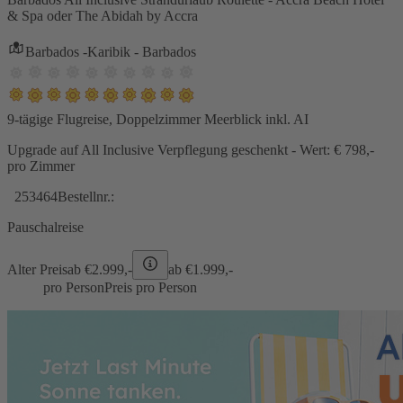
& Spa oder The Abidah by Accra
Barbados -Karibik - Barbados
9-tägige Flugreise, Doppelzimmer Meerblick inkl. AI
Upgrade auf All Inclusive Verpflegung geschenkt - Wert: € 798,-
pro Zimmer
253464
Bestellnr.:
Pauschalreise
Alter Preis
ab €
2.999,-
ab €
1.999,-
pro Person
Preis pro Person