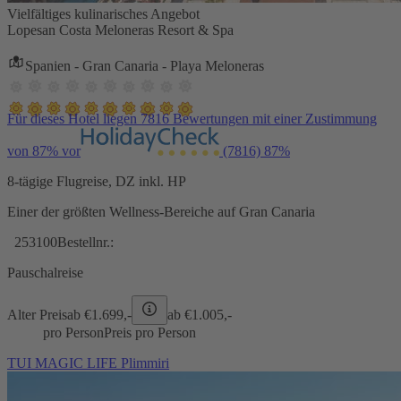
Vielfältiges kulinarisches Angebot
Lopesan Costa Meloneras Resort & Spa
Spanien - Gran Canaria - Playa Meloneras
Für dieses Hotel liegen 7816 Bewertungen mit einer Zustimmung
von 87% vor
(7816)
87%
8-tägige Flugreise, DZ inkl. HP
Einer der größten Wellness-Bereiche auf Gran Canaria
253100
Bestellnr.:
Pauschalreise
Alter Preis
ab €
1.699,-
ab €
1.005,-
pro Person
Preis pro Person
TUI MAGIC LIFE Plimmiri