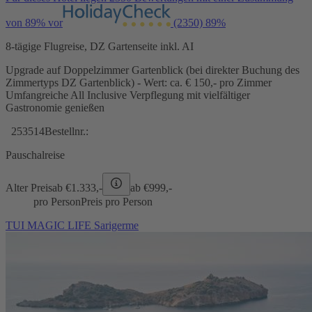
von 89% vor
(2350)
89%
8-tägige Flugreise, DZ Gartenseite inkl. AI
Upgrade auf Doppelzimmer Gartenblick (bei direkter Buchung des
Zimmertyps DZ Gartenblick) - Wert: ca. € 150,- pro Zimmer
Umfangreiche All Inclusive Verpflegung mit vielfältiger
Gastronomie genießen
253514
Bestellnr.:
Pauschalreise
Alter Preis
ab €
1.333,-
ab €
999,-
pro Person
Preis pro Person
TUI MAGIC LIFE Sarigerme