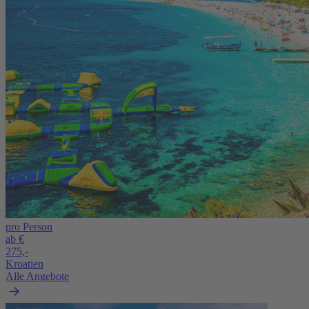
pro Person
ab €
275,-
Kroatien
Alle Angebote