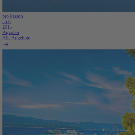
pro Person
ab €
291,-
Ägypten
Alle Angebote