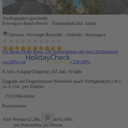
Ausflugspaket geschenkt
Kiwengwa Beach Resort - Traumurlaub inkl. Safari
Tansania, Vereinigte Republik - Ostküste - Kiwengwa
Für dieses Hotel liegen 238 Bewertungen mit einer Zustimmung
von 89% vor
(238)
89%
8- bzw. 9-tägige Flugreise, DZ inkl. AI light
Upgrade auf Doppelzimmer Meerblick (nach Verfügbarkeit) i.W.v.
ca. € 134,- pro Zimmer
253519
Bestellnr.:
Pauschalreise
Alter Preis
ab €
2.296,-
ab €
1.699,-
pro Person
Preis pro Person