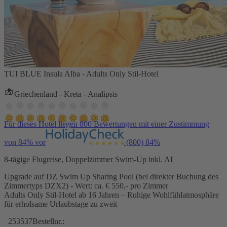
TUI BLUE Insula Alba - Adults Only Stil-Hotel
Griechenland - Kreta - Analipsis
Für dieses Hotel liegen 800 Bewertungen mit einer Zustimmung
von 84% vor
(800)
84%
8-tägige Flugreise, Doppelzimmer Swim-Up inkl. AI
Upgrade auf DZ Swim Up Sharing Pool (bei direkter Buchung des
Zimmertyps DZX2) - Wert: ca. € 550,- pro Zimmer
Adults Only Stil-Hotel ab 16 Jahren – Ruhige Wohlfühlatmosphäre
für erholsame Urlaubstage zu zweit
253537
Bestellnr.: