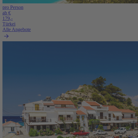
pro Person
ab €
179,-
Türkei
Alle Angebote