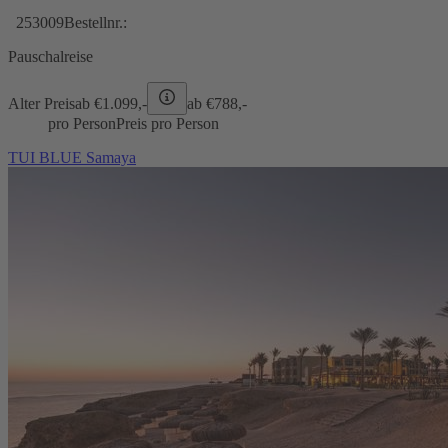
253009
Bestellnr.:
Pauschalreise
Alter Preis
ab €
1.099,-
ab €
788,-
pro Person
Preis pro Person
TUI BLUE Samaya