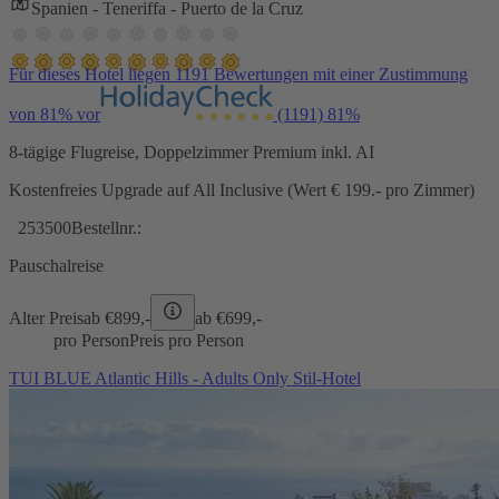
Spanien - Teneriffa - Puerto de la Cruz
Für dieses Hotel liegen 1191 Bewertungen mit einer Zustimmung
von 81% vor
(1191)
81%
8-tägige Flugreise, Doppelzimmer Premium inkl. AI
Kostenfreies Upgrade auf All Inclusive (Wert € 199.- pro Zimmer)
253500
Bestellnr.:
Pauschalreise
Alter Preis
ab €
899,-
ab €
699,-
pro Person
Preis pro Person
TUI BLUE Atlantic Hills - Adults Only Stil-Hotel