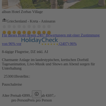
allsun Hotel Zorbas Village
Griechenland - Kreta - Anissaras
Für dieses Hotel liegen 2407 Bewertungen mit einer Zustimmung
von 96% vor
(2407)
96%
8-tägige Flugreise, DZ inkl. AI
Charmante Anlage im landestypischen, kretischen Dorfstil
Tagesanimation, Live-Musik und Shows am Abend sorgen für
Unterhaltung
253001
Bestellnr.:
Pauschalreise
Alter Preis
ab €
899,-
ab €
697,-
pro Person
Preis pro Person