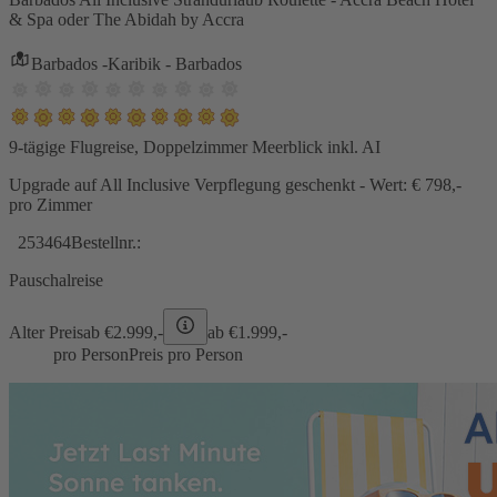
& Spa oder The Abidah by Accra
Barbados -Karibik - Barbados
9-tägige Flugreise, Doppelzimmer Meerblick inkl. AI
Upgrade auf All Inclusive Verpflegung geschenkt - Wert: € 798,-
pro Zimmer
253464
Bestellnr.:
Pauschalreise
Alter Preis
ab €
2.999,-
ab €
1.999,-
pro Person
Preis pro Person