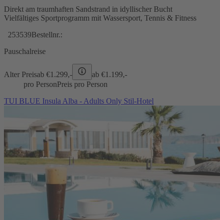
Direkt am traumhaften Sandstrand in idyllischer Bucht
Vielfältiges Sportprogramm mit Wassersport, Tennis & Fitness
253539
Bestellnr.:
Pauschalreise
Alter Preis
ab €
1.299,-
ab €
1.199,-
pro Person
Preis pro Person
TUI BLUE Insula Alba - Adults Only Stil-Hotel