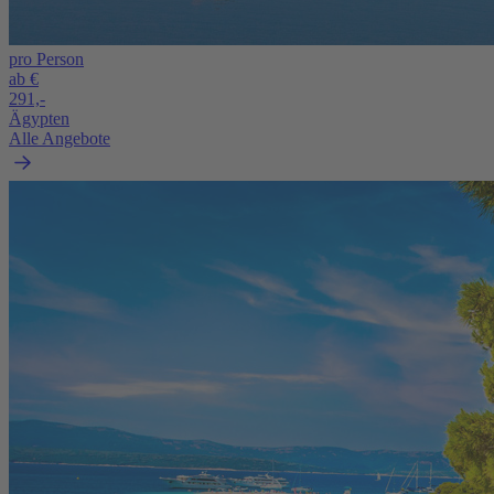
pro Person
ab €
291,-
Ägypten
Alle Angebote