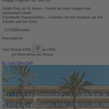
8-tägige Flugreise, DZ inkl. HP
Adults Only ab 16 Jahren – Perfekt für einen ruhigen und
erholsamen Urlaub
Traumhafter Panoramablick – Genießen Sie den Ausblick auf den
Atlantik und den Teide
253538
Bestellnr.:
Pauschalreise
Alter Preis
ab €
999,-
ab €
699,-
pro Person
Preis pro Person
R2 Lago Playa Park