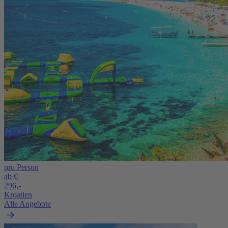
pro Person
ab €
296,-
Kroatien
Alle Angebote