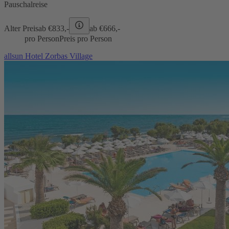
Pauschalreise
Alter Preis
ab €
833,-
ab €
666,-
pro Person
Preis pro Person
allsun Hotel Zorbas Village