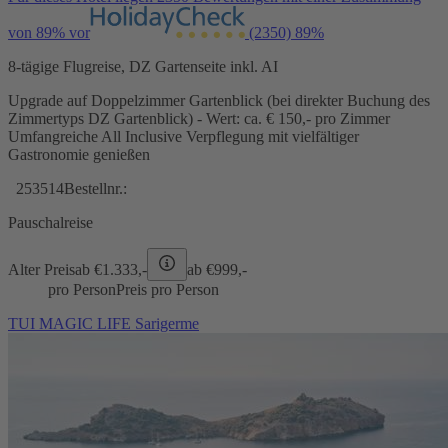
von 89% vor
(2350)
89%
8-tägige Flugreise, DZ Gartenseite inkl. AI
Upgrade auf Doppelzimmer Gartenblick (bei direkter Buchung des
Zimmertyps DZ Gartenblick) - Wert: ca. € 150,- pro Zimmer
Umfangreiche All Inclusive Verpflegung mit vielfältiger
Gastronomie genießen
253514
Bestellnr.:
Pauschalreise
Alter Preis
ab €
1.333,-
ab €
999,-
pro Person
Preis pro Person
TUI MAGIC LIFE Sarigerme