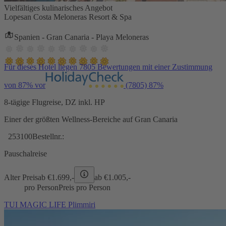
Vielfältiges kulinarisches Angebot
Lopesan Costa Meloneras Resort & Spa
Spanien - Gran Canaria - Playa Meloneras
Für dieses Hotel liegen 7805 Bewertungen mit einer Zustimmung
von 87% vor
(7805)
87%
8-tägige Flugreise, DZ inkl. HP
Einer der größten Wellness-Bereiche auf Gran Canaria
253100
Bestellnr.:
Pauschalreise
Alter Preis
ab €
1.699,-
ab €
1.005,-
pro Person
Preis pro Person
TUI MAGIC LIFE Plimmiri