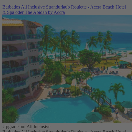
Barbados All Inclusive Strandurlaub Roulette - Accra Beach Hotel
& Spa oder The Abidah by Accra
Upgrade auf All Inclusive
Barbados All Inclusive Strandurlaub Roulette - Accra Beach Hotel