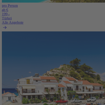
pro Person
ab €
199,-
Türkei
Alle Angebote