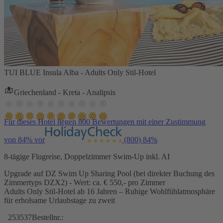
TUI BLUE Insula Alba - Adults Only Stil-Hotel
Griechenland - Kreta - Analipsis
Für dieses Hotel liegen 800 Bewertungen mit einer Zustimmung
von 84% vor
(800)
84%
8-tägige Flugreise, Doppelzimmer Swim-Up inkl. AI
Upgrade auf DZ Swim Up Sharing Pool (bei direkter Buchung des
Zimmertyps DZX2) - Wert: ca. € 550,- pro Zimmer
Adults Only Stil-Hotel ab 16 Jahren – Ruhige Wohlfühlatmosphäre
für erholsame Urlaubstage zu zweit
253537
Bestellnr.: