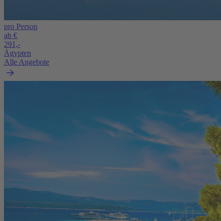
pro Person
ab €
291,-
Ägypten
Alle Angebote