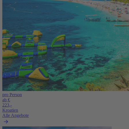
pro Person
ab €
223,-
Kroatien
Alle Angebote