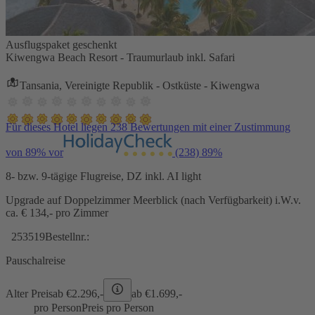
Ausflugspaket geschenkt
Kiwengwa Beach Resort - Traumurlaub inkl. Safari
Tansania, Vereinigte Republik - Ostküste - Kiwengwa
Für dieses Hotel liegen 238 Bewertungen mit einer Zustimmung
von 89% vor
(238)
89%
8- bzw. 9-tägige Flugreise, DZ inkl. AI light
Upgrade auf Doppelzimmer Meerblick (nach Verfügbarkeit) i.W.v.
ca. € 134,- pro Zimmer
253519
Bestellnr.:
Pauschalreise
Alter Preis
ab €
2.296,-
ab €
1.699,-
pro Person
Preis pro Person