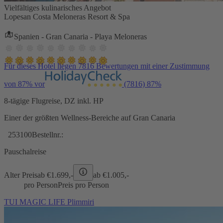
Vielfältiges kulinarisches Angebot
Lopesan Costa Meloneras Resort & Spa
Spanien - Gran Canaria - Playa Meloneras
Für dieses Hotel liegen 7816 Bewertungen mit einer Zustimmung
von 87% vor
(7816)
87%
8-tägige Flugreise, DZ inkl. HP
Einer der größten Wellness-Bereiche auf Gran Canaria
253100
Bestellnr.:
Pauschalreise
Alter Preis
ab €
1.699,-
ab €
1.005,-
pro Person
Preis pro Person
TUI MAGIC LIFE Plimmiri