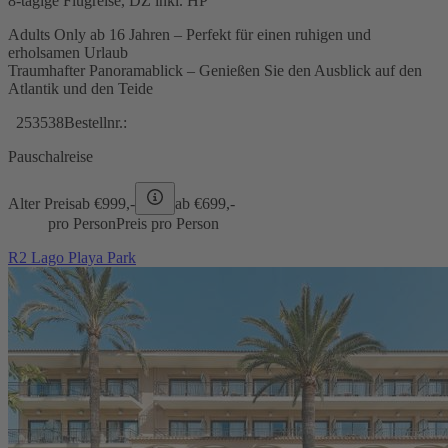
8-tägige Flugreise, DZ inkl. HP
Adults Only ab 16 Jahren – Perfekt für einen ruhigen und
erholsamen Urlaub
Traumhafter Panoramablick – Genießen Sie den Ausblick auf den
Atlantik und den Teide
253538
Bestellnr.:
Pauschalreise
Alter Preis
ab €
999,-
ab €
699,-
pro Person
Preis pro Person
R2 Lago Playa Park