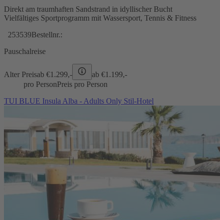
Direkt am traumhaften Sandstrand in idyllischer Bucht
Vielfältiges Sportprogramm mit Wassersport, Tennis & Fitness
253539
Bestellnr.:
Pauschalreise
Alter Preis
ab €
1.299,-
ab €
1.199,-
pro Person
Preis pro Person
TUI BLUE Insula Alba - Adults Only Stil-Hotel