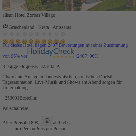
allsun Hotel Zorbas Village
Griechenland - Kreta - Anissaras
Für dieses Hotel liegen 2407 Bewertungen mit einer Zustimmung
von 96% vor
(2407)
96%
8-tägige Flugreise, DZ inkl. AI
Charmante Anlage im landestypischen, kretischen Dorfstil
Tagesanimation, Live-Musik und Shows am Abend sorgen für
Unterhaltung
253001
Bestellnr.:
Pauschalreise
Alter Preis
ab €
899,-
ab €
697,-
pro Person
Preis pro Person