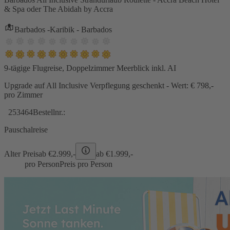
& Spa oder The Abidah by Accra
Barbados -Karibik - Barbados
9-tägige Flugreise, Doppelzimmer Meerblick inkl. AI
Upgrade auf All Inclusive Verpflegung geschenkt - Wert: € 798,-
pro Zimmer
253464
Bestellnr.:
Pauschalreise
Alter Preis
ab €
2.999,-
ab €
1.999,-
pro Person
Preis pro Person