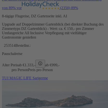
von 89% vor
(2350)
89%
8-tägige Flugreise, DZ Gartenseite inkl. AI
Upgrade auf Doppelzimmer Gartenblick (bei direkter Buchung des
Zimmertyps DZ Gartenblick) - Wert: ca. € 150,- pro Zimmer
Umfangreiche All Inclusive Verpflegung mit vielfältiger
Gastronomie genießen
253514
Bestellnr.:
Pauschalreise
Alter Preis
ab €
1.333,-
ab €
999,-
pro Person
Preis pro Person
TUI MAGIC LIFE Sarigerme