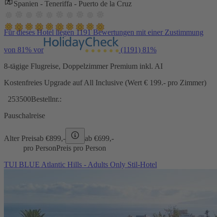
Spanien - Teneriffa - Puerto de la Cruz
Für dieses Hotel liegen 1191 Bewertungen mit einer Zustimmung
von 81% vor
(1191)
81%
8-tägige Flugreise, Doppelzimmer Premium inkl. AI
Kostenfreies Upgrade auf All Inclusive (Wert € 199.- pro Zimmer)
253500
Bestellnr.:
Pauschalreise
Alter Preis
ab €
899,-
ab €
699,-
pro Person
Preis pro Person
TUI BLUE Atlantic Hills - Adults Only Stil-Hotel