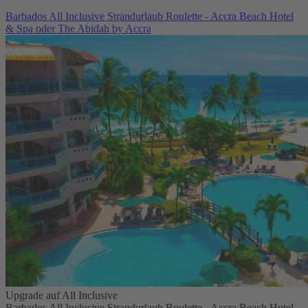
Barbados All Inclusive Strandurlaub Roulette - Accra Beach Hotel
& Spa oder The Abidah by Accra
Upgrade auf All Inclusive
Barbados All Inclusive Strandurlaub Roulette - Accra Beach Hotel