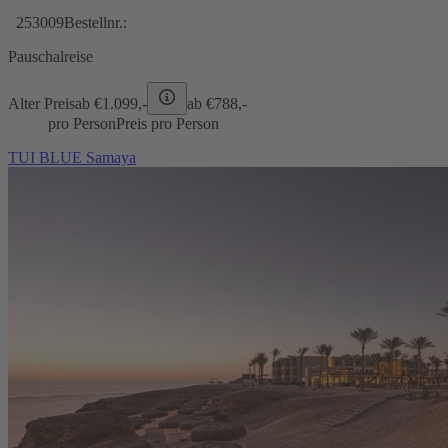
253009
Bestellnr.:
Pauschalreise
Alter Preis
ab €
1.099,-
ab €
788,-
pro Person
Preis pro Person
TUI BLUE Samaya