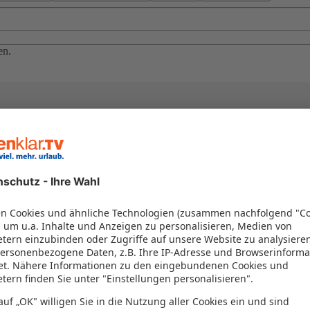
en.
el in einem Paket kombiniert werden – das spart Zeit und Geld. Nutzen 
en!