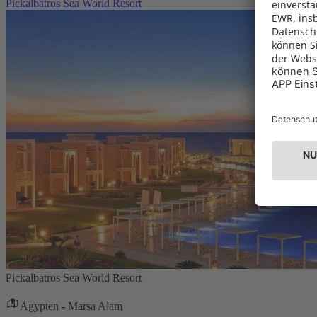
Pickalbatros Sea World Resort
Pickalbatros Sea World Resort
Ägypten - Marsa Alam