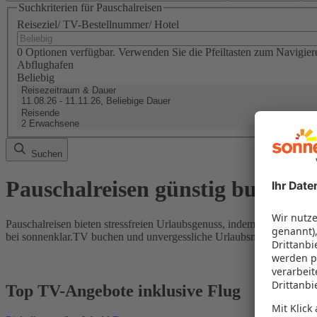
Suchkriterien für Pauschalreisen
Reiseziel/ TV-Bestellnummer/ Hotel
0 Optionen verfügbar. Verwenden Sie die Pfeiltasten zum Navigier
Abflughafen
Beliebig
Reisezeitraum & Dauer
11.08.26 - 11.11.26, Beliebige Dauer
Reisende
2 Erwachsene
Suchen
Pauschalreisen günstig buchen
Pauschalreisen bieten stressfreien Urlaubsgenuss, indem Flug und Hot
bei sonnenklar.TV buchen und unvergessliche Urlaubsmomente erleb
Top TV-Angebote inklusive Flug