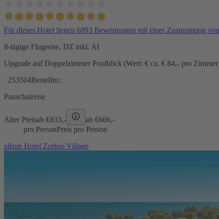
Für dieses Hotel liegen 6893 Bewertungen mit einer Zustimmung vo
8-tägige Flugreise, DZ inkl. AI
Upgrade auf Doppelzimmer Poolblick (Wert: € ca. € 84,- pro Zimmer) 
253504
Bestellnr.:
Pauschalreise
Alter Preis
ab €
833,-
ab €
666,-
pro Person
Preis pro Person
allsun Hotel Zorbas Village