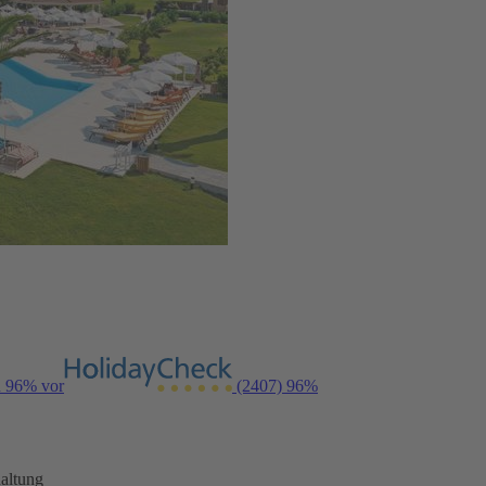
n 96% vor
(2407)
96%
altung