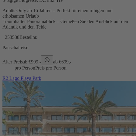
8-tägige Flugreise, DZ inkl. HP
Adults Only ab 16 Jahren – Perfekt für einen ruhigen und
erholsamen Urlaub
Traumhafter Panoramablick – Genießen Sie den Ausblick auf den
Atlantik und den Teide
253538
Bestellnr.:
Pauschalreise
Alter Preis
ab €
999,-
ab €
699,-
pro Person
Preis pro Person
R2 Lago Playa Park