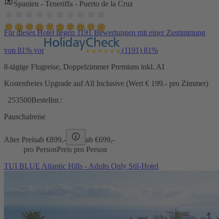
Spanien - Teneriffa - Puerto de la Cruz
Für dieses Hotel liegen 1191 Bewertungen mit einer Zustimmung
von 81% vor
(1191)
81%
8-tägige Flugreise, Doppelzimmer Premium inkl. AI
Kostenfreies Upgrade auf All Inclusive (Wert € 199.- pro Zimmer)
253500
Bestellnr.:
Pauschalreise
Alter Preis
ab €
899,-
ab €
699,-
pro Person
Preis pro Person
TUI BLUE Atlantic Hills - Adults Only Stil-Hotel