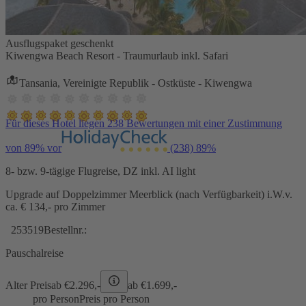
Ausflugspaket geschenkt
Kiwengwa Beach Resort - Traumurlaub inkl. Safari
Tansania, Vereinigte Republik - Ostküste - Kiwengwa
Für dieses Hotel liegen 238 Bewertungen mit einer Zustimmung
von 89% vor
(238)
89%
8- bzw. 9-tägige Flugreise, DZ inkl. AI light
Upgrade auf Doppelzimmer Meerblick (nach Verfügbarkeit) i.W.v.
ca. € 134,- pro Zimmer
253519
Bestellnr.:
Pauschalreise
Alter Preis
ab €
2.296,-
ab €
1.699,-
pro Person
Preis pro Person