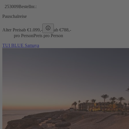
253009
Bestellnr.:
Pauschalreise
Alter Preis
ab €
1.099,-
ab €
788,-
pro Person
Preis pro Person
TUI BLUE Samaya