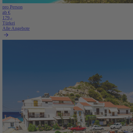
pro Person
ab €
179,-
Türkei
Alle Angebote