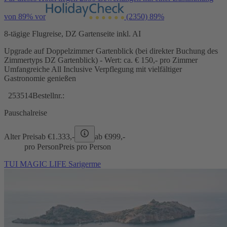
von 89% vor
(2350)
89%
8-tägige Flugreise, DZ Gartenseite inkl. AI
Upgrade auf Doppelzimmer Gartenblick (bei direkter Buchung des
Zimmertyps DZ Gartenblick) - Wert: ca. € 150,- pro Zimmer
Umfangreiche All Inclusive Verpflegung mit vielfältiger
Gastronomie genießen
253514
Bestellnr.:
Pauschalreise
Alter Preis
ab €
1.333,-
ab €
999,-
pro Person
Preis pro Person
TUI MAGIC LIFE Sarigerme