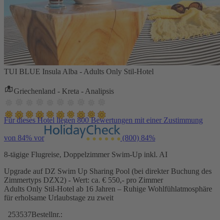
TUI BLUE Insula Alba - Adults Only Stil-Hotel
Griechenland - Kreta - Analipsis
Für dieses Hotel liegen 800 Bewertungen mit einer Zustimmung
von 84% vor
(800)
84%
8-tägige Flugreise, Doppelzimmer Swim-Up inkl. AI
Upgrade auf DZ Swim Up Sharing Pool (bei direkter Buchung des
Zimmertyps DZX2) - Wert: ca. € 550,- pro Zimmer
Adults Only Stil-Hotel ab 16 Jahren – Ruhige Wohlfühlatmosphäre
für erholsame Urlaubstage zu zweit
253537
Bestellnr.: