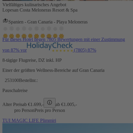
Vielfältiges kulinarisches Angebot
Lopesan Costa Meloneras Resort & Spa
Spanien - Gran Canaria - Playa Meloneras
Für dieses Hotel liegen 7805 Bewertungen mit einer Zustimmung
von 87% vor
(7805)
87%
8-tägige Flugreise, DZ inkl. HP
Einer der größten Wellness-Bereiche auf Gran Canaria
253100
Bestellnr.:
Pauschalreise
Alter Preis
ab €
1.699,-
ab €
1.005,-
pro Person
Preis pro Person
TUI MAGIC LIFE Plimmiri