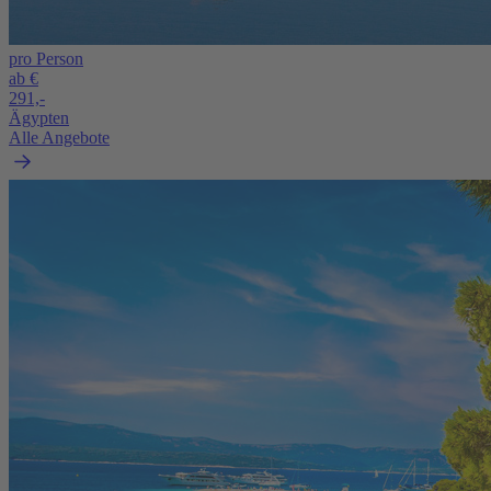
pro Person
ab €
291,-
Ägypten
Alle Angebote