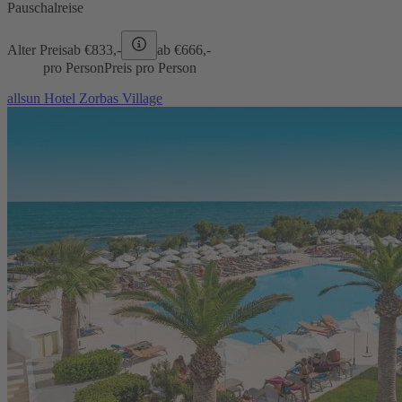
Pauschalreise
Alter Preis
ab €
833,-
ab €
666,-
pro Person
Preis pro Person
allsun Hotel Zorbas Village