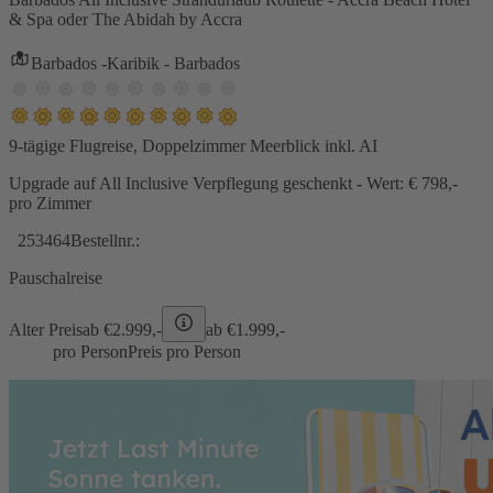
& Spa oder The Abidah by Accra
Barbados -Karibik - Barbados
9-tägige Flugreise, Doppelzimmer Meerblick inkl. AI
Upgrade auf All Inclusive Verpflegung geschenkt - Wert: € 798,-
pro Zimmer
253464
Bestellnr.:
Pauschalreise
Alter Preis
ab €
2.999,-
ab €
1.999,-
pro Person
Preis pro Person