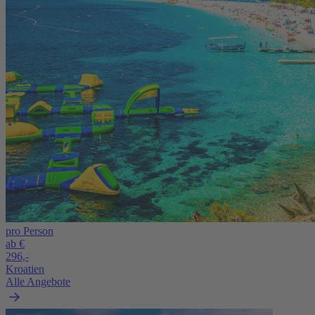
pro Person
ab €
296,-
Kroatien
Alle Angebote