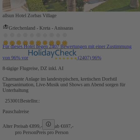
allsun Hotel Zorbas Village
Griechenland - Kreta - Anissaras
Für dieses Hotel liegen 2407 Bewertungen mit einer Zustimmung
von 96% vor
(2407)
96%
8-tägige Flugreise, DZ inkl. AI
Charmante Anlage im landestypischen, kretischen Dorfstil
Tagesanimation, Live-Musik und Shows am Abend sorgen für
Unterhaltung
253001
Bestellnr.:
Pauschalreise
Alter Preis
ab €
899,-
ab €
697,-
pro Person
Preis pro Person