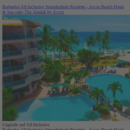
Barbados All Inclusive Strandurlaub Roulette - Accra Beach Hotel
& Spa oder The Abidah by Accra
Upgrade auf All Inclusive
Barbados All Inclusive Strandurlaub Roulette - Accra Beach Hotel