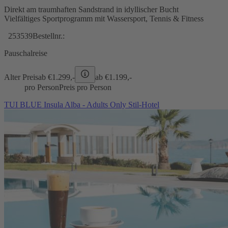
Direkt am traumhaften Sandstrand in idyllischer Bucht
Vielfältiges Sportprogramm mit Wassersport, Tennis & Fitness
253539
Bestellnr.:
Pauschalreise
Alter Preis
ab €
1.299,-
ab €
1.199,-
pro Person
Preis pro Person
TUI BLUE Insula Alba - Adults Only Stil-Hotel