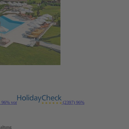
n 96% vor
(2397)
96%
altung