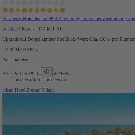
Für dieses Hotel liegen 6893 Bewertungen mit einer Zustimmung vo
8-tägige Flugreise, DZ inkl. AI
Upgrade auf Doppelzimmer Poolblick (Wert: € ca. € 84,- pro Zimmer) 
253504
Bestellnr.:
Pauschalreise
Alter Preis
ab €
833,-
ab €
666,-
pro Person
Preis pro Person
allsun Hotel Zorbas Village