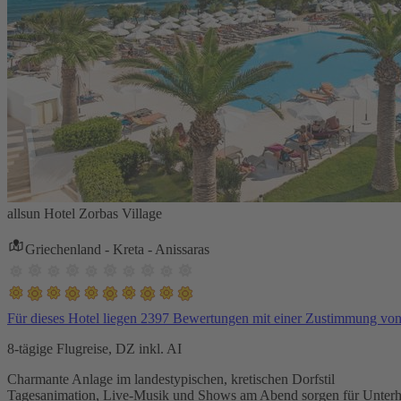
allsun Hotel Zorbas Village
Griechenland - Kreta - Anissaras
Für dieses Hotel liegen 2397 Bewertungen mit einer Zustimmung vo
8-tägige Flugreise, DZ inkl. AI
Charmante Anlage im landestypischen, kretischen Dorfstil
Tagesanimation, Live-Musik und Shows am Abend sorgen für Unterh