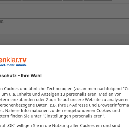
en.
el in einem Paket kombiniert werden – das spart Zeit und Geld. Nutzen 
en!