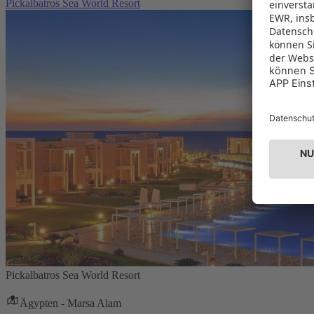
Pickalbatros Sea World Resort
Pickalbatros Sea World Resort
Ägypten - Marsa Alam