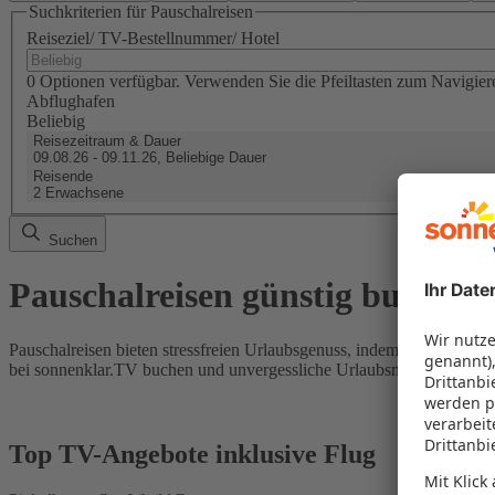
Suchkriterien für Pauschalreisen
Reiseziel/ TV-Bestellnummer/ Hotel
0 Optionen verfügbar. Verwenden Sie die Pfeiltasten zum Navigier
Abflughafen
Beliebig
Reisezeitraum & Dauer
09.08.26 - 09.11.26, Beliebige Dauer
Reisende
2 Erwachsene
Suchen
Pauschalreisen günstig buchen
Pauschalreisen bieten stressfreien Urlaubsgenuss, indem Flug und Hot
bei sonnenklar.TV buchen und unvergessliche Urlaubsmomente erleb
Top TV-Angebote inklusive Flug