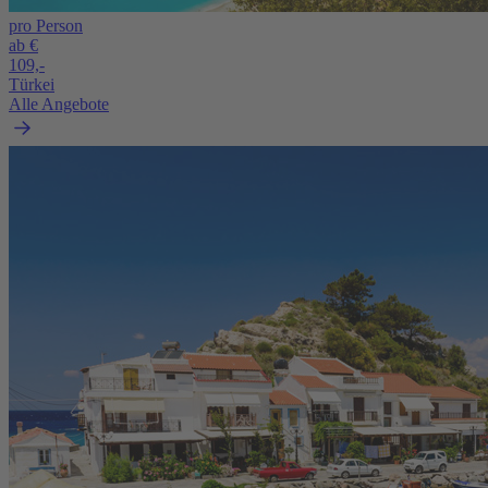
pro Person
ab €
109,-
Türkei
Alle Angebote