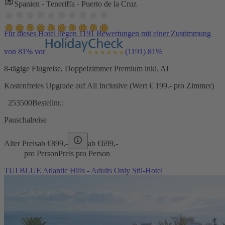
Spanien - Teneriffa - Puerto de la Cruz
Für dieses Hotel liegen 1191 Bewertungen mit einer Zustimmung
von 81% vor
(1191)
81%
8-tägige Flugreise, Doppelzimmer Premium inkl. AI
Kostenfreies Upgrade auf All Inclusive (Wert € 199.- pro Zimmer)
253500
Bestellnr.:
Pauschalreise
Alter Preis
ab €
899,-
ab €
699,-
pro Person
Preis pro Person
TUI BLUE Atlantic Hills - Adults Only Stil-Hotel