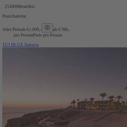
253009
Bestellnr.:
Pauschalreise
Alter Preis
ab €
1.099,-
ab €
788,-
pro Person
Preis pro Person
TUI BLUE Samaya