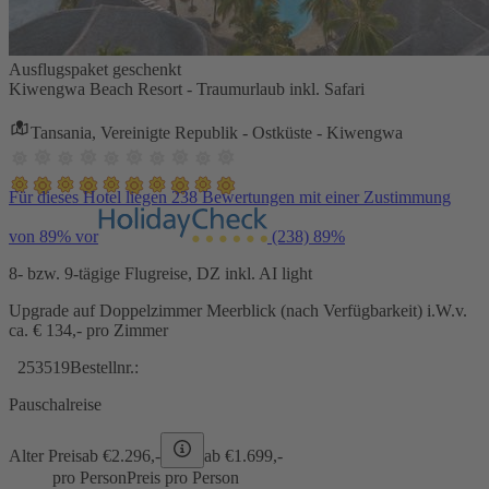
Ausflugspaket geschenkt
Kiwengwa Beach Resort - Traumurlaub inkl. Safari
Tansania, Vereinigte Republik - Ostküste - Kiwengwa
Für dieses Hotel liegen 238 Bewertungen mit einer Zustimmung
von 89% vor
(238)
89%
8- bzw. 9-tägige Flugreise, DZ inkl. AI light
Upgrade auf Doppelzimmer Meerblick (nach Verfügbarkeit) i.W.v.
ca. € 134,- pro Zimmer
253519
Bestellnr.:
Pauschalreise
Alter Preis
ab €
2.296,-
ab €
1.699,-
pro Person
Preis pro Person