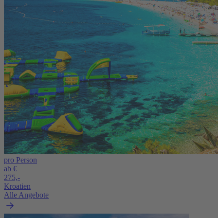
pro Person
ab €
275,-
Kroatien
Alle Angebote