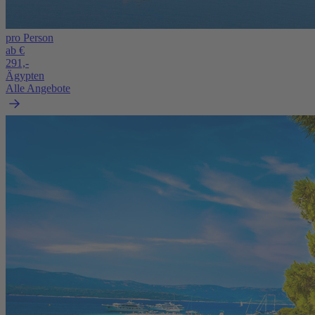
pro Person
ab €
291,-
Ägypten
Alle Angebote