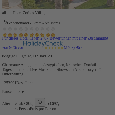
allsun Hotel Zorbas Village
Griechenland - Kreta - Anissaras
Für dieses Hotel liegen 2407 Bewertungen mit einer Zustimmung
von 96% vor
(2407)
96%
8-tägige Flugreise, DZ inkl. AI
Charmante Anlage im landestypischen, kretischen Dorfstil
Tagesanimation, Live-Musik und Shows am Abend sorgen für
Unterhaltung
253001
Bestellnr.:
Pauschalreise
Alter Preis
ab €
899,-
ab €
697,-
pro Person
Preis pro Person