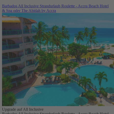
Barbados All Inclusive Strandurlaub Roulette - Accra Beach Hotel
& Spa oder The Abidah by Accra
Upgrade auf All Inclusive
Barbados All Inclusive Strandurlaub Roulette - Accra Beach Hotel