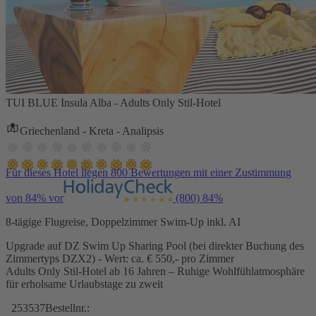
TUI BLUE Insula Alba - Adults Only Stil-Hotel
Griechenland - Kreta - Analipsis
Für dieses Hotel liegen 800 Bewertungen mit einer Zustimmung
von 84% vor
(800)
84%
8-tägige Flugreise, Doppelzimmer Swim-Up inkl. AI
Upgrade auf DZ Swim Up Sharing Pool (bei direkter Buchung des
Zimmertyps DZX2) - Wert: ca. € 550,- pro Zimmer
Adults Only Stil-Hotel ab 16 Jahren – Ruhige Wohlfühlatmosphäre
für erholsame Urlaubstage zu zweit
253537
Bestellnr.: