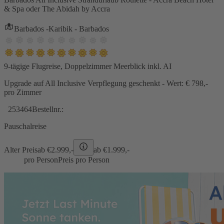
& Spa oder The Abidah by Accra
Barbados -Karibik - Barbados
9-tägige Flugreise, Doppelzimmer Meerblick inkl. AI
Upgrade auf All Inclusive Verpflegung geschenkt - Wert: € 798,-
pro Zimmer
253464
Bestellnr.:
Pauschalreise
Alter Preis
ab €
2.999,-
ab €
1.999,-
pro Person
Preis pro Person