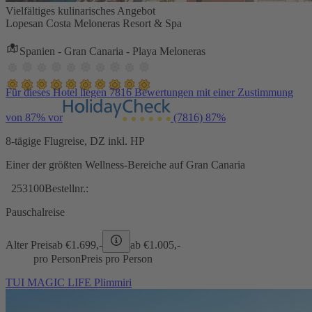
Vielfältiges kulinarisches Angebot
Lopesan Costa Meloneras Resort & Spa
Spanien - Gran Canaria - Playa Meloneras
Für dieses Hotel liegen 7816 Bewertungen mit einer Zustimmung
von 87% vor
(7816)
87%
8-tägige Flugreise, DZ inkl. HP
Einer der größten Wellness-Bereiche auf Gran Canaria
253100
Bestellnr.:
Pauschalreise
Alter Preis
ab €
1.699,-
ab €
1.005,-
pro Person
Preis pro Person
TUI MAGIC LIFE Plimmiri