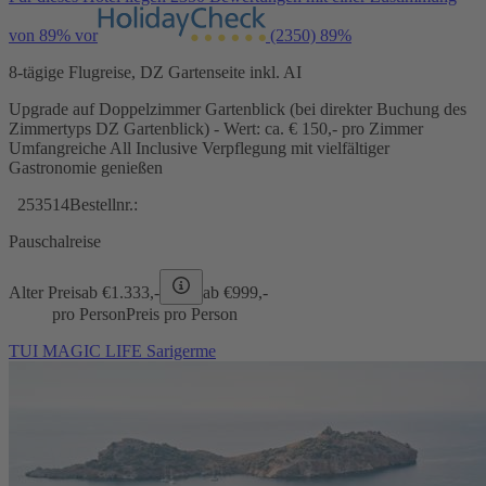
von 89% vor
(2350)
89%
8-tägige Flugreise, DZ Gartenseite inkl. AI
Upgrade auf Doppelzimmer Gartenblick (bei direkter Buchung des
Zimmertyps DZ Gartenblick) - Wert: ca. € 150,- pro Zimmer
Umfangreiche All Inclusive Verpflegung mit vielfältiger
Gastronomie genießen
253514
Bestellnr.:
Pauschalreise
Alter Preis
ab €
1.333,-
ab €
999,-
pro Person
Preis pro Person
TUI MAGIC LIFE Sarigerme