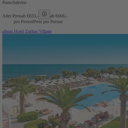
Pauschalreise
Alter Preis
ab €
833,-
ab €
666,-
pro Person
Preis pro Person
allsun Hotel Zorbas Village