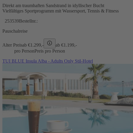
Direkt am traumhaften Sandstrand in idyllischer Bucht
Vielfältiges Sportprogramm mit Wassersport, Tennis & Fitness
253539
Bestellnr.:
Pauschalreise
Alter Preis
ab €
1.299,-
ab €
1.199,-
pro Person
Preis pro Person
TUI BLUE Insula Alba - Adults Only Stil-Hotel