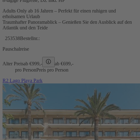
8-tägige Flugreise, DZ inkl. HP
Adults Only ab 16 Jahren – Perfekt für einen ruhigen und
erholsamen Urlaub
Traumhafter Panoramablick – Genießen Sie den Ausblick auf den
Atlantik und den Teide
253538
Bestellnr.:
Pauschalreise
Alter Preis
ab €
999,-
ab €
699,-
pro Person
Preis pro Person
R2 Lago Playa Park