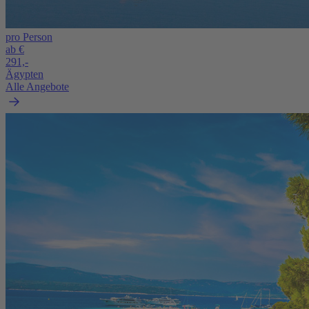
pro Person
ab €
291,-
Ägypten
Alle Angebote