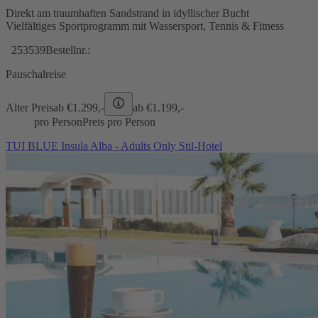
Direkt am traumhaften Sandstrand in idyllischer Bucht
Vielfältiges Sportprogramm mit Wassersport, Tennis & Fitness
253539
Bestellnr.:
Pauschalreise
Alter Preis
ab €
1.299,-
ab €
1.199,-
pro Person
Preis pro Person
TUI BLUE Insula Alba - Adults Only Stil-Hotel