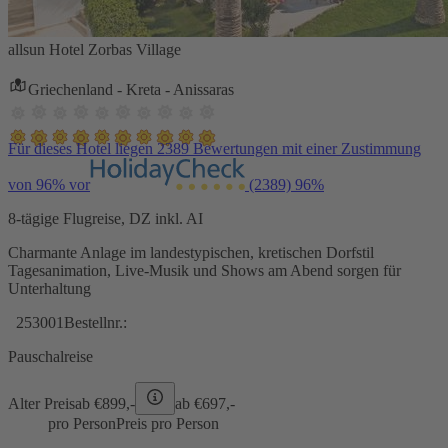
allsun Hotel Zorbas Village
Griechenland - Kreta - Anissaras
Für dieses Hotel liegen 2389 Bewertungen mit einer Zustimmung
von 96% vor
(2389)
96%
8-tägige Flugreise, DZ inkl. AI
Charmante Anlage im landestypischen, kretischen Dorfstil
Tagesanimation, Live-Musik und Shows am Abend sorgen für
Unterhaltung
253001
Bestellnr.:
Pauschalreise
Alter Preis
ab €
899,-
ab €
697,-
pro Person
Preis pro Person