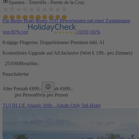
Spanien - Teneriffa - Puerto de la Cruz
Für dieses Hotel liegen 1191 Bewertungen mit einer Zustimmung
von 81% vor
(1191)
81%
8-tägige Flugreise, Doppelzimmer Premium inkl. AI
Kostenfreies Upgrade auf All Inclusive (Wert € 199.- pro Zimmer)
253500
Bestellnr.:
Pauschalreise
Alter Preis
ab €
899,-
ab €
699,-
pro Person
Preis pro Person
TUI BLUE Atlantic Hills - Adults Only Stil-Hotel