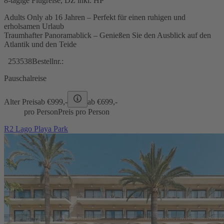
8-tägige Flugreise, DZ inkl. HP
Adults Only ab 16 Jahren – Perfekt für einen ruhigen und
erholsamen Urlaub
Traumhafter Panoramablick – Genießen Sie den Ausblick auf den
Atlantik und den Teide
253538
Bestellnr.:
Pauschalreise
Alter Preis
ab €
999,-
ab €
699,-
pro Person
Preis pro Person
R2 Lago Playa Park