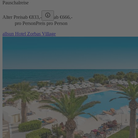
Pauschalreise
Alter Preis
ab €
833,-
ab €
666,-
pro Person
Preis pro Person
allsun Hotel Zorbas Village