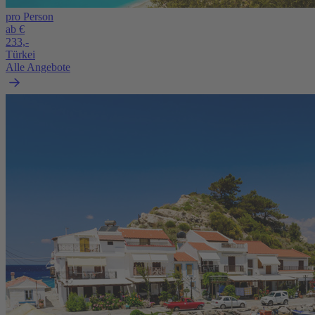
pro Person
ab €
233,-
Türkei
Alle Angebote