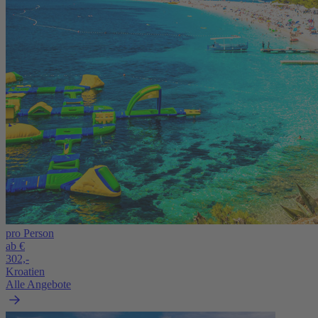
pro Person
ab €
302,-
Kroatien
Alle Angebote