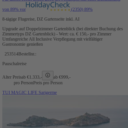
von 89% vor
(2350)
89%
8-tägige Flugreise, DZ Gartenseite inkl. AI
Upgrade auf Doppelzimmer Gartenblick (bei direkter Buchung des
Zimmertyps DZ Gartenblick) - Wert: ca. € 150,- pro Zimmer
Umfangreiche All Inclusive Verpflegung mit vielfältiger
Gastronomie genießen
253514
Bestellnr.:
Pauschalreise
Alter Preis
ab €
1.333,-
ab €
999,-
pro Person
Preis pro Person
TUI MAGIC LIFE Sarigerme