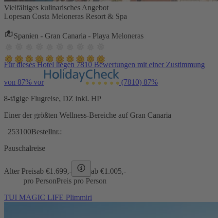
Vielfältiges kulinarisches Angebot
Lopesan Costa Meloneras Resort & Spa
Spanien - Gran Canaria - Playa Meloneras
Für dieses Hotel liegen 7810 Bewertungen mit einer Zustimmung
von 87% vor
(7810)
87%
8-tägige Flugreise, DZ inkl. HP
Einer der größten Wellness-Bereiche auf Gran Canaria
253100
Bestellnr.:
Pauschalreise
Alter Preis
ab €
1.699,-
ab €
1.005,-
pro Person
Preis pro Person
TUI MAGIC LIFE Plimmiri