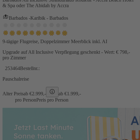
& Spa oder The Abidah by Accra
Barbados -Karibik - Barbados
9-tägige Flugreise, Doppelzimmer Meerblick inkl. AI
Upgrade auf All Inclusive Verpflegung geschenkt - Wert: € 798,-
pro Zimmer
253464
Bestellnr.:
Pauschalreise
Alter Preis
ab €
2.999,-
ab €
1.999,-
pro Person
Preis pro Person