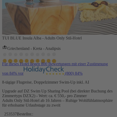
TUI BLUE Insula Alba - Adults Only Stil-Hotel
Griechenland - Kreta - Analipsis
Für dieses Hotel liegen 800 Bewertungen mit einer Zustimmung
von 84% vor
(800)
84%
8-tägige Flugreise, Doppelzimmer Swim-Up inkl. AI
Upgrade auf DZ Swim Up Sharing Pool (bei direkter Buchung des
Zimmertyps DZX2) - Wert: ca. € 550,- pro Zimmer
Adults Only Stil-Hotel ab 16 Jahren – Ruhige Wohlfühlatmosphäre
für erholsame Urlaubstage zu zweit
253537
Bestellnr.: