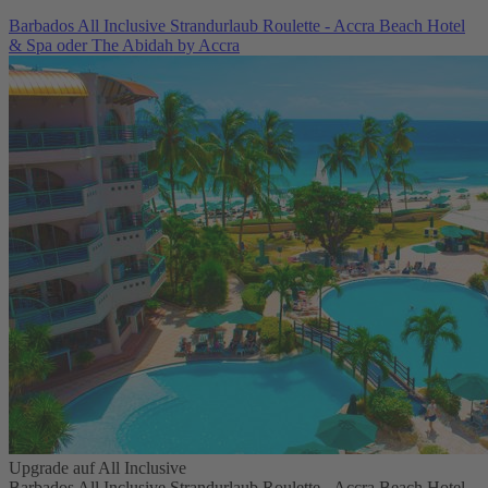
Barbados All Inclusive Strandurlaub Roulette - Accra Beach Hotel
& Spa oder The Abidah by Accra
Upgrade auf All Inclusive
Barbados All Inclusive Strandurlaub Roulette - Accra Beach Hotel