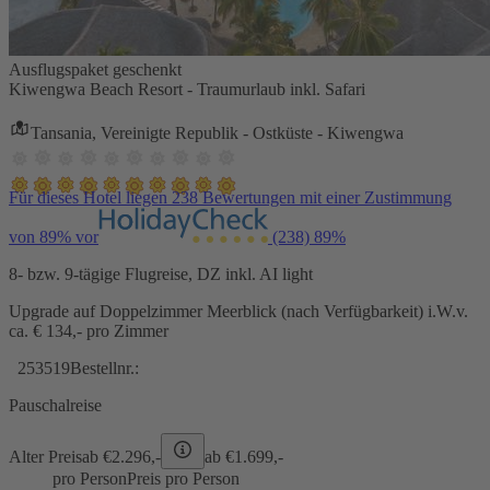
Ausflugspaket geschenkt
Kiwengwa Beach Resort - Traumurlaub inkl. Safari
Tansania, Vereinigte Republik - Ostküste - Kiwengwa
Für dieses Hotel liegen 238 Bewertungen mit einer Zustimmung
von 89% vor
(238)
89%
8- bzw. 9-tägige Flugreise, DZ inkl. AI light
Upgrade auf Doppelzimmer Meerblick (nach Verfügbarkeit) i.W.v.
ca. € 134,- pro Zimmer
253519
Bestellnr.:
Pauschalreise
Alter Preis
ab €
2.296,-
ab €
1.699,-
pro Person
Preis pro Person