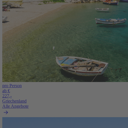
pro Person
ab €
227,-
Griechenland
Alle Angebote