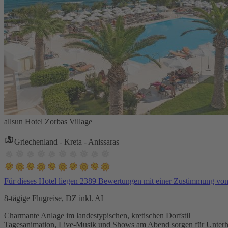
allsun Hotel Zorbas Village
Griechenland - Kreta - Anissaras
Für dieses Hotel liegen 2389 Bewertungen mit einer Zustimmung vo
8-tägige Flugreise, DZ inkl. AI
Charmante Anlage im landestypischen, kretischen Dorfstil
Tagesanimation, Live-Musik und Shows am Abend sorgen für Unterh