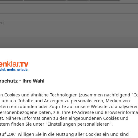
en.
el in einem Paket kombiniert werden – das spart Zeit und Geld. Nutzen 
en!