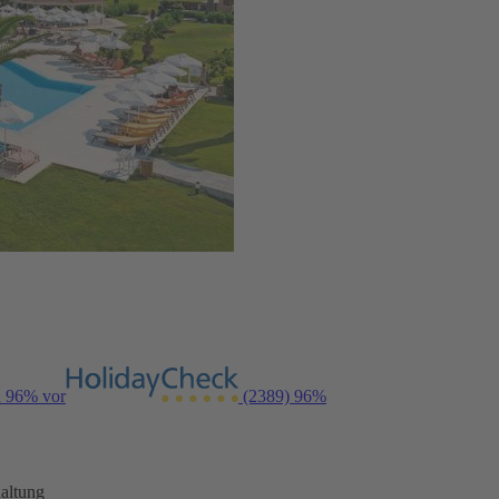
n 96% vor
(2389)
96%
altung