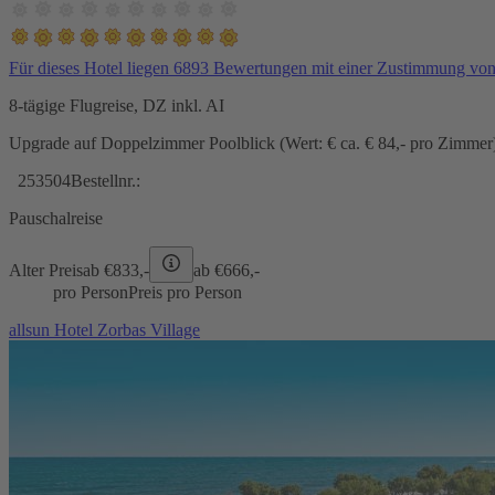
Für dieses Hotel liegen 6893 Bewertungen mit einer Zustimmung vo
8-tägige Flugreise, DZ inkl. AI
Upgrade auf Doppelzimmer Poolblick (Wert: € ca. € 84,- pro Zimmer) 
253504
Bestellnr.:
Pauschalreise
Alter Preis
ab €
833,-
ab €
666,-
pro Person
Preis pro Person
allsun Hotel Zorbas Village