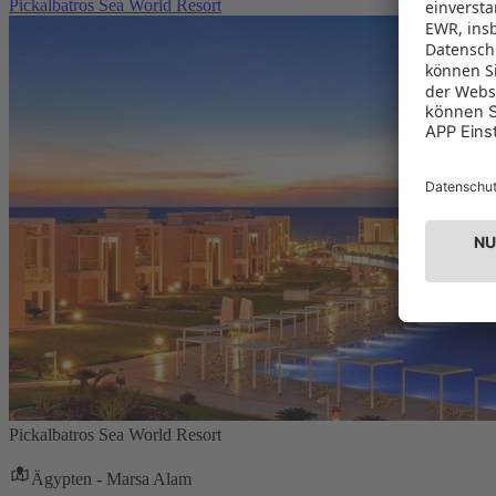
Pickalbatros Sea World Resort
Pickalbatros Sea World Resort
Ägypten - Marsa Alam