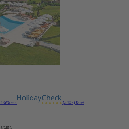
n 96% vor
(2407)
96%
altung