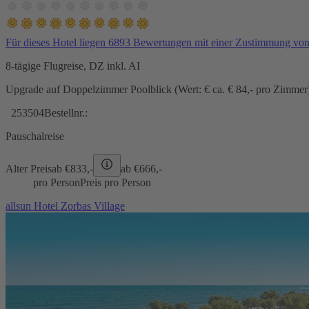
Für dieses Hotel liegen 6893 Bewertungen mit einer Zustimmung vo
8-tägige Flugreise, DZ inkl. AI
Upgrade auf Doppelzimmer Poolblick (Wert: € ca. € 84,- pro Zimmer) 
253504
Bestellnr.:
Pauschalreise
Alter Preis
ab €
833,-
ab €
666,-
pro Person
Preis pro Person
allsun Hotel Zorbas Village