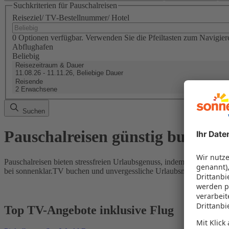
Suchkriterien für Pauschalreisen
Reiseziel/ TV-Bestellnummer/ Hotel
0 Optionen verfügbar. Verwenden Sie die Pfeiltasten zum Navigier
Abflughafen
Beliebig
Reisezeitraum & Dauer
11.08.26 - 11.11.26, Beliebige Dauer
Reisende
2 Erwachsene
Suchen
Pauschalreisen günstig buchen
Pauschalreisen bieten stressfreien Urlaubsgenuss, indem Flug und Hot
bei sonnenklar.TV buchen und unvergessliche Urlaubsmomente erleb
Top TV-Angebote inklusive Flug