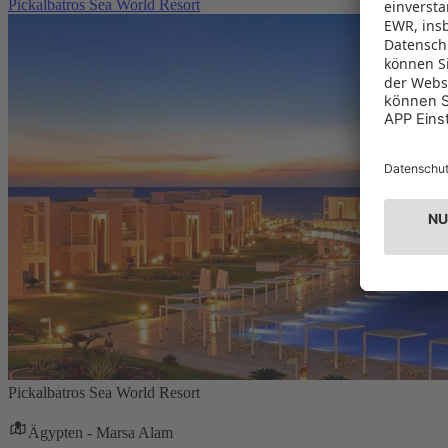
Pickalbatros Sea World Resort
Pickalbatros Sea World Resort
Ägypten - Marsa Alam