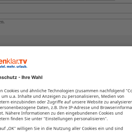
en.
el in einem Paket kombiniert werden – das spart Zeit und Geld. Nutzen 
en!