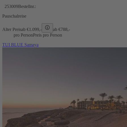
253009
Bestellnr.:
Pauschalreise
Alter Preis
ab €
1.099,-
ab €
788,-
pro Person
Preis pro Person
TUI BLUE Samaya