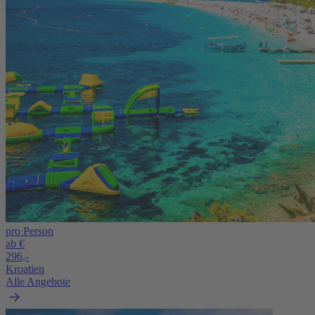
pro Person
ab €
296,-
Kroatien
Alle Angebote