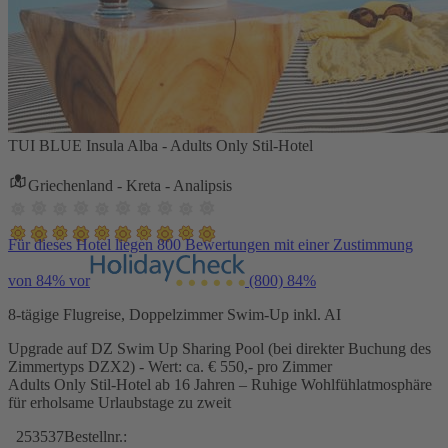
TUI BLUE Insula Alba - Adults Only Stil-Hotel
Griechenland - Kreta - Analipsis
Für dieses Hotel liegen 800 Bewertungen mit einer Zustimmung
von 84% vor
(800)
84%
8-tägige Flugreise, Doppelzimmer Swim-Up inkl. AI
Upgrade auf DZ Swim Up Sharing Pool (bei direkter Buchung des
Zimmertyps DZX2) - Wert: ca. € 550,- pro Zimmer
Adults Only Stil-Hotel ab 16 Jahren – Ruhige Wohlfühlatmosphäre
für erholsame Urlaubstage zu zweit
253537
Bestellnr.: