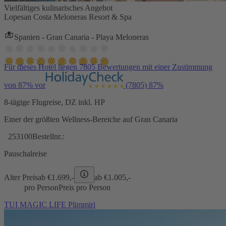
Vielfältiges kulinarisches Angebot
Lopesan Costa Meloneras Resort & Spa
Spanien - Gran Canaria - Playa Meloneras
Für dieses Hotel liegen 7805 Bewertungen mit einer Zustimmung
von 87% vor
(7805)
87%
8-tägige Flugreise, DZ inkl. HP
Einer der größten Wellness-Bereiche auf Gran Canaria
253100
Bestellnr.:
Pauschalreise
Alter Preis
ab €
1.699,-
ab €
1.005,-
pro Person
Preis pro Person
TUI MAGIC LIFE Plimmiri