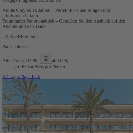
8-tägige Flugreise, DZ inkl. HP
Adults Only ab 16 Jahren – Perfekt für einen ruhigen und
erholsamen Urlaub
Traumhafter Panoramablick – Genießen Sie den Ausblick auf den
Atlantik und den Teide
253538
Bestellnr.:
Pauschalreise
Alter Preis
ab €
999,-
ab €
699,-
pro Person
Preis pro Person
R2 Lago Playa Park