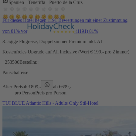
Spanien - Teneriffa - Puerto de la Cruz
Für dieses Hotel liegen 1191 Bewertungen mit einer Zustimmung
von 81% vor
(1191)
81%
8-tägige Flugreise, Doppelzimmer Premium inkl. AI
Kostenfreies Upgrade auf All Inclusive (Wert € 199.- pro Zimmer)
253500
Bestellnr.:
Pauschalreise
Alter Preis
ab €
899,-
ab €
699,-
pro Person
Preis pro Person
TUI BLUE Atlantic Hills - Adults Only Stil-Hotel