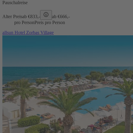
Pauschalreise
Alter Preis
ab €
833,-
ab €
666,-
pro Person
Preis pro Person
allsun Hotel Zorbas Village