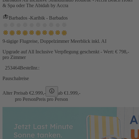
& Spa oder The Abidah by Accra
Barbados -Karibik - Barbados
9-tägige Flugreise, Doppelzimmer Meerblick inkl. AI
Upgrade auf All Inclusive Verpflegung geschenkt - Wert: € 798,-
pro Zimmer
253464
Bestellnr.:
Pauschalreise
Alter Preis
ab €
2.999,-
ab €
1.999,-
pro Person
Preis pro Person