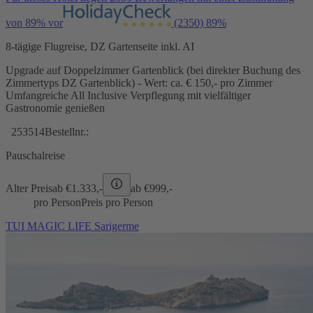
von 89% vor
(2350)
89%
8-tägige Flugreise, DZ Gartenseite inkl. AI
Upgrade auf Doppelzimmer Gartenblick (bei direkter Buchung des
Zimmertyps DZ Gartenblick) - Wert: ca. € 150,- pro Zimmer
Umfangreiche All Inclusive Verpflegung mit vielfältiger
Gastronomie genießen
253514
Bestellnr.:
Pauschalreise
Alter Preis
ab €
1.333,-
ab €
999,-
pro Person
Preis pro Person
TUI MAGIC LIFE Sarigerme