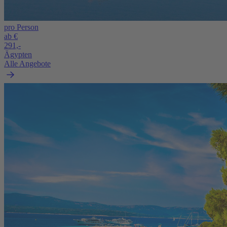
pro Person
ab €
291,-
Ägypten
Alle Angebote