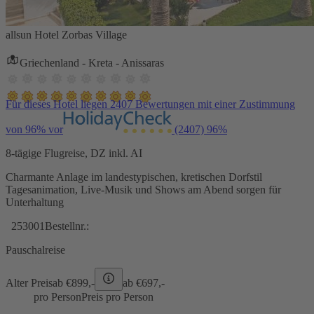
allsun Hotel Zorbas Village
Griechenland - Kreta - Anissaras
Für dieses Hotel liegen 2407 Bewertungen mit einer Zustimmung
von 96% vor
(2407)
96%
8-tägige Flugreise, DZ inkl. AI
Charmante Anlage im landestypischen, kretischen Dorfstil
Tagesanimation, Live-Musik und Shows am Abend sorgen für
Unterhaltung
253001
Bestellnr.:
Pauschalreise
Alter Preis
ab €
899,-
ab €
697,-
pro Person
Preis pro Person