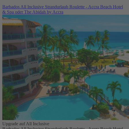
Barbados All Inclusive Strandurlaub Roulette - Accra Beach Hotel
& Spa oder The Abidah by Accra
Upgrade auf All Inclusive
Barbados All Inclusive Strandurlaub Roulette - Accra Beach Hotel