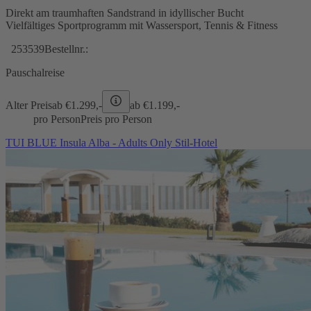
Direkt am traumhaften Sandstrand in idyllischer Bucht
Vielfältiges Sportprogramm mit Wassersport, Tennis & Fitness
253539
Bestellnr.:
Pauschalreise
Alter Preis
ab €
1.299,-
ab €
1.199,-
pro Person
Preis pro Person
TUI BLUE Insula Alba - Adults Only Stil-Hotel