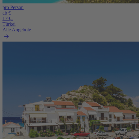
pro Person
ab €
179,-
Türkei
Alle Angebote