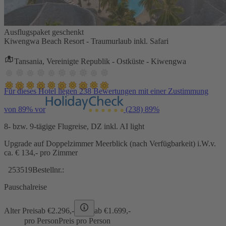
Ausflugspaket geschenkt
Kiwengwa Beach Resort - Traumurlaub inkl. Safari
Tansania, Vereinigte Republik - Ostküste - Kiwengwa
Für dieses Hotel liegen 238 Bewertungen mit einer Zustimmung
von 89% vor
(238)
89%
8- bzw. 9-tägige Flugreise, DZ inkl. AI light
Upgrade auf Doppelzimmer Meerblick (nach Verfügbarkeit) i.W.v.
ca. € 134,- pro Zimmer
253519
Bestellnr.:
Pauschalreise
Alter Preis
ab €
2.296,-
ab €
1.699,-
pro Person
Preis pro Person