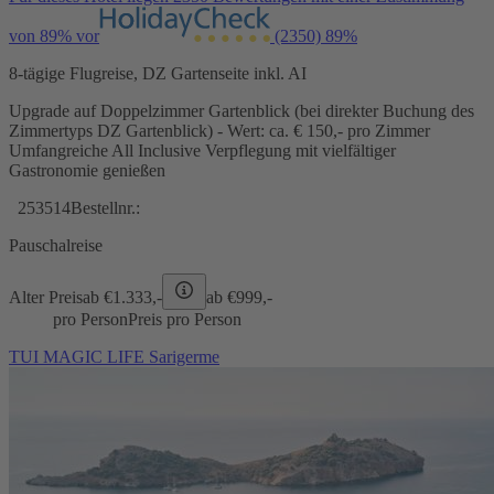
von 89% vor
(2350)
89%
8-tägige Flugreise, DZ Gartenseite inkl. AI
Upgrade auf Doppelzimmer Gartenblick (bei direkter Buchung des
Zimmertyps DZ Gartenblick) - Wert: ca. € 150,- pro Zimmer
Umfangreiche All Inclusive Verpflegung mit vielfältiger
Gastronomie genießen
253514
Bestellnr.:
Pauschalreise
Alter Preis
ab €
1.333,-
ab €
999,-
pro Person
Preis pro Person
TUI MAGIC LIFE Sarigerme