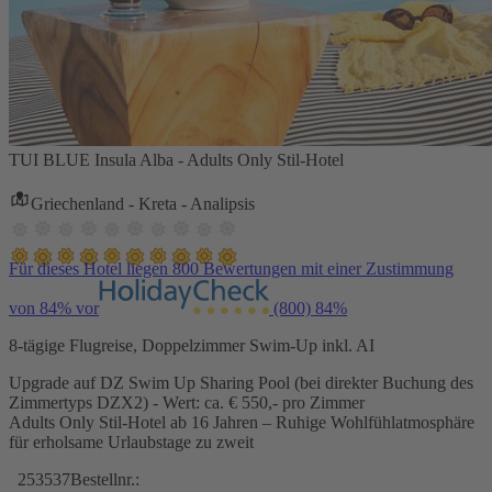
TUI BLUE Insula Alba - Adults Only Stil-Hotel
Griechenland - Kreta - Analipsis
Für dieses Hotel liegen 800 Bewertungen mit einer Zustimmung
von 84% vor
(800)
84%
8-tägige Flugreise, Doppelzimmer Swim-Up inkl. AI
Upgrade auf DZ Swim Up Sharing Pool (bei direkter Buchung des
Zimmertyps DZX2) - Wert: ca. € 550,- pro Zimmer
Adults Only Stil-Hotel ab 16 Jahren – Ruhige Wohlfühlatmosphäre
für erholsame Urlaubstage zu zweit
253537
Bestellnr.: