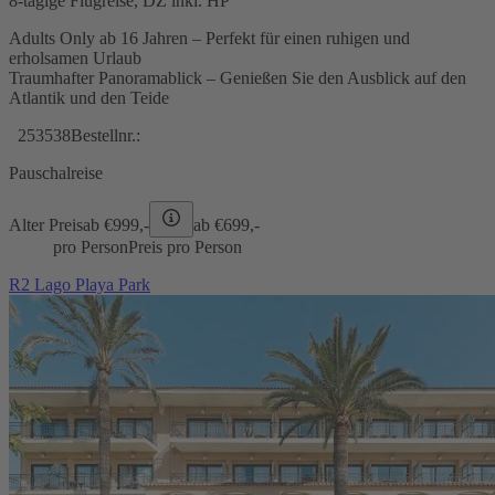
8-tägige Flugreise, DZ inkl. HP
Adults Only ab 16 Jahren – Perfekt für einen ruhigen und
erholsamen Urlaub
Traumhafter Panoramablick – Genießen Sie den Ausblick auf den
Atlantik und den Teide
253538
Bestellnr.:
Pauschalreise
Alter Preis
ab €
999,-
ab €
699,-
pro Person
Preis pro Person
R2 Lago Playa Park