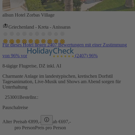
allsun Hotel Zorbas Village
Griechenland - Kreta - Anissaras
Für dieses Hotel liegen 2407 Bewertungen mit einer Zustimmung
von 96% vor
(2407)
96%
8-tägige Flugreise, DZ inkl. AI
Charmante Anlage im landestypischen, kretischen Dorfstil
Tagesanimation, Live-Musik und Shows am Abend sorgen für
Unterhaltung
253001
Bestellnr.:
Pauschalreise
Alter Preis
ab €
899,-
ab €
697,-
pro Person
Preis pro Person