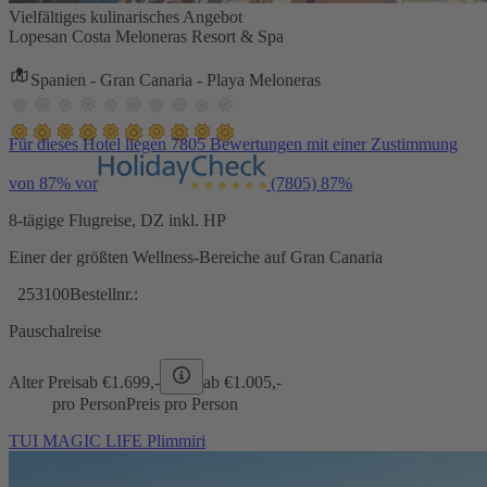
Vielfältiges kulinarisches Angebot
Lopesan Costa Meloneras Resort & Spa
Spanien - Gran Canaria - Playa Meloneras
Für dieses Hotel liegen 7805 Bewertungen mit einer Zustimmung
von 87% vor
(7805)
87%
8-tägige Flugreise, DZ inkl. HP
Einer der größten Wellness-Bereiche auf Gran Canaria
253100
Bestellnr.:
Pauschalreise
Alter Preis
ab €
1.699,-
ab €
1.005,-
pro Person
Preis pro Person
TUI MAGIC LIFE Plimmiri