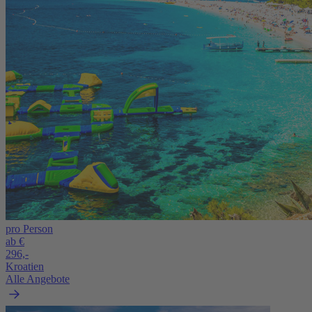
pro Person
ab €
296,-
Kroatien
Alle Angebote