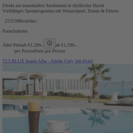
Direkt am traumhaften Sandstrand in idyllischer Bucht
Vielfältiges Sportprogramm mit Wassersport, Tennis & Fitness
253539
Bestellnr.:
Pauschalreise
Alter Preis
ab €
1.299,-
ab €
1.199,-
pro Person
Preis pro Person
TUI BLUE Insula Alba - Adults Only Stil-Hotel