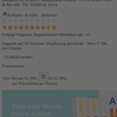
& Spa oder The Abidah by Accra
Barbados -Karibik - Barbados
9-tägige Flugreise, Doppelzimmer Meerblick inkl. AI
Upgrade auf All Inclusive Verpflegung geschenkt - Wert: € 798,-
pro Zimmer
253464
Bestellnr.:
Pauschalreise
Alter Preis
ab €
2.999,-
ab €
1.999,-
pro Person
Preis pro Person