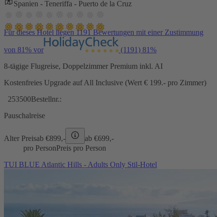
Spanien - Teneriffa - Puerto de la Cruz
Für dieses Hotel liegen 1191 Bewertungen mit einer Zustimmung
von 81% vor
(1191)
81%
8-tägige Flugreise, Doppelzimmer Premium inkl. AI
Kostenfreies Upgrade auf All Inclusive (Wert € 199.- pro Zimmer)
253500
Bestellnr.:
Pauschalreise
Alter Preis
ab €
899,-
ab €
699,-
pro Person
Preis pro Person
TUI BLUE Atlantic Hills - Adults Only Stil-Hotel