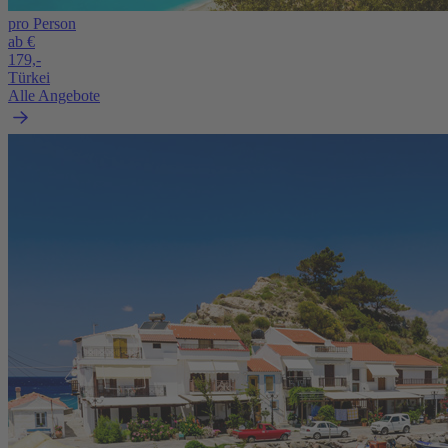
pro Person
ab €
179,-
Türkei
Alle Angebote