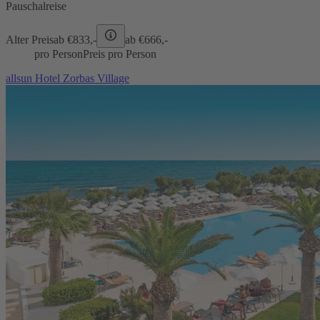
Pauschalreise
Alter Preis
ab €
833,-
ab €
666,-
pro Person
Preis pro Person
allsun Hotel Zorbas Village