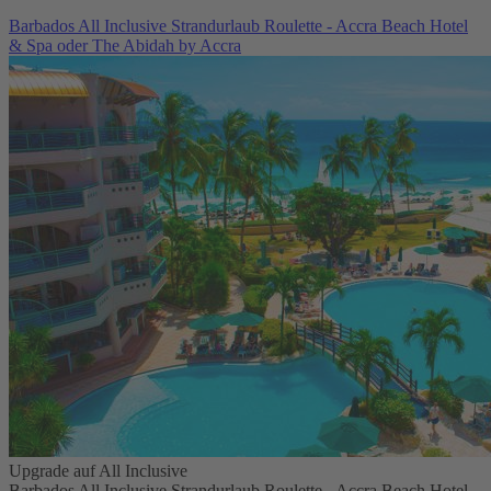
Barbados All Inclusive Strandurlaub Roulette - Accra Beach Hotel
& Spa oder The Abidah by Accra
Upgrade auf All Inclusive
Barbados All Inclusive Strandurlaub Roulette - Accra Beach Hotel