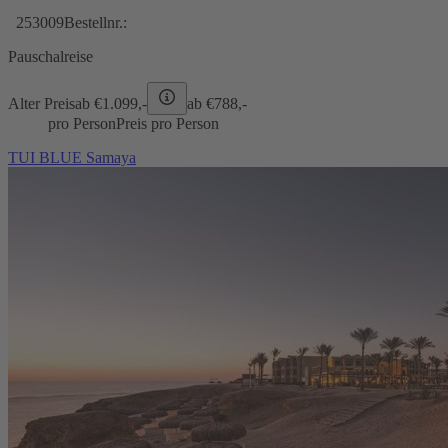
253009
Bestellnr.:
Pauschalreise
Alter Preis
ab €
1.099,-
ab €
788,-
pro Person
Preis pro Person
TUI BLUE Samaya