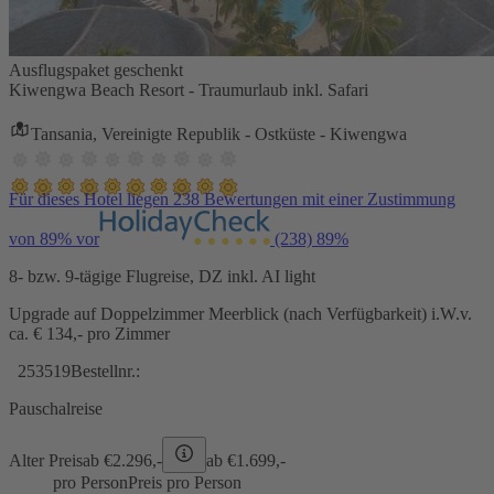
Ausflugspaket geschenkt
Kiwengwa Beach Resort - Traumurlaub inkl. Safari
Tansania, Vereinigte Republik - Ostküste - Kiwengwa
Für dieses Hotel liegen 238 Bewertungen mit einer Zustimmung
von 89% vor
(238)
89%
8- bzw. 9-tägige Flugreise, DZ inkl. AI light
Upgrade auf Doppelzimmer Meerblick (nach Verfügbarkeit) i.W.v.
ca. € 134,- pro Zimmer
253519
Bestellnr.:
Pauschalreise
Alter Preis
ab €
2.296,-
ab €
1.699,-
pro Person
Preis pro Person