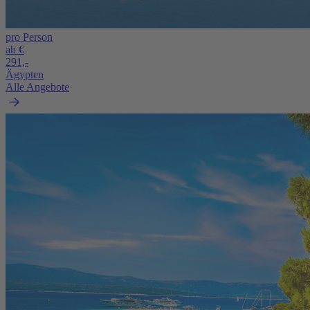
pro Person
ab €
291,-
Ägypten
Alle Angebote