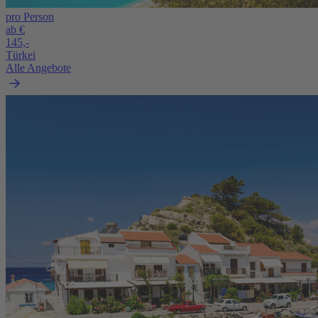
pro Person
ab €
145,-
Türkei
Alle Angebote