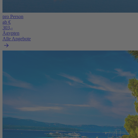
pro Person
ab €
303,-
Ägypten
Alle Angebote