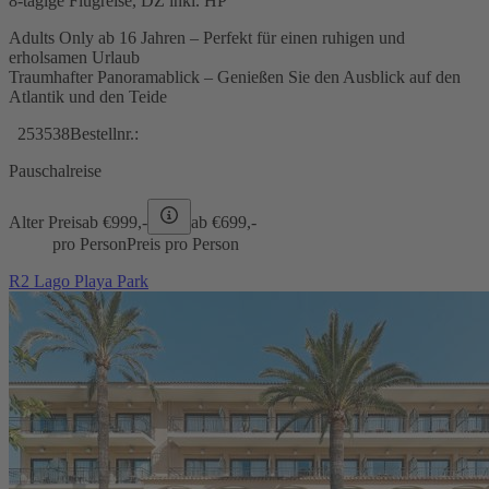
8-tägige Flugreise, DZ inkl. HP
Adults Only ab 16 Jahren – Perfekt für einen ruhigen und
erholsamen Urlaub
Traumhafter Panoramablick – Genießen Sie den Ausblick auf den
Atlantik und den Teide
253538
Bestellnr.:
Pauschalreise
Alter Preis
ab €
999,-
ab €
699,-
pro Person
Preis pro Person
R2 Lago Playa Park