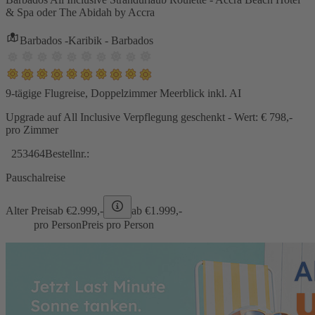
& Spa oder The Abidah by Accra
Barbados -Karibik - Barbados
9-tägige Flugreise, Doppelzimmer Meerblick inkl. AI
Upgrade auf All Inclusive Verpflegung geschenkt - Wert: € 798,-
pro Zimmer
253464
Bestellnr.:
Pauschalreise
Alter Preis
ab €
2.999,-
ab €
1.999,-
pro Person
Preis pro Person