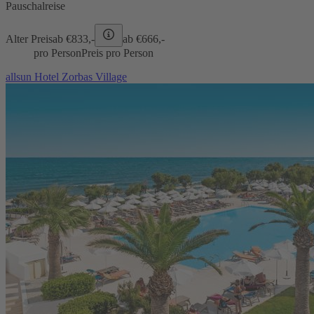
Pauschalreise
Alter Preis
ab €
833,-
ab €
666,-
pro Person
Preis pro Person
allsun Hotel Zorbas Village