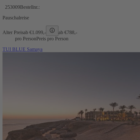
253009
Bestellnr.:
Pauschalreise
Alter Preis
ab €
1.099,-
ab €
788,-
pro Person
Preis pro Person
TUI BLUE Samaya