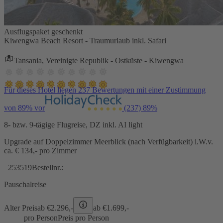
Ausflugspaket geschenkt
Kiwengwa Beach Resort - Traumurlaub inkl. Safari
Tansania, Vereinigte Republik - Ostküste - Kiwengwa
Für dieses Hotel liegen 237 Bewertungen mit einer Zustimmung
von 89% vor
(237)
89%
8- bzw. 9-tägige Flugreise, DZ inkl. AI light
Upgrade auf Doppelzimmer Meerblick (nach Verfügbarkeit) i.W.v.
ca. € 134,- pro Zimmer
253519
Bestellnr.:
Pauschalreise
Alter Preis
ab €
2.296,-
ab €
1.699,-
pro Person
Preis pro Person