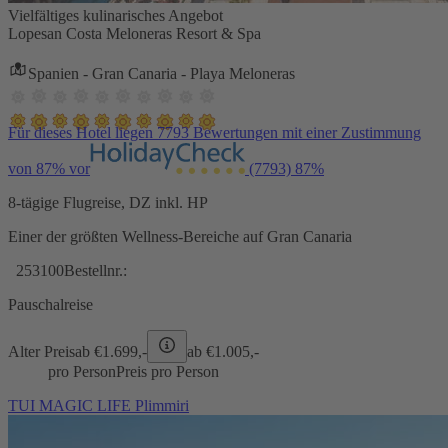
Vielfältiges kulinarisches Angebot
Lopesan Costa Meloneras Resort & Spa
Spanien - Gran Canaria - Playa Meloneras
Für dieses Hotel liegen 7793 Bewertungen mit einer Zustimmung
von 87% vor
(7793)
87%
8-tägige Flugreise, DZ inkl. HP
Einer der größten Wellness-Bereiche auf Gran Canaria
253100
Bestellnr.:
Pauschalreise
Alter Preis
ab €
1.699,-
ab €
1.005,-
pro Person
Preis pro Person
TUI MAGIC LIFE Plimmiri