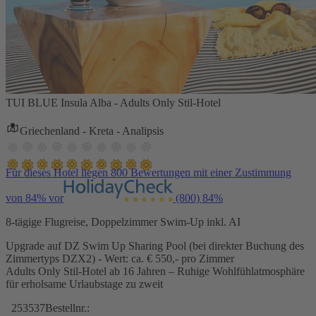
TUI BLUE Insula Alba - Adults Only Stil-Hotel
Griechenland - Kreta - Analipsis
Für dieses Hotel liegen 800 Bewertungen mit einer Zustimmung
von 84% vor
(800)
84%
8-tägige Flugreise, Doppelzimmer Swim-Up inkl. AI
Upgrade auf DZ Swim Up Sharing Pool (bei direkter Buchung des
Zimmertyps DZX2) - Wert: ca. € 550,- pro Zimmer
Adults Only Stil-Hotel ab 16 Jahren – Ruhige Wohlfühlatmosphäre
für erholsame Urlaubstage zu zweit
253537
Bestellnr.: