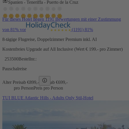
Spanien - Teneriffa - Puerto de la Cruz
Für dieses Hotel liegen 1191 Bewertungen mit einer Zustimmung
von 81% vor
(1191)
81%
8-tägige Flugreise, Doppelzimmer Premium inkl. AI
Kostenfreies Upgrade auf All Inclusive (Wert € 199.- pro Zimmer)
253500
Bestellnr.:
Pauschalreise
Alter Preis
ab €
899,-
ab €
699,-
pro Person
Preis pro Person
TUI BLUE Atlantic Hills - Adults Only Stil-Hotel