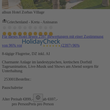
allsun Hotel Zorbas Village
Griechenland - Kreta - Anissaras
Für dieses Hotel liegen 2397 Bewertungen mit einer Zustimmung
von 96% vor
(2397)
96%
8-tägige Flugreise, DZ inkl. AI
Charmante Anlage im landestypischen, kretischen Dorfstil
Tagesanimation, Live-Musik und Shows am Abend sorgen für
Unterhaltung
253001
Bestellnr.:
Pauschalreise
Alter Preis
ab €
899,-
ab €
697,-
pro Person
Preis pro Person