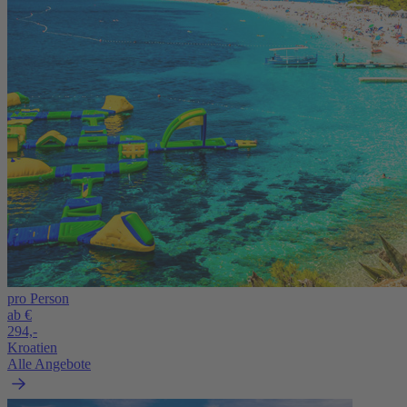
pro Person
ab €
294,-
Kroatien
Alle Angebote