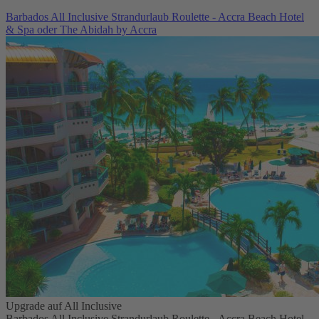
Barbados All Inclusive Strandurlaub Roulette - Accra Beach Hotel
& Spa oder The Abidah by Accra
Upgrade auf All Inclusive
Barbados All Inclusive Strandurlaub Roulette - Accra Beach Hotel