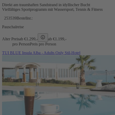
Direkt am traumhaften Sandstrand in idyllischer Bucht
Vielfältiges Sportprogramm mit Wassersport, Tennis & Fitness
253539
Bestellnr.:
Pauschalreise
Alter Preis
ab €
1.299,-
ab €
1.199,-
pro Person
Preis pro Person
TUI BLUE Insula Alba - Adults Only Stil-Hotel