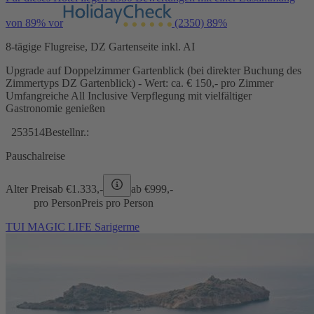
von 89% vor
(2350)
89%
8-tägige Flugreise, DZ Gartenseite inkl. AI
Upgrade auf Doppelzimmer Gartenblick (bei direkter Buchung des
Zimmertyps DZ Gartenblick) - Wert: ca. € 150,- pro Zimmer
Umfangreiche All Inclusive Verpflegung mit vielfältiger
Gastronomie genießen
253514
Bestellnr.:
Pauschalreise
Alter Preis
ab €
1.333,-
ab €
999,-
pro Person
Preis pro Person
TUI MAGIC LIFE Sarigerme