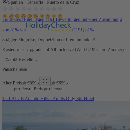
Spanien - Teneriffa - Puerto de la Cruz
Für dieses Hotel liegen 1191 Bewertungen mit einer Zustimmung
von 81% vor
(1191)
81%
8-tägige Flugreise, Doppelzimmer Premium inkl. AI
Kostenfreies Upgrade auf All Inclusive (Wert € 199.- pro Zimmer)
253500
Bestellnr.:
Pauschalreise
Alter Preis
ab €
899,-
ab €
699,-
pro Person
Preis pro Person
TUI BLUE Atlantic Hills - Adults Only Stil-Hotel