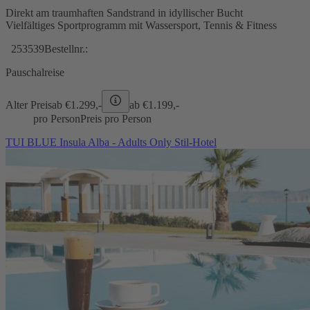
Direkt am traumhaften Sandstrand in idyllischer Bucht
Vielfältiges Sportprogramm mit Wassersport, Tennis & Fitness
253539
Bestellnr.:
Pauschalreise
Alter Preis
ab €
1.299,-
ab €
1.199,-
pro Person
Preis pro Person
TUI BLUE Insula Alba - Adults Only Stil-Hotel