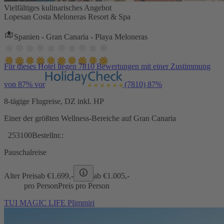
Vielfältiges kulinarisches Angebot
Lopesan Costa Meloneras Resort & Spa
Spanien - Gran Canaria - Playa Meloneras
Für dieses Hotel liegen 7810 Bewertungen mit einer Zustimmung
von 87% vor
(7810)
87%
8-tägige Flugreise, DZ inkl. HP
Einer der größten Wellness-Bereiche auf Gran Canaria
253100
Bestellnr.:
Pauschalreise
Alter Preis
ab €
1.699,-
ab €
1.005,-
pro Person
Preis pro Person
TUI MAGIC LIFE Plimmiri