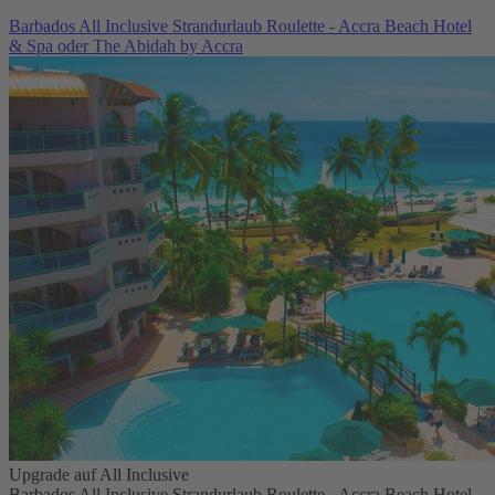
Barbados All Inclusive Strandurlaub Roulette - Accra Beach Hotel
& Spa oder The Abidah by Accra
Upgrade auf All Inclusive
Barbados All Inclusive Strandurlaub Roulette - Accra Beach Hotel