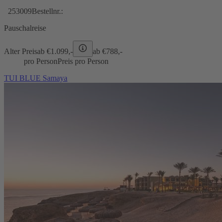
253009
Bestellnr.:
Pauschalreise
Alter Preis
ab €
1.099,-
ab €
788,-
pro Person
Preis pro Person
TUI BLUE Samaya