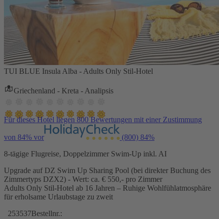
TUI BLUE Insula Alba - Adults Only Stil-Hotel
Griechenland - Kreta - Analipsis
Für dieses Hotel liegen 800 Bewertungen mit einer Zustimmung
von 84% vor
(800)
84%
8-tägige Flugreise, Doppelzimmer Swim-Up inkl. AI
Upgrade auf DZ Swim Up Sharing Pool (bei direkter Buchung des
Zimmertyps DZX2) - Wert: ca. € 550,- pro Zimmer
Adults Only Stil-Hotel ab 16 Jahren – Ruhige Wohlfühlatmosphäre
für erholsame Urlaubstage zu zweit
253537
Bestellnr.: