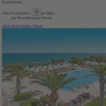
Pauschalreise
Alter Preis
ab €
833,-
ab €
666,-
pro Person
Preis pro Person
allsun Hotel Zorbas Village