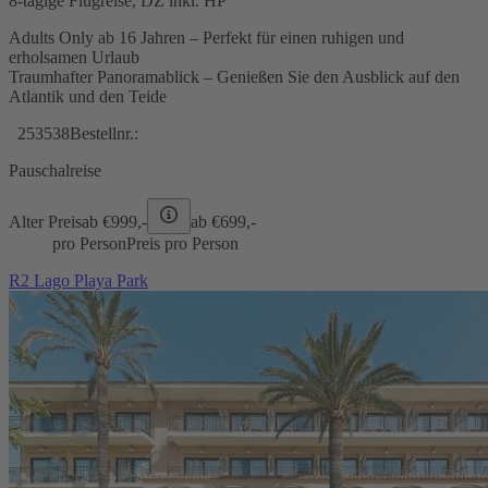
8-tägige Flugreise, DZ inkl. HP
Adults Only ab 16 Jahren – Perfekt für einen ruhigen und
erholsamen Urlaub
Traumhafter Panoramablick – Genießen Sie den Ausblick auf den
Atlantik und den Teide
253538
Bestellnr.:
Pauschalreise
Alter Preis
ab €
999,-
ab €
699,-
pro Person
Preis pro Person
R2 Lago Playa Park