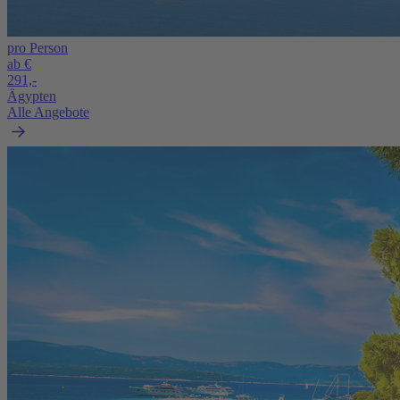
pro Person
ab €
291,-
Ägypten
Alle Angebote