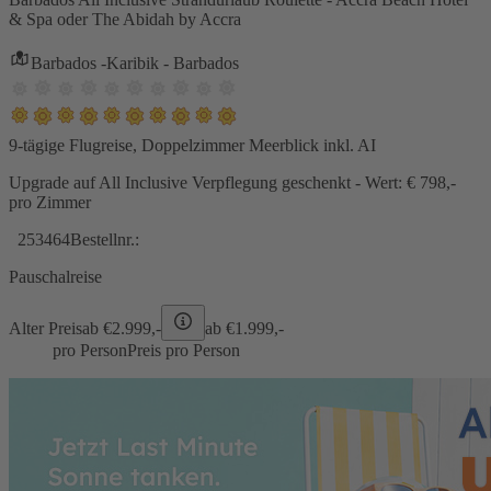
& Spa oder The Abidah by Accra
Barbados -Karibik - Barbados
9-tägige Flugreise, Doppelzimmer Meerblick inkl. AI
Upgrade auf All Inclusive Verpflegung geschenkt - Wert: € 798,-
pro Zimmer
253464
Bestellnr.:
Pauschalreise
Alter Preis
ab €
2.999,-
ab €
1.999,-
pro Person
Preis pro Person