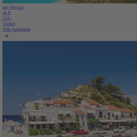
pro Person
ab €
233,-
Türkei
Alle Angebote