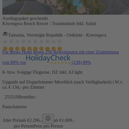
Ausflugspaket geschenkt
Kiwengwa Beach Resort - Traumurlaub inkl. Safari
Tansania, Vereinigte Republik - Ostküste - Kiwengwa
Für dieses Hotel liegen 238 Bewertungen mit einer Zustimmung
von 89% vor
(238)
89%
8- bzw. 9-tägige Flugreise, DZ inkl. AI light
Upgrade auf Doppelzimmer Meerblick (nach Verfügbarkeit) i.W.v.
ca. € 134,- pro Zimmer
253519
Bestellnr.:
Pauschalreise
Alter Preis
ab €
2.296,-
ab €
1.699,-
pro Person
Preis pro Person