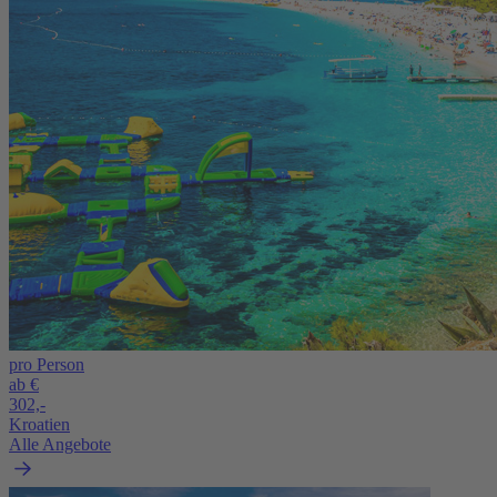
pro Person
ab €
302,-
Kroatien
Alle Angebote