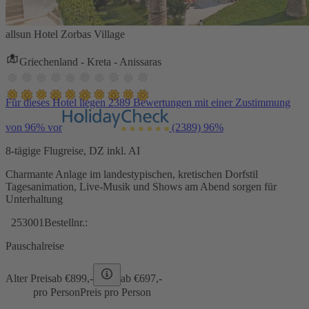
allsun Hotel Zorbas Village
Griechenland - Kreta - Anissaras
Für dieses Hotel liegen 2389 Bewertungen mit einer Zustimmung
von 96% vor
(2389)
96%
8-tägige Flugreise, DZ inkl. AI
Charmante Anlage im landestypischen, kretischen Dorfstil
Tagesanimation, Live-Musik und Shows am Abend sorgen für
Unterhaltung
253001
Bestellnr.:
Pauschalreise
Alter Preis
ab €
899,-
ab €
697,-
pro Person
Preis pro Person