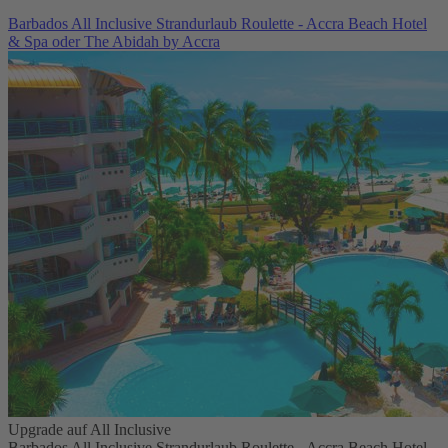
Barbados All Inclusive Strandurlaub Roulette - Accra Beach Hotel
& Spa oder The Abidah by Accra
Upgrade auf All Inclusive
Barbados All Inclusive Strandurlaub Roulette - Accra Beach Hotel