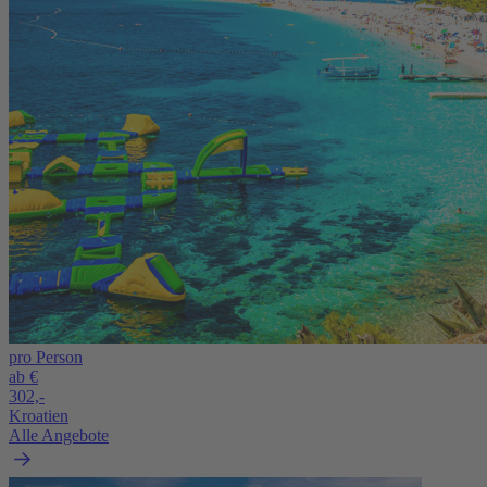
pro Person
ab €
302,-
Kroatien
Alle Angebote