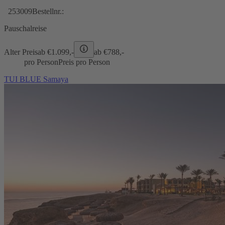
253009
Bestellnr.:
Pauschalreise
Alter Preis
ab €
1.099,-
ab €
788,-
pro Person
Preis pro Person
TUI BLUE Samaya