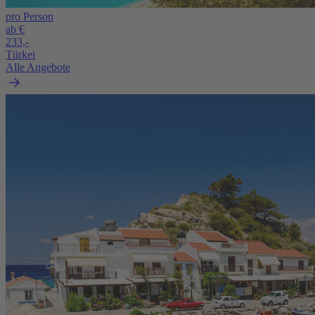
pro Person
ab €
233,-
Türkei
Alle Angebote