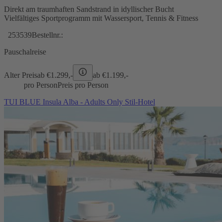
Direkt am traumhaften Sandstrand in idyllischer Bucht
Vielfältiges Sportprogramm mit Wassersport, Tennis & Fitness
253539
Bestellnr.:
Pauschalreise
Alter Preis
ab €
1.299,-
ab €
1.199,-
pro Person
Preis pro Person
TUI BLUE Insula Alba - Adults Only Stil-Hotel