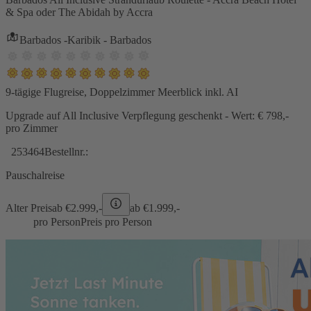
& Spa oder The Abidah by Accra
Barbados -Karibik - Barbados
9-tägige Flugreise, Doppelzimmer Meerblick inkl. AI
Upgrade auf All Inclusive Verpflegung geschenkt - Wert: € 798,-
pro Zimmer
253464
Bestellnr.:
Pauschalreise
Alter Preis
ab €
2.999,-
ab €
1.999,-
pro Person
Preis pro Person