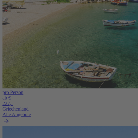
pro Person
ab €
227,-
Griechenland
Alle Angebote