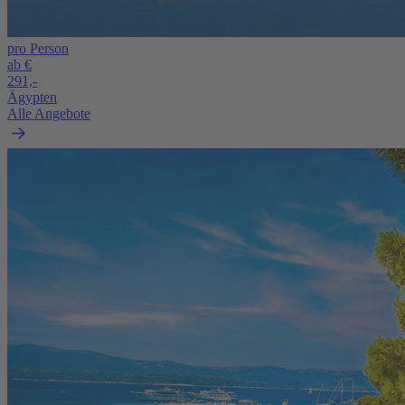
pro Person
ab €
291,-
Ägypten
Alle Angebote