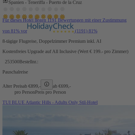
Spanien - Teneriffa - Puerto de la Cruz
Für dieses Hotel liegen 1191 Bewertungen mit einer Zustimmung
von 81% vor
(1191)
81%
8-tägige Flugreise, Doppelzimmer Premium inkl. AI
Kostenfreies Upgrade auf All Inclusive (Wert € 199.- pro Zimmer)
253500
Bestellnr.:
Pauschalreise
Alter Preis
ab €
899,-
ab €
699,-
pro Person
Preis pro Person
TUI BLUE Atlantic Hills - Adults Only Stil-Hotel