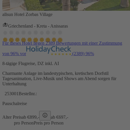
allsun Hotel Zorbas Village
Griechenland - Kreta - Anissaras
Für dieses Hotel liegen 2389 Bewertungen mit einer Zustimmung
von 96% vor
(2389)
96%
8-tägige Flugreise, DZ inkl. AI
Charmante Anlage im landestypischen, kretischen Dorfstil
Tagesanimation, Live-Musik und Shows am Abend sorgen für
Unterhaltung
253001
Bestellnr.:
Pauschalreise
Alter Preis
ab €
899,-
ab €
697,-
pro Person
Preis pro Person