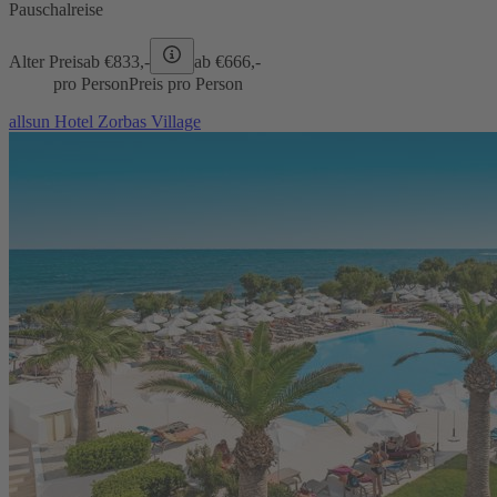
Pauschalreise
Alter Preis
ab €
833,-
ab €
666,-
pro Person
Preis pro Person
allsun Hotel Zorbas Village