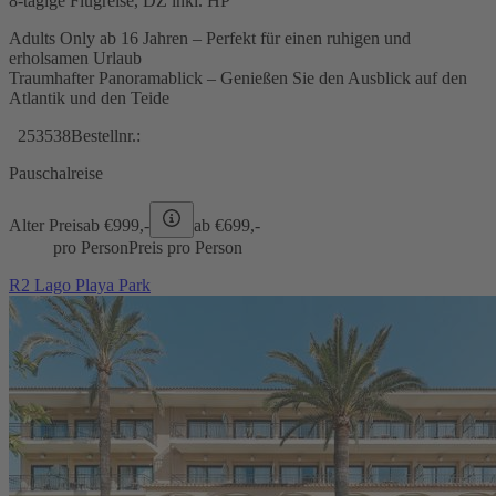
8-tägige Flugreise, DZ inkl. HP
Adults Only ab 16 Jahren – Perfekt für einen ruhigen und
erholsamen Urlaub
Traumhafter Panoramablick – Genießen Sie den Ausblick auf den
Atlantik und den Teide
253538
Bestellnr.:
Pauschalreise
Alter Preis
ab €
999,-
ab €
699,-
pro Person
Preis pro Person
R2 Lago Playa Park