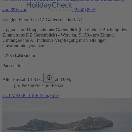
von 89% vor
(2350)
89%
8-tägige Flugreise, DZ Gartenseite inkl. AI
Upgrade auf Doppelzimmer Gartenblick (bei direkter Buchung des
Zimmertyps DZ Gartenblick) - Wert: ca. € 150,- pro Zimmer
Umfangreiche All Inclusive Verpflegung mit vielfältiger
Gastronomie genießen
253514
Bestellnr.:
Pauschalreise
Alter Preis
ab €
1.333,-
ab €
999,-
pro Person
Preis pro Person
TUI MAGIC LIFE Sarigerme