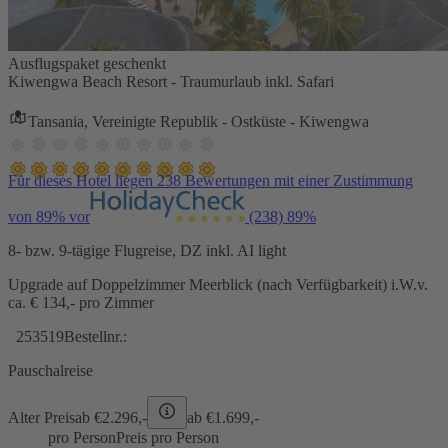
Ausflugspaket geschenkt
Kiwengwa Beach Resort - Traumurlaub inkl. Safari
Tansania, Vereinigte Republik - Ostküste - Kiwengwa
Für dieses Hotel liegen 238 Bewertungen mit einer Zustimmung
von 89% vor
(238)
89%
8- bzw. 9-tägige Flugreise, DZ inkl. AI light
Upgrade auf Doppelzimmer Meerblick (nach Verfügbarkeit) i.W.v.
ca. € 134,- pro Zimmer
253519
Bestellnr.:
Pauschalreise
Alter Preis
ab €
2.296,-
ab €
1.699,-
pro Person
Preis pro Person