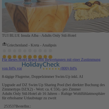
TUI BLUE Insula Alba - Adults Only Stil-Hotel
Griechenland - Kreta - Analipsis
Für dieses Hotel liegen 800 Bewertungen mit einer Zustimmung
von 84% vor
(800)
84%
8-tägige Flugreise, Doppelzimmer Swim-Up inkl. AI
Upgrade auf DZ Swim Up Sharing Pool (bei direkter Buchung des
Zimmertyps DZX2) - Wert: ca. € 550,- pro Zimmer
Adults Only Stil-Hotel ab 16 Jahren – Ruhige Wohlfühlatmosphäre
für erholsame Urlaubstage zu zweit
253537
Bestellnr.: