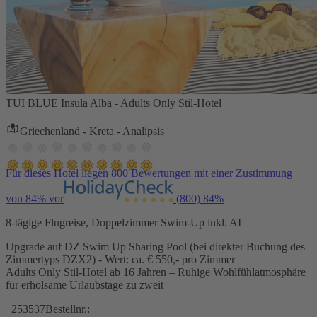
TUI BLUE Insula Alba - Adults Only Stil-Hotel
Griechenland - Kreta - Analipsis
Für dieses Hotel liegen 800 Bewertungen mit einer Zustimmung
von 84% vor
(800)
84%
8-tägige Flugreise, Doppelzimmer Swim-Up inkl. AI
Upgrade auf DZ Swim Up Sharing Pool (bei direkter Buchung des
Zimmertyps DZX2) - Wert: ca. € 550,- pro Zimmer
Adults Only Stil-Hotel ab 16 Jahren – Ruhige Wohlfühlatmosphäre
für erholsame Urlaubstage zu zweit
253537
Bestellnr.: