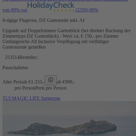
von 89% vor
(2350)
89%
8-tägige Flugreise, DZ Gartenseite inkl. AI
Upgrade auf Doppelzimmer Gartenblick (bei direkter Buchung des
Zimmertyps DZ Gartenblick) - Wert: ca. € 150,- pro Zimmer
Umfangreiche All Inclusive Verpflegung mit vielfältiger
Gastronomie genießen
253514
Bestellnr.:
Pauschalreise
Alter Preis
ab €
1.333,-
ab €
999,-
pro Person
Preis pro Person
TUI MAGIC LIFE Sarigerme