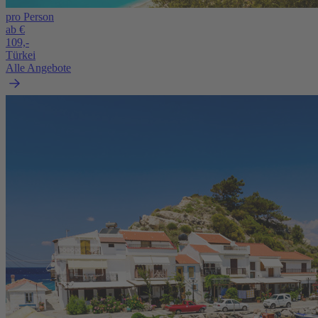
pro Person
ab €
109,-
Türkei
Alle Angebote