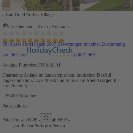
allsun Hotel Zorbas Village
Griechenland - Kreta - Anissaras
Für dieses Hotel liegen 2407 Bewertungen mit einer Zustimmung
von 96% vor
(2407)
96%
8-tägige Flugreise, DZ inkl. AI
Charmante Anlage im landestypischen, kretischen Dorfstil
Tagesanimation, Live-Musik und Shows am Abend sorgen für
Unterhaltung
253001
Bestellnr.:
Pauschalreise
Alter Preis
ab €
899,-
ab €
697,-
pro Person
Preis pro Person