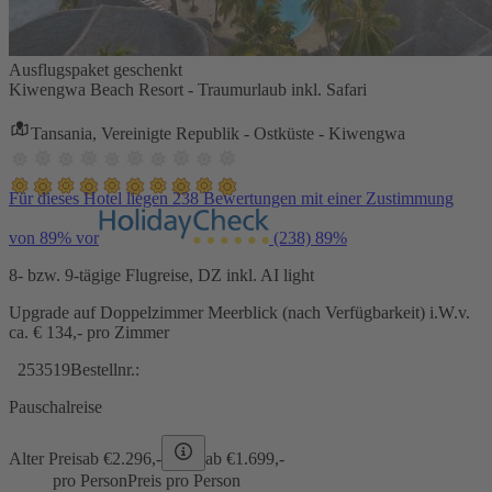
Ausflugspaket geschenkt
Kiwengwa Beach Resort - Traumurlaub inkl. Safari
Tansania, Vereinigte Republik - Ostküste - Kiwengwa
Für dieses Hotel liegen 238 Bewertungen mit einer Zustimmung
von 89% vor
(238)
89%
8- bzw. 9-tägige Flugreise, DZ inkl. AI light
Upgrade auf Doppelzimmer Meerblick (nach Verfügbarkeit) i.W.v.
ca. € 134,- pro Zimmer
253519
Bestellnr.:
Pauschalreise
Alter Preis
ab €
2.296,-
ab €
1.699,-
pro Person
Preis pro Person