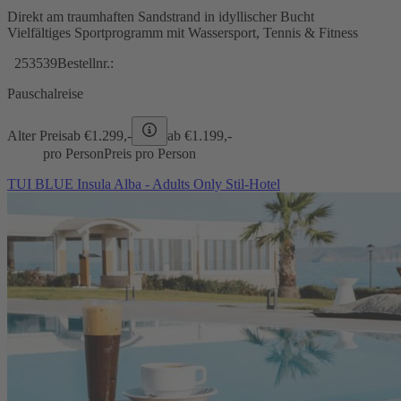
Direkt am traumhaften Sandstrand in idyllischer Bucht
Vielfältiges Sportprogramm mit Wassersport, Tennis & Fitness
253539
Bestellnr.:
Pauschalreise
Alter Preis
ab €
1.299,-
ab €
1.199,-
pro Person
Preis pro Person
TUI BLUE Insula Alba - Adults Only Stil-Hotel