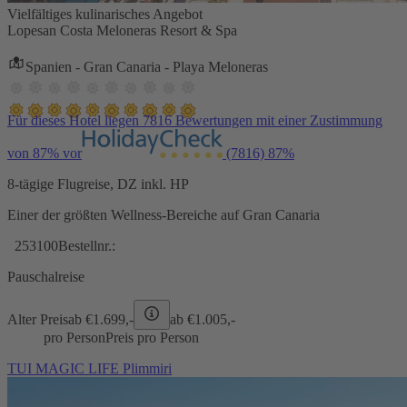
Vielfältiges kulinarisches Angebot
Lopesan Costa Meloneras Resort & Spa
Spanien - Gran Canaria - Playa Meloneras
Für dieses Hotel liegen 7816 Bewertungen mit einer Zustimmung
von 87% vor
(7816)
87%
8-tägige Flugreise, DZ inkl. HP
Einer der größten Wellness-Bereiche auf Gran Canaria
253100
Bestellnr.:
Pauschalreise
Alter Preis
ab €
1.699,-
ab €
1.005,-
pro Person
Preis pro Person
TUI MAGIC LIFE Plimmiri