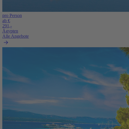
pro Person
ab €
291,-
Ägypten
Alle Angebote