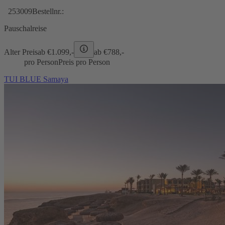
253009
Bestellnr.:
Pauschalreise
Alter Preis
ab €
1.099,-
ab €
788,-
pro Person
Preis pro Person
TUI BLUE Samaya