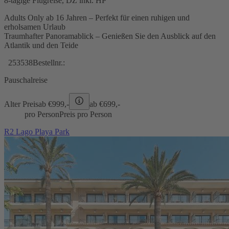
8-tägige Flugreise, DZ inkl. HP
Adults Only ab 16 Jahren – Perfekt für einen ruhigen und
erholsamen Urlaub
Traumhafter Panoramablick – Genießen Sie den Ausblick auf den
Atlantik und den Teide
253538
Bestellnr.:
Pauschalreise
Alter Preis
ab €
999,-
ab €
699,-
pro Person
Preis pro Person
R2 Lago Playa Park