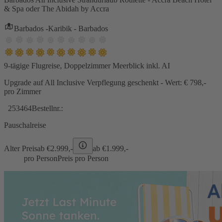
& Spa oder The Abidah by Accra
Barbados -Karibik - Barbados
9-tägige Flugreise, Doppelzimmer Meerblick inkl. AI
Upgrade auf All Inclusive Verpflegung geschenkt - Wert: € 798,-
pro Zimmer
253464
Bestellnr.:
Pauschalreise
Alter Preis
ab €
2.999,-
ab €
1.999,-
pro Person
Preis pro Person