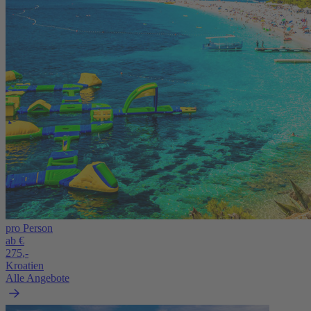
pro Person
ab €
275,-
Kroatien
Alle Angebote