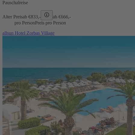
Pauschalreise
Alter Preis
ab €
833,-
ab €
666,-
pro Person
Preis pro Person
allsun Hotel Zorbas Village