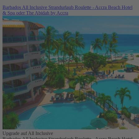
Barbados All Inclusive Strandurlaub Roulette - Accra Beach Hotel
& Spa oder The Abidah by Accra
Upgrade auf All Inclusive
Barbados All Inclusive Strandurlaub Roulette - Accra Beach Hotel