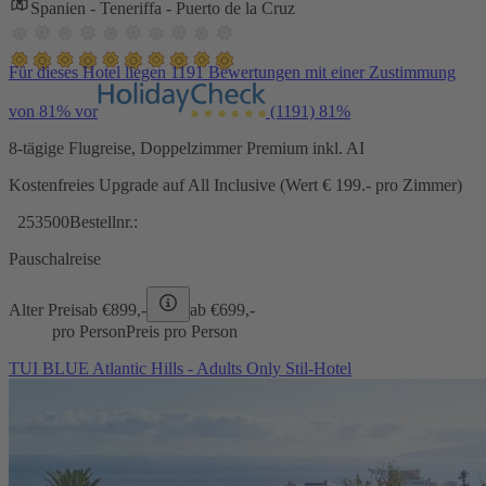
Spanien - Teneriffa - Puerto de la Cruz
Für dieses Hotel liegen 1191 Bewertungen mit einer Zustimmung
von 81% vor
(1191)
81%
8-tägige Flugreise, Doppelzimmer Premium inkl. AI
Kostenfreies Upgrade auf All Inclusive (Wert € 199.- pro Zimmer)
253500
Bestellnr.:
Pauschalreise
Alter Preis
ab €
899,-
ab €
699,-
pro Person
Preis pro Person
TUI BLUE Atlantic Hills - Adults Only Stil-Hotel