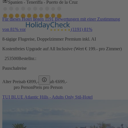
Spanien - Teneriffa - Puerto de la Cruz
Für dieses Hotel liegen 1191 Bewertungen mit einer Zustimmung
von 81% vor
(1191)
81%
8-tägige Flugreise, Doppelzimmer Premium inkl. AI
Kostenfreies Upgrade auf All Inclusive (Wert € 199.- pro Zimmer)
253500
Bestellnr.:
Pauschalreise
Alter Preis
ab €
899,-
ab €
699,-
pro Person
Preis pro Person
TUI BLUE Atlantic Hills - Adults Only Stil-Hotel