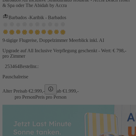
& Spa oder The Abidah by Accra
Barbados -Karibik - Barbados
9-tägige Flugreise, Doppelzimmer Meerblick inkl. AI
Upgrade auf All Inclusive Verpflegung geschenkt - Wert: € 798,-
pro Zimmer
253464
Bestellnr.:
Pauschalreise
Alter Preis
ab €
2.999,-
ab €
1.999,-
pro Person
Preis pro Person