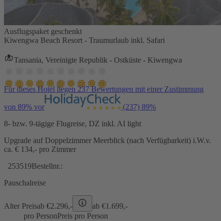
Ausflugspaket geschenkt
Kiwengwa Beach Resort - Traumurlaub inkl. Safari
Tansania, Vereinigte Republik - Ostküste - Kiwengwa
Für dieses Hotel liegen 237 Bewertungen mit einer Zustimmung
von 89% vor
(237)
89%
8- bzw. 9-tägige Flugreise, DZ inkl. AI light
Upgrade auf Doppelzimmer Meerblick (nach Verfügbarkeit) i.W.v.
ca. € 134,- pro Zimmer
253519
Bestellnr.:
Pauschalreise
Alter Preis
ab €
2.296,-
ab €
1.699,-
pro Person
Preis pro Person