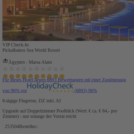
VIP Check-In
Pickalbatros Sea World Resort
Ägypten - Marsa Alam
Für dieses Hotel liegen 6893 Bewertungen mit einer Zustimmung
von 96% vor
(6893)
96%
8-tägige Flugreise, DZ inkl. AI
Upgrade auf Doppelzimmer Poolblick (Wert: € ca. € 84,- pro
Zimmer) - nur solange der Vorrat reicht
253504
Bestellnr.: