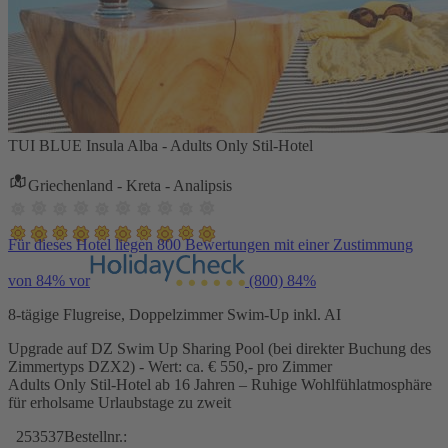
TUI BLUE Insula Alba - Adults Only Stil-Hotel
Griechenland - Kreta - Analipsis
Für dieses Hotel liegen 800 Bewertungen mit einer Zustimmung
von 84% vor
(800)
84%
8-tägige Flugreise, Doppelzimmer Swim-Up inkl. AI
Upgrade auf DZ Swim Up Sharing Pool (bei direkter Buchung des
Zimmertyps DZX2) - Wert: ca. € 550,- pro Zimmer
Adults Only Stil-Hotel ab 16 Jahren – Ruhige Wohlfühlatmosphäre
für erholsame Urlaubstage zu zweit
253537
Bestellnr.: