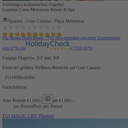
Vielfältiges kulinarisches Angebot
Lopesan Costa Meloneras Resort & Spa
Spanien - Gran Canaria - Playa Meloneras
Für dieses Hotel liegen 7793 Bewertungen mit einer Zustimmung
von 87% vor
(7793)
87%
8-tägige Flugreise, DZ inkl. HP
Einer der größten Wellness-Bereiche auf Gran Canaria
253100
Bestellnr.:
Pauschalreise
Alter Preis
ab €
1.699,-
ab €
1.005,-
pro Person
Preis pro Person
TUI MAGIC LIFE Plimmiri