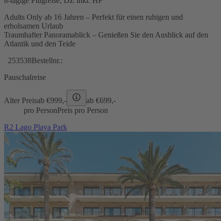
8-tägige Flugreise, DZ inkl. HP
Adults Only ab 16 Jahren – Perfekt für einen ruhigen und
erholsamen Urlaub
Traumhafter Panoramablick – Genießen Sie den Ausblick auf den
Atlantik und den Teide
253538
Bestellnr.:
Pauschalreise
Alter Preis
ab €
999,-
ab €
699,-
pro Person
Preis pro Person
R2 Lago Playa Park