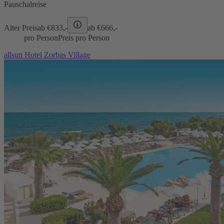
Pauschalreise
Alter Preis
ab €
833,-
ab €
666,-
pro Person
Preis pro Person
allsun Hotel Zorbas Village