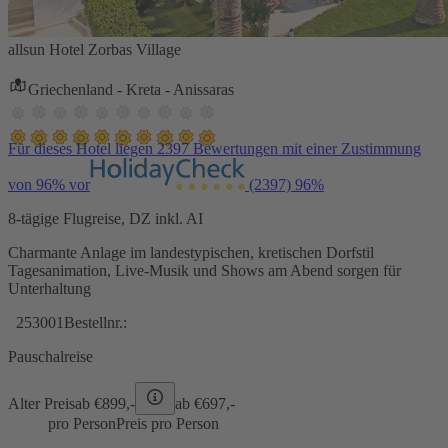
allsun Hotel Zorbas Village
Griechenland - Kreta - Anissaras
Für dieses Hotel liegen 2397 Bewertungen mit einer Zustimmung
von 96% vor
(2397)
96%
8-tägige Flugreise, DZ inkl. AI
Charmante Anlage im landestypischen, kretischen Dorfstil
Tagesanimation, Live-Musik und Shows am Abend sorgen für
Unterhaltung
253001
Bestellnr.:
Pauschalreise
Alter Preis
ab €
899,-
ab €
697,-
pro Person
Preis pro Person