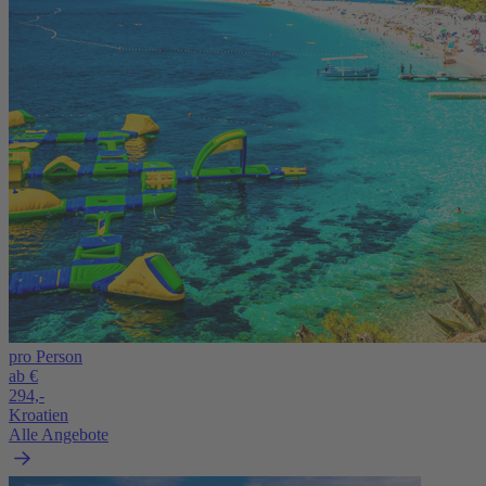
pro Person
ab €
294,-
Kroatien
Alle Angebote