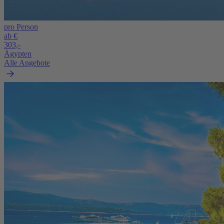
pro Person
ab €
303,-
Ägypten
Alle Angebote