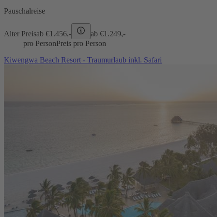
Pauschalreise
Alter Preis
ab €
1.456,-
ab €
1.249,-
pro Person
Preis pro Person
Kiwengwa Beach Resort - Traumurlaub inkl. Safari