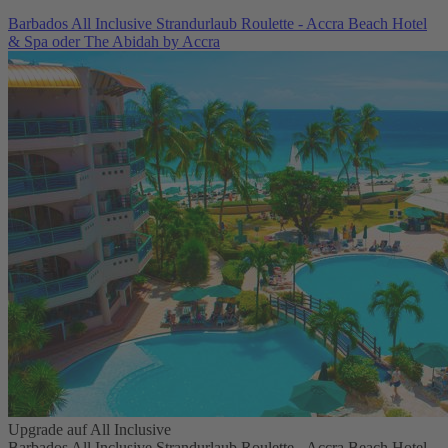
Barbados All Inclusive Strandurlaub Roulette - Accra Beach Hotel
& Spa oder The Abidah by Accra
Upgrade auf All Inclusive
Barbados All Inclusive Strandurlaub Roulette - Accra Beach Hotel