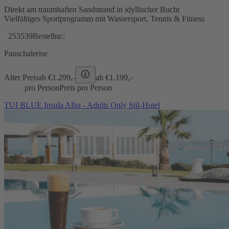
Direkt am traumhaften Sandstrand in idyllischer Bucht
Vielfältiges Sportprogramm mit Wassersport, Tennis & Fitness
253539
Bestellnr.:
Pauschalreise
Alter Preis
ab €
1.299,-
ab €
1.199,-
pro Person
Preis pro Person
TUI BLUE Insula Alba - Adults Only Stil-Hotel