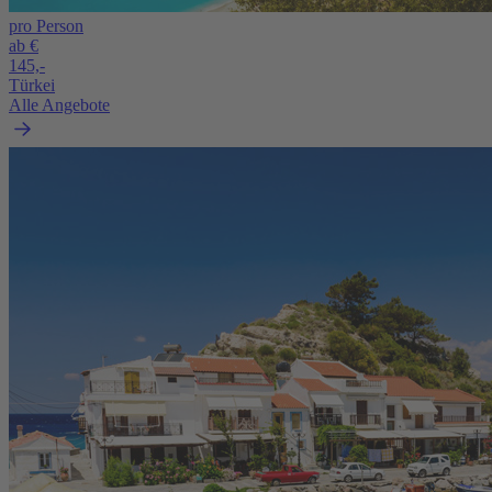
pro Person
ab €
145,-
Türkei
Alle Angebote