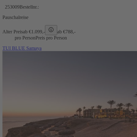
253009
Bestellnr.:
Pauschalreise
Alter Preis
ab €
1.099,-
ab €
788,-
pro Person
Preis pro Person
TUI BLUE Samaya