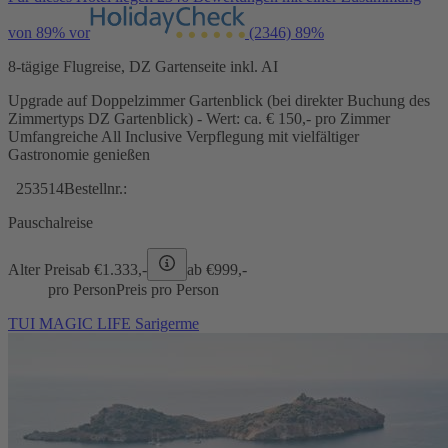
von 89% vor
(2346)
89%
8-tägige Flugreise, DZ Gartenseite inkl. AI
Upgrade auf Doppelzimmer Gartenblick (bei direkter Buchung des
Zimmertyps DZ Gartenblick) - Wert: ca. € 150,- pro Zimmer
Umfangreiche All Inclusive Verpflegung mit vielfältiger
Gastronomie genießen
253514
Bestellnr.:
Pauschalreise
Alter Preis
ab €
1.333,-
ab €
999,-
pro Person
Preis pro Person
TUI MAGIC LIFE Sarigerme